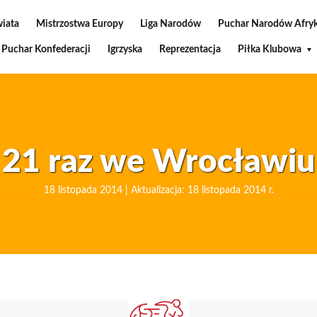
wiata
Mistrzostwa Europy
Liga Narodów
Puchar Narodów Afryk
Puchar Konfederacji
Igrzyska
Reprezentacja
Piłka Klubowa
21 raz we Wrocławiu
18 listopada 2014 | Aktualizacja: 18 listopada 2014 r.