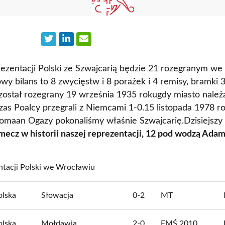
rezentacji Polski ze Szwajcarią będzie 21 rozegranym w
owy bilans to 8 zwycięstw i 8 porażek i 4 remisy, bramki 
został rozegrany 19 września 1935 rokugdy miasto nale
as Poalcy przegrali z Niemcami 1-0.15 listopada 1978 
omaan Ogazy pokonaliśmy właśnie Szwajcarię.Dzisiejszy
mecz w historii naszej reprezentacji, 12 pod wodzą Ada
ntacji Polski we Wrocławiu
olska
Słowacja
0-2
MT
olska
Mołdawia
2-0
EMŚ 2010