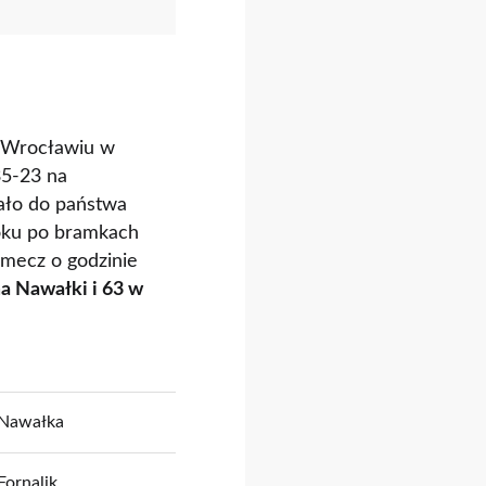
e Wrocławiu w
35-23 na
żało do państwa
roku po bramkach
 mecz o godzinie
ma Nawałki i 63 w
Nawałka
Fornalik