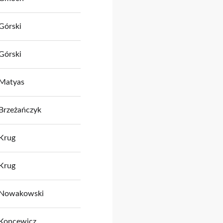
Górski
Górski
Matyas
Brzeżańczyk
Krug
Krug
Nowakowski
Koncewicz