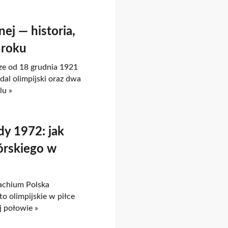
ej — historia,
 roku
ze od 18 grudnia 1921
dal olimpijski oraz dwa
lu »
dy 1972: jak
órskiego w
achium Polska
to olimpijskie w piłce
j połowie »