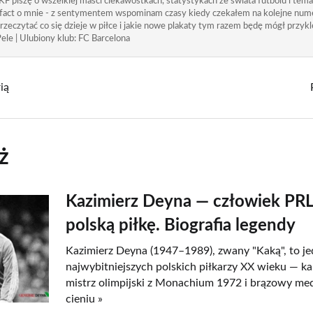
KF piszę o wszelkiej maści ciekawostkach, statystykach ze świata futbolu i tem
 fact o mnie - z sentymentem wspominam czasy kiedy czekałem na kolejne nume
rzeczytać co się dzieje w piłce i jakie nowe plakaty tym razem będę mógł przykle
ele | Ulubiony klub: FC Barcelona
ią
ż
Kazimierz Deyna — człowiek PRL,
polską piłkę. Biografia legendy
Kazimierz Deyna (1947–1989), zwany "Kaką", to je
najwybitniejszych polskich piłkarzy XX wieku — kap
mistrz olimpijski z Monachium 1972 i brązowy me
cieniu »