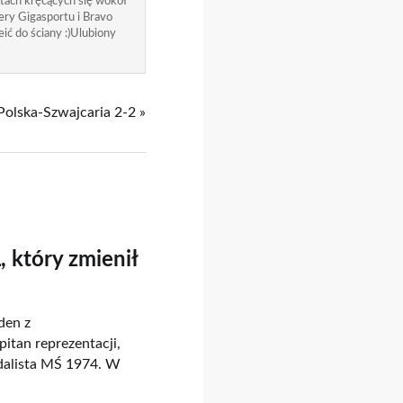
atach kręcących się wokół
ry Gigasportu i Bravo
ić do ściany :)Ulubiony
Polska-Szwajcaria 2-2 »
 który zmienił
den z
itan reprezentacji,
dalista MŚ 1974. W