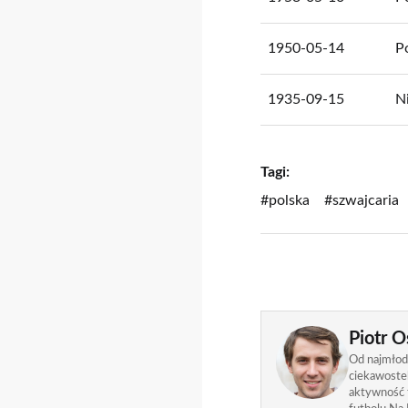
1950-05-14
P
1935-09-15
N
Tagi:
#polska
#szwajcaria
Piotr O
Od najmłods
ciekawostek
aktywność f