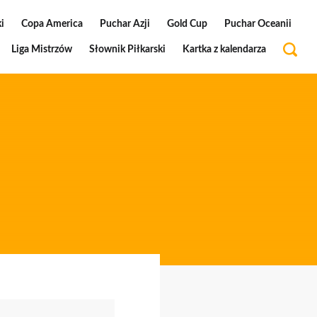
i
Copa America
Puchar Azji
Gold Cup
Puchar Oceanii
Liga Mistrzów
Słownik Piłkarski
Kartka z kalendarza