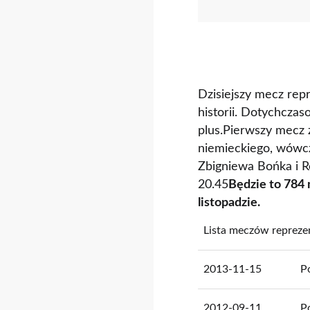
Dzisiejszy mecz rep
historii. Dotychczas
plus.Pierwszy mecz 
niemieckiego, wówcz
Zbigniewa Bońka i R
20.45
Będzie to 784 
listopadzie.
Lista meczów repreze
2013-11-15
P
2012-09-11
P