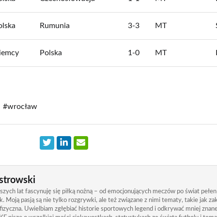
olska
Rumunia
3-3
MT
iemcy
Polska
1-0
MT
#wrocław
strowski
zych lat fascynuję się piłką nożną – od emocjonujących meczów po świat pełen
. Moją pasją są nie tylko rozgrywki, ale też związane z nimi tematy, takie jak 
izyczna. Uwielbiam zgłębiać historie sportowych legend i odkrywać mniej znane