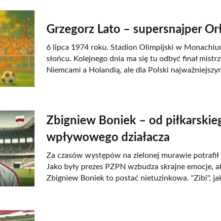
Grzegorz Lato – supersnajper O
6 lipca 1974 roku. Stadion Olimpijski w Monachiu
słońcu. Kolejnego dnia ma się tu odbyć finał mist
Niemcami a Holandią, ale dla Polski najważniejsz
Zbigniew Boniek – od piłkarskie
wpływowego działacza
Za czasów występów na zielonej murawie potrafił
Jako były prezes PZPN wzbudza skrajne emocje, al
Zbigniew Boniek to postać nietuzinkowa. "Zibi", ja