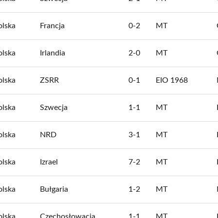
olska
Francja
0-2
MT
olska
Irlandia
2-0
MT
olska
ZSRR
0-1
EIO 1968
olska
Szwecja
1-1
MT
olska
NRD
3-1
MT
olska
Izrael
7-2
MT
olska
Bułgaria
1-2
MT
olska
Czechosłowacja
1-1
MT