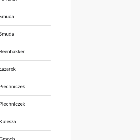
Smuda
Smuda
Beenhakker
Łazarek
Piechniczek
Piechniczek
Kulesza
Gmoch