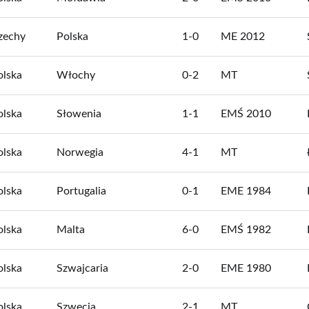
zechy
Polska
1-0
ME 2012
olska
Włochy
0-2
MT
olska
Słowenia
1-1
EMŚ 2010
olska
Norwegia
4-1
MT
olska
Portugalia
0-1
EME 1984
olska
Malta
6-0
EMŚ 1982
olska
Szwajcaria
2-0
EME 1980
olska
Szwecja
2-1
MT