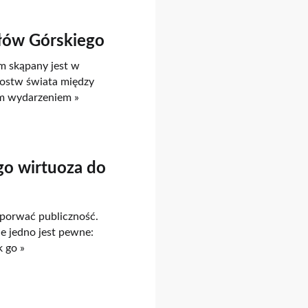
rłów Górskiego
m skąpany jest w
rzostw świata między
ym wydarzeniem »
go wirtuoza do
 porwać publiczność.
e jedno jest pewne:
k go »