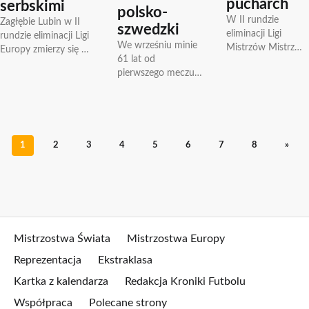
pucharch
serbskimi
polsko-
W II rundzie
Zagłębie Lubin w II
szwedzki
eliminacji Ligi
rundzie eliminacji Ligi
We wrześniu minie
Mistrzów Mistrz
Europy zmierzy się we
61 lat od
Polski Legia
czwartek (14.07) z
pierwszego meczu
Warszawa zagra z
serbskim FK Partizan
polskiej drużyny w
bośniackim HŠK
(Belgrad). Dotychczas
europejskich
Zrinjski (Mostar),
polskie...
pucharach, 20
pierwszy mecz
września 1955
rozegrany zostanie..
Gwardia Warszawa
1
2
3
4
5
6
7
8
»
zagrała ze...
Mistrzostwa Świata
Mistrzostwa Europy
Reprezentacja
Ekstraklasa
Kartka z kalendarza
Redakcja Kroniki Futbolu
Współpraca
Polecane strony