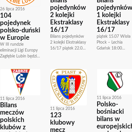
Bilans
Bilans
pojedynków
pojedynkó
26 lipca 2016
2 kolejki
1 kolejki
104
Ekstraklasy
Ekstraklasy
pojedynek
16/17
16/17
polsko-duński
Bilans pojedynków
piątek 15.07 Wisła
w Europie
2 kolejki Ekstraklasy
Płock – Lechia
W III rundzie
16/17 piątek 22.07
Gdańsk 18:00
eliminacji Ligi Europy
Pogoń Szczecin-
bilans: 4 mecze (II
Zagłębie Lubin będzie
Korona Kielce 18.00
liga ) 2 wygrane
rywalizować z
bilans: 14 meczów
Lechii, 2 remisy
duńskim SønderjyskE.
(I,II liga), 2
bramki...
Pierwszy mecz we
zwycięstwo
czwartek 28 lipca o...
Korony,...
11 lipca 2016
11 lipca 2016
Polsko-
Bilans
11 lipca 2016
bośniacki
meczów
123
bilans w
polskich
klubowy
europejskic
klubów z
mecz