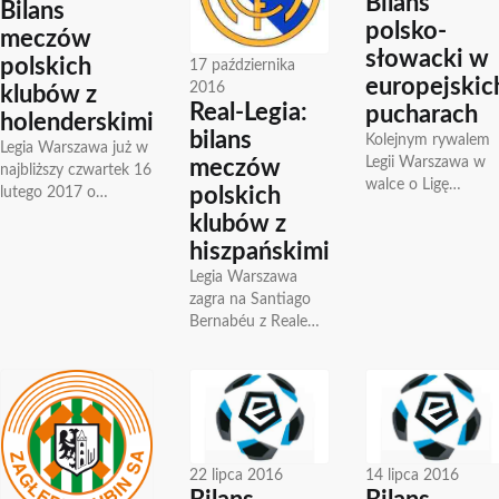
Bilans
Bilans
polsko-
meczów
słowacki w
polskich
17 października
europejskic
2016
klubów z
Real-Legia:
pucharach
holenderskimi
bilans
Kolejnym rywalem
Legia Warszawa już w
Legii Warszawa w
meczów
najbliższy czwartek 16
walce o Ligę
polskich
lutego 2017 o
Mistrzów będzie
godzinie 21.05
klubów z
słowacki AS Trenčín
rozpocznie rywalizację
hiszpańskimi
Pierwszy mecz 27
z Ajaksem Amsterdam
lipca o 20:30 w...
Legia Warszawa
w 1/16 finału...
zagra na Santiago
Bernabéu z Realem
Madryt w III kolejce
fazy grupowej Ligi
Mistrzów. Początek
spotkania o 20:45...
22 lipca 2016
14 lipca 2016