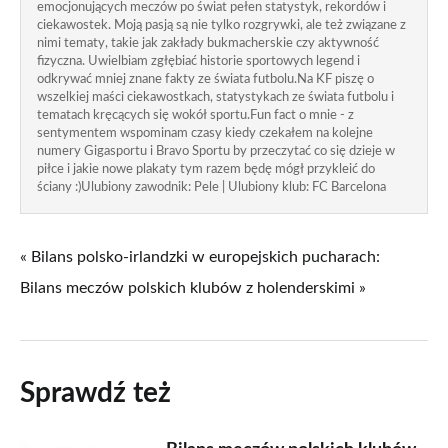
emocjonujących meczów po świat pełen statystyk, rekordów i
ciekawostek. Moją pasją są nie tylko rozgrywki, ale też związane z
nimi tematy, takie jak zakłady bukmacherskie czy aktywność
fizyczna. Uwielbiam zgłębiać historie sportowych legend i
odkrywać mniej znane fakty ze świata futbolu.Na KF piszę o
wszelkiej maści ciekawostkach, statystykach ze świata futbolu i
tematach kręcących się wokół sportu.Fun fact o mnie - z
sentymentem wspominam czasy kiedy czekałem na kolejne
numery Gigasportu i Bravo Sportu by przeczytać co się dzieje w
piłce i jakie nowe plakaty tym razem będę mógł przykleić do
ściany :)Ulubiony zawodnik: Pele | Ulubiony klub: FC Barcelona
« Bilans polsko-irlandzki w europejskich pucharach:
Bilans meczów polskich klubów z holenderskimi »
Sprawdź też