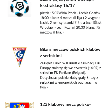
Ekstraklasy 16/17
piątek 15.07Wisła Płock - Lechia Gdańsk
18:00 bilans: 4 mecze (II liga ) 2 wygrane
Lechii, 2 remisy bramki 7-3 dla LechiiŚląsk
Wrocław - Lech Poznań 20:30 bilans: 75
meczów (I liga, »
Bilans meczów polskich klubów
z serbskimi
Zagłębie Lubin w II rundzie eliminacji Ligi
Europy zmierzy się we czwartek (14.07) z
serbskim FK Partizan (Belgrad).
Dotychczas polskie kluby grały 8 razy z
serbskimi w europejskich pucharach w
tym »
123 klubowy mecz polsko-