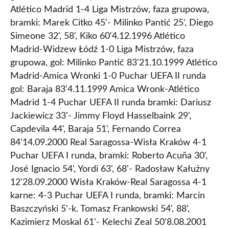
Atlético Madrid 1-4 Liga Mistrzów, faza grupowa,
bramki: Marek Citko 45'- Milinko Pantić 25', Diego
Simeone 32', 58', Kiko 60'4.12.1996 Atlético
Madrid-Widzew Łódź 1-0 Liga Mistrzów, faza
grupowa, gol: Milinko Pantić 83'21.10.1999 Atlético
Madrid-Amica Wronki 1-0 Puchar UEFA II runda
gol: Baraja 83'4.11.1999 Amica Wronk-Atlético
Madrid 1-4 Puchar UEFA II runda bramki: Dariusz
Jackiewicz 33'- Jimmy Floyd Hasselbaink 29',
Capdevila 44', Baraja 51', Fernando Correa
84'14.09.2000 Real Saragossa-Wisła Kraków 4-1
Puchar UEFA I runda, bramki: Roberto Acuña 30',
José Ignacio 54', Yordi 63', 68'- Radosław Kałużny
12'28.09.2000 Wisła Kraków-Real Saragossa 4-1
karne: 4-3 Puchar UEFA I runda, bramki: Marcin
Baszczyński 5'-k. Tomasz Frankowski 54', 88',
Kazimierz Moskal 61'- Kelechi Zeal 50'8.08.2001