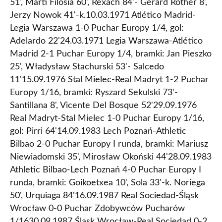
51', Martí Filosía 60', Rexach 84'- Gerard Rother 8',
Jerzy Nowok 41'-k.10.03.1971 Atlético Madrid-
Legia Warszawa 1-0 Puchar Europy 1/4, gol:
Adelardo 22'24.03.1971 Legia Warszawa-Atlético
Madrid 2-1 Puchar Europy 1/4, bramki: Jan Pieszko
25', Władysław Stachurski 53'- Salcedo
11'15.09.1976 Stal Mielec-Real Madryt 1-2 Puchar
Europy 1/16, bramki: Ryszard Sekulski 73'-
Santillana 8', Vicente Del Bosque 52'29.09.1976
Real Madryt-Stal Mielec 1-0 Puchar Europy 1/16,
gol: Pirri 64'14.09.1983 Lech Poznań-Athletic
Bilbao 2-0 Puchar Europy I runda, bramki: Mariusz
Niewiadomski 35', Mirosław Okoński 44'28.09.1983
Athletic Bilbao-Lech Poznań 4-0 Puchar Europy I
runda, bramki: Goikoetxea 10', Sola 33'-k. Noriega
50', Urquiaga 84'16.09.1987 Real Sociedad-Śląsk
Wrocław 0-0 Puchar Zdobywców Pucharów
1/1630.09.1987 Śląsk Wrocław-Real Sociedad 0-2