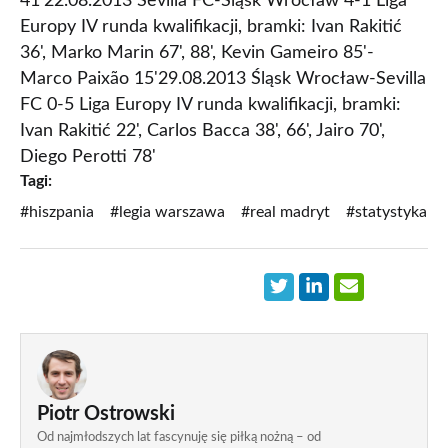
41'22.08.2013 Sevilla FC-Śląsk Wrocław 4-1 Liga
Europy IV runda kwalifikacji, bramki: Ivan Rakitić
36', Marko Marin 67', 88', Kevin Gameiro 85'-
Marco Paixão 15'29.08.2013 Śląsk Wrocław-Sevilla
FC 0-5 Liga Europy IV runda kwalifikacji, bramki:
Ivan Rakitić 22', Carlos Bacca 38', 66', Jairo 70',
Diego Perotti 78'
Tagi:
#hiszpania
#legia warszawa
#real madryt
#statystyka
Piotr Ostrowski
Od najmłodszych lat fascynuję się piłką nożną – od