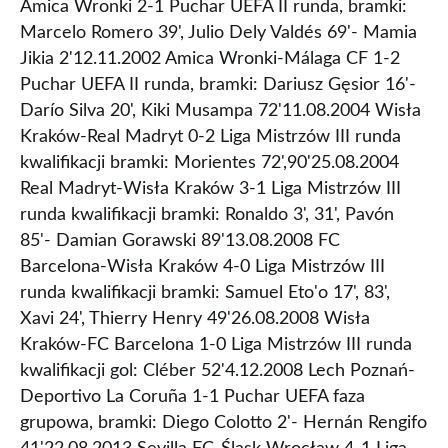
Amica Wronki 2-1 Puchar UEFA II runda, bramki:
Marcelo Romero 39', Julio Dely Valdés 69'- Mamia
Jikia 2'12.11.2002 Amica Wronki-Málaga CF 1-2
Puchar UEFA II runda, bramki: Dariusz Gęsior 16'-
Darío Silva 20', Kiki Musampa 72'11.08.2004 Wisła
Kraków-Real Madryt 0-2 Liga Mistrzów III runda
kwalifikacji bramki: Morientes 72',90'25.08.2004
Real Madryt-Wisła Kraków 3-1 Liga Mistrzów III
runda kwalifikacji bramki: Ronaldo 3', 31', Pavón
85'- Damian Gorawski 89'13.08.2008 FC
Barcelona-Wisła Kraków 4-0 Liga Mistrzów III
runda kwalifikacji bramki: Samuel Eto'o 17', 83',
Xavi 24', Thierry Henry 49'26.08.2008 Wisła
Kraków-FC Barcelona 1-0 Liga Mistrzów III runda
kwalifikacji gol: Cléber 52'4.12.2008 Lech Poznań-
Deportivo La Coruña 1-1 Puchar UEFA faza
grupowa, bramki: Diego Colotto 2'- Hernán Rengifo