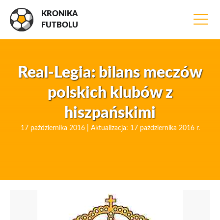
KRONIKA
FUTBOLU
Real-Legia: bilans meczów
polskich klubów z
hiszpańskimi
17 października 2016 | Aktualizacja: 17 października 2016 r.