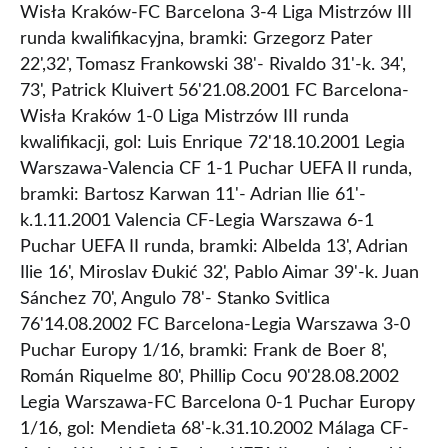
Wisła Kraków-FC Barcelona 3-4 Liga Mistrzów III
runda kwalifikacyjna, bramki: Grzegorz Pater
22',32', Tomasz Frankowski 38'- Rivaldo 31'-k. 34',
73', Patrick Kluivert 56'21.08.2001 FC Barcelona-
Wisła Kraków 1-0 Liga Mistrzów III runda
kwalifikacji, gol: Luis Enrique 72'18.10.2001 Legia
Warszawa-Valencia CF 1-1 Puchar UEFA II runda,
bramki: Bartosz Karwan 11'- Adrian Ilie 61'-
k.1.11.2001 Valencia CF-Legia Warszawa 6-1
Puchar UEFA II runda, bramki: Albelda 13', Adrian
Ilie 16', Miroslav Đukić 32', Pablo Aimar 39'-k. Juan
Sánchez 70', Angulo 78'- Stanko Svitlica
76'14.08.2002 FC Barcelona-Legia Warszawa 3-0
Puchar Europy 1/16, bramki: Frank de Boer 8',
Román Riquelme 80', Phillip Cocu 90'28.08.2002
Legia Warszawa-FC Barcelona 0-1 Puchar Europy
1/16, gol: Mendieta 68'-k.31.10.2002 Málaga CF-