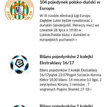
104 pojedynek polsko-duński w
Europie
W III rundzie eliminacji Ligi Europy
Zagłębie Lubin będzie rywalizować z
duńskim SønderjyskE. Pierwszy mecz we
czwartek 28 lipca o 19:00 w
Lubinie.Polskie kluby z duńskimi w
europejskich pucharach »
Bilans pojedynków 2 kolejki
Ekstraklasy 16/17
Bilans pojedynków 2 kolejki Ekstraklasy
16/17piątek 22.07Pogoń Szczecin-Korona
Kielce 18.00 bilans: 14 meczów (I,II liga), 2
zwycięstwo Korony, 5 remisów , 7
wygranych Pogoni. Bramki: 27-18 »
Bilans pojedynków 1 kolejki