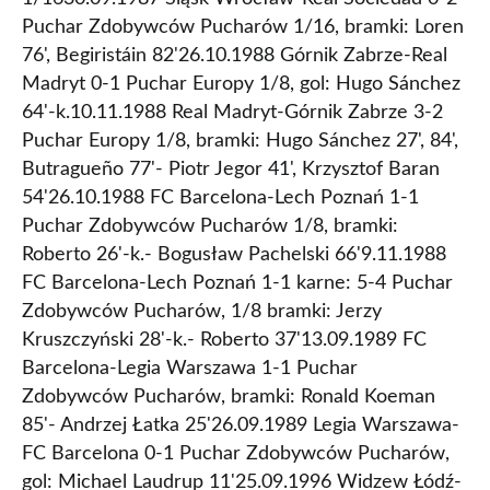
Puchar Zdobywców Pucharów 1/16, bramki: Loren
76', Begiristáin 82'26.10.1988 Górnik Zabrze-Real
Madryt 0-1 Puchar Europy 1/8, gol: Hugo Sánchez
64'-k.10.11.1988 Real Madryt-Górnik Zabrze 3-2
Puchar Europy 1/8, bramki: Hugo Sánchez 27', 84',
Butragueño 77'- Piotr Jegor 41', Krzysztof Baran
54'26.10.1988 FC Barcelona-Lech Poznań 1-1
Puchar Zdobywców Pucharów 1/8, bramki:
Roberto 26'-k.- Bogusław Pachelski 66'9.11.1988
FC Barcelona-Lech Poznań 1-1 karne: 5-4 Puchar
Zdobywców Pucharów, 1/8 bramki: Jerzy
Kruszczyński 28'-k.- Roberto 37'13.09.1989 FC
Barcelona-Legia Warszawa 1-1 Puchar
Zdobywców Pucharów, bramki: Ronald Koeman
85'- Andrzej Łatka 25'26.09.1989 Legia Warszawa-
FC Barcelona 0-1 Puchar Zdobywców Pucharów,
gol: Michael Laudrup 11'25.09.1996 Widzew Łódź-