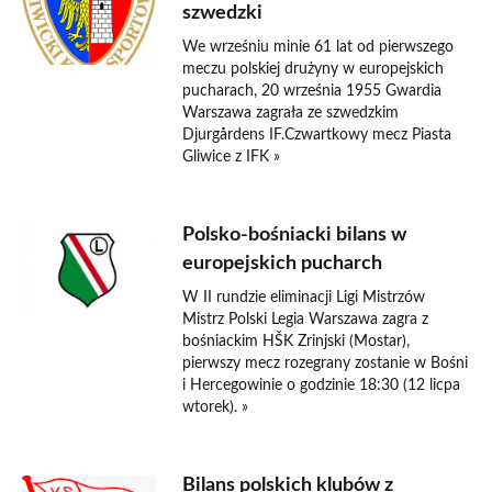
szwedzki
We wrześniu minie 61 lat od pierwszego
meczu polskiej drużyny w europejskich
pucharach, 20 września 1955 Gwardia
Warszawa zagrała ze szwedzkim
Djurgårdens IF.Czwartkowy mecz Piasta
Gliwice z IFK »
Polsko-bośniacki bilans w
europejskich pucharch
W II rundzie eliminacji Ligi Mistrzów
Mistrz Polski Legia Warszawa zagra z
bośniackim HŠK Zrinjski (Mostar),
pierwszy mecz rozegrany zostanie w Bośni
i Hercegowinie o godzinie 18:30 (12 licpa
wtorek). »
Bilans polskich klubów z