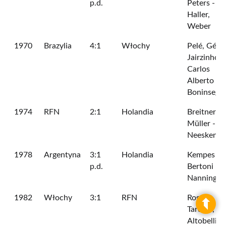
p.d.
Peters -
Haller,
Weber
1970
Brazylia
4:1
Włochy
Pelé, Gérs
Jairzinho,
Carlos
Alberto -
Boninsegn
1974
RFN
2:1
Holandia
Breitner,
Müller -
Neeskens
1978
Argentyna
3:1
Holandia
Kempes (2)
p.d.
Bertoni -
Nanninga
1982
Włochy
3:1
RFN
Rossi,
Tardelli,
Altobelli -