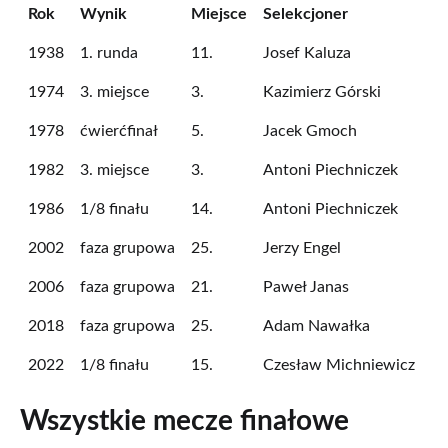
Rok
Wynik
Miejsce
Selekcjoner
1938
1. runda
11.
Josef Kaluza
1974
3. miejsce
3.
Kazimierz Górski
1978
ćwierćfinał
5.
Jacek Gmoch
1982
3. miejsce
3.
Antoni Piechniczek
1986
1/8 finału
14.
Antoni Piechniczek
2002
faza grupowa
25.
Jerzy Engel
2006
faza grupowa
21.
Paweł Janas
2018
faza grupowa
25.
Adam Nawałka
2022
1/8 finału
15.
Czesław Michniewicz
Wszystkie mecze finałowe