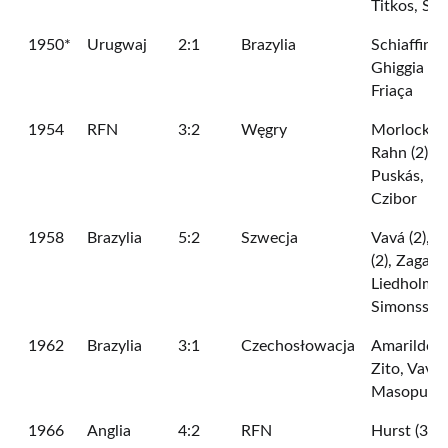
Titkos, Sar
1950*
Urugwaj
2:1
Brazylia
Schiaffino,
Ghiggia -
Friaça
1954
RFN
3:2
Węgry
Morlock,
Rahn (2) -
Puskás,
Czibor
1958
Brazylia
5:2
Szwecja
Vavá (2), P
(2), Zagallo
Liedholm,
Simonsson
1962
Brazylia
3:1
Czechosłowacja
Amarildo,
Zito, Vavá 
Masopust
1966
Anglia
4:2
RFN
Hurst (3),