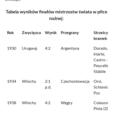
Tabela wyników finałów mistrzostw świata w piłce
nożnej
:
Rok
Zwycięzca
Wynik
Przegrany
Strzelcy
bramek
1930
Urugwaj
4:2
Argentyna
Dorado, Ce
Iriarte,
Castro -
Peucelle,
Stábile
1934
Włochy
2:1
Czechosłowacja
Orsi,
p.d.
Schiavio -
Puc
1938
Włochy
4:2
Węgry
Colaussi (2
Piola (2) -