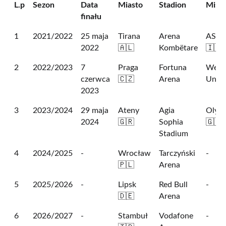
L.p
Sezon
Data
Miasto
Stadion
Mistr
finału
1
2021/2022
25 maja
Tirana
Arena
AS R
2022
🇦🇱
Kombëtare
🇮🇹
2
2022/2023
7
Praga
Fortuna
West
czerwca
🇨🇿
Arena
Unite
2023
3
2023/2024
29 maja
Ateny
Agia
Olym
2024
🇬🇷
Sophia
🇬🇷
Stadium
4
2024/2025
-
Wrocław
Tarczyński
-
🇵🇱
Arena
5
2025/2026
-
Lipsk
Red Bull
-
🇩🇪
Arena
6
2026/2027
-
Stambuł
Vodafone
-