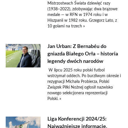
Mistrzostwach Świata dziewięć razy
(1938–2022), zdobywając dwa brązowe
medale — w RFN w 1974 roku i w
Hiszpanii w 1982 roku. Grzegorz Lato, z
10 golami na trzech »
Jan Urban: Z Bernabéu do
gniazda Białego Orła – historia
legendy dwóch narodów
W lipcu 2025 roku polski futbol
wstrzymał oddech. Po burzliwym okresie i
rezygnacji Michała Probierza, Polski
Związek Piłki Nożnej ogłosił nazwisko
nowego selekcjonera reprezentacji
Polski. »
Liga Konferencji 2024/25:
Najważniejsze informacje,