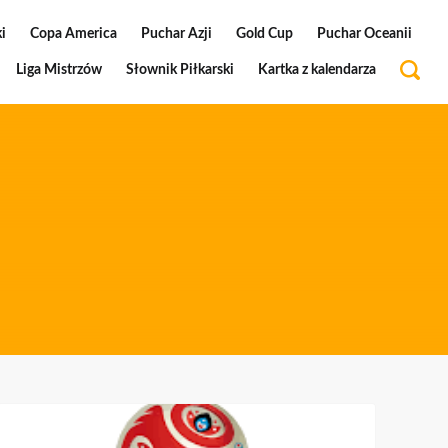
i
Copa America
Puchar Azji
Gold Cup
Puchar Oceanii
Liga Mistrzów
Słownik Piłkarski
Kartka z kalendarza