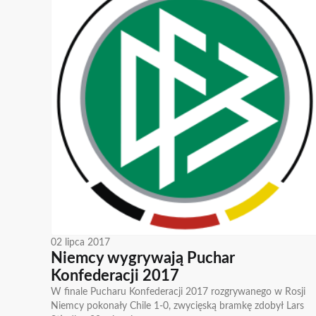
02 lipca 2017
Niemcy wygrywają Puchar
Konfederacji 2017
W finale Pucharu Konfederacji 2017 rozgrywanego w Rosji
Niemcy pokonały Chile 1-0, zwycięską bramkę zdobył Lars