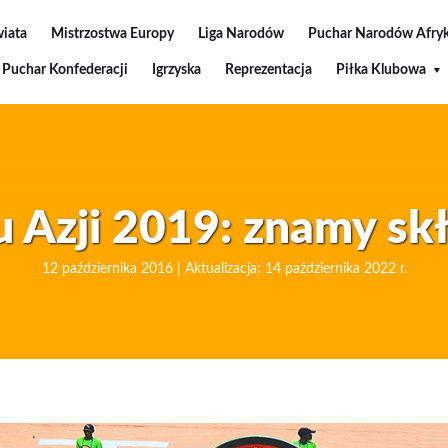
wiata
Mistrzostwa Europy
Liga Narodów
Puchar Narodów Afryk
Puchar Konfederacji
Igrzyska
Reprezentacja
Piłka Klubowa
u Azji 2019: znamy skł
12 października 2016 | Aktualizacja: 14 października 2022 r.