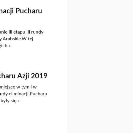
nacji Pucharu
e III etapu III rundy
y Arabskie.W tej
gich »
charu Azji 2019
miejsce w tym i w
undy eliminacji Pucharu
były się »