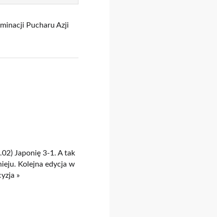
iminacji Pucharu Azji
.02) Japonię 3-1. A tak
ieju. Kolejna edycja w
yzja »