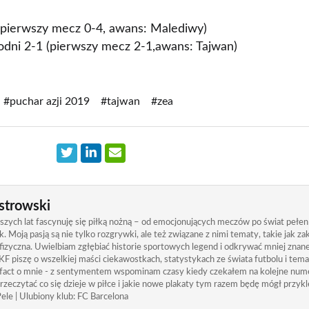
(pierwszy mecz 0-4, awans: Malediwy)
dni 2-1 (pierwszy mecz 2-1,awans: Tajwan)
#puchar azji 2019
#tajwan
#zea
strowski
zych lat fascynuję się piłką nożną – od emocjonujących meczów po świat pełen
. Moją pasją są nie tylko rozgrywki, ale też związane z nimi tematy, takie jak 
izyczna. Uwielbiam zgłębiać historie sportowych legend i odkrywać mniej znane
KF piszę o wszelkiej maści ciekawostkach, statystykach ze świata futbolu i tem
 fact o mnie - z sentymentem wspominam czasy kiedy czekałem na kolejne nume
rzeczytać co się dzieje w piłce i jakie nowe plakaty tym razem będę mógł przykle
ele | Ulubiony klub: FC Barcelona