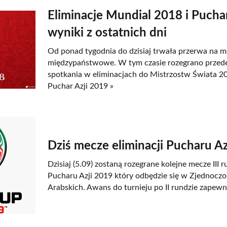
Eliminacje Mundial 2018 i Puchar
wyniki z ostatnich dni
Od ponad tygodnia do dzisiaj trwała przerwa na 
międzypaństwowe. W tym czasie rozegrano przede
spotkania w eliminacjach do Mistrzostw Świata 20
Puchar Azji 2019 »
Dziś mecze eliminacji Pucharu Az
Dzisiaj (5.09) zostaną rozegrane kolejne mecze III r
Pucharu Azji 2019 który odbędzie się w Zjednocz
Arabskich. Awans do turnieju po II rundzie zapewni