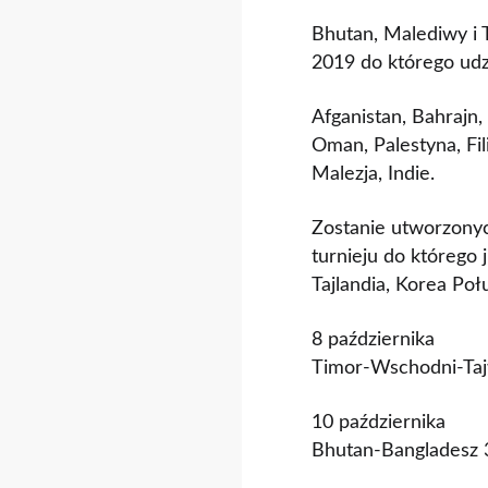
Bhutan, Malediwy i T
2019 do którego udz
Afganistan, Bahrajn
Oman, Palestyna, Fi
Malezja, Indie.
Zostanie utworzonyc
turnieju do którego j
Tajlandia, Korea Poł
8 października
Timor-Wschodni-Ta
10 października
Bhutan-Bangladesz 3