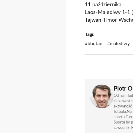
11 października
Laos-Malediwy 1-1 
Tajwan-Timor Wscho
Tagi:
#bhutan
#malediwy
Piotr O
Od najmłods
ciekawostek
aktywność f
futbolu.Na 
sportu.Fun
Sportu by p
zawodnik: P