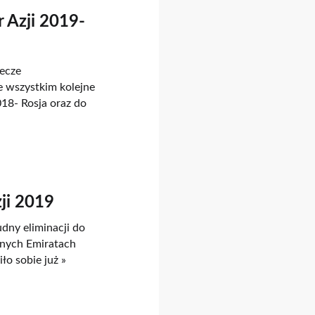
 Azji 2019-
mecze
 wszystkim kolejne
18- Rosja oraz do
ji 2019
udny eliminacji do
onych Emiratach
ło sobie już »