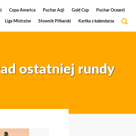
i
Copa America
Puchar Azji
Gold Cup
Puchar Oceanii
Liga Mistrzów
Słownik Piłkarski
Kartka z kalendarza
ad ostatniej rundy