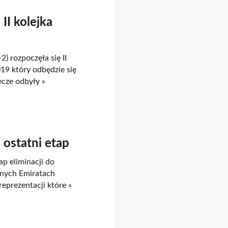
II kolejka
 rozpoczęła się II
019 który odbędzie się
cze odbyły »
 ostatni etap
p eliminacji do
onych Emiratach
eprezentacji które »