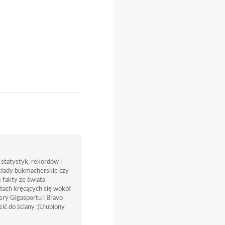
 statystyk, rekordów i
zakłady bukmacherskie czy
 fakty ze świata
atach kręcących się wokół
ry Gigasportu i Bravo
ić do ściany :)Ulubiony