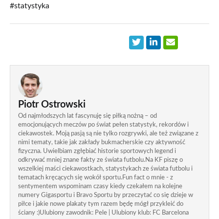
#statystyka
Piotr Ostrowski
Od najmłodszych lat fascynuję się piłką nożną – od
emocjonujących meczów po świat pełen statystyk, rekordów i
ciekawostek. Moją pasją są nie tylko rozgrywki, ale też związane z
nimi tematy, takie jak zakłady bukmacherskie czy aktywność
fizyczna. Uwielbiam zgłębiać historie sportowych legend i
odkrywać mniej znane fakty ze świata futbolu.Na KF piszę o
wszelkiej maści ciekawostkach, statystykach ze świata futbolu i
tematach kręcących się wokół sportu.Fun fact o mnie - z
sentymentem wspominam czasy kiedy czekałem na kolejne
numery Gigasportu i Bravo Sportu by przeczytać co się dzieje w
piłce i jakie nowe plakaty tym razem będę mógł przykleić do
ściany :)Ulubiony zawodnik: Pele | Ulubiony klub: FC Barcelona