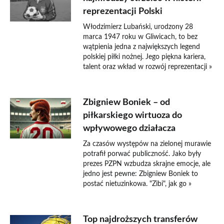
reprezentacji Polski
Włodzimierz Lubański, urodzony 28
marca 1947 roku w Gliwicach, to bez
wątpienia jedna z największych legend
polskiej piłki nożnej. Jego piękna kariera,
talent oraz wkład w rozwój reprezentacji »
Zbigniew Boniek – od
piłkarskiego wirtuoza do
wpływowego działacza
Za czasów występów na zielonej murawie
potrafił porwać publiczność. Jako były
prezes PZPN wzbudza skrajne emocje, ale
jedno jest pewne: Zbigniew Boniek to
postać nietuzinkowa. "Zibi", jak go »
Top najdroższych transferów