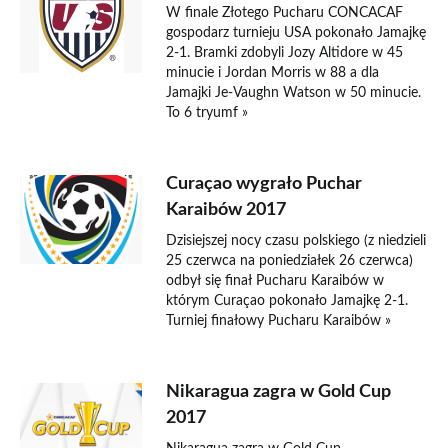
W finale Złotego Pucharu CONCACAF
gospodarz turnieju USA pokonało Jamajkę
2-1. Bramki zdobyli Jozy Altidore w 45
minucie i Jordan Morris w 88 a dla
Jamajki Je-Vaughn Watson w 50 minucie.
To 6 tryumf »
Curaçao wygrało Puchar
Karaibów 2017
Dzisiejszej nocy czasu polskiego (z niedzieli
25 czerwca na poniedziałek 26 czerwca)
odbył się finał Pucharu Karaibów w
którym Curaçao pokonało Jamajkę 2-1.
Turniej finałowy Pucharu Karaibów »
Nikaragua zagra w Gold Cup
2017