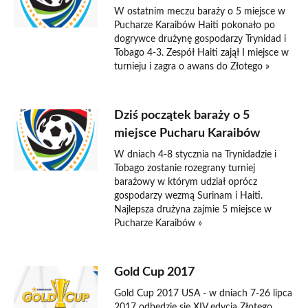
W ostatnim meczu baraży o 5 miejsce w
Pucharze Karaibów Haiti pokonało po
dogrywce drużynę gospodarzy Trynidad i
Tobago 4-3. Zespół Haiti zajął I miejsce w
turnieju i zagra o awans do Złotego »
Dziś początek baraży o 5
miejsce Pucharu Karaibów
W dniach 4-8 stycznia na Trynidadzie i
Tobago zostanie rozegrany turniej
barażowy w którym udział oprócz
gospodarzy wezmą Surinam i Haiti.
Najlepsza drużyna zajmie 5 miejsce w
Pucharze Karaibów »
Gold Cup 2017
Gold Cup 2017 USA - w dniach 7-26 lipca
2017 odbędzie się XIV edycja Złotego