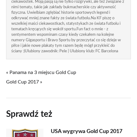
ciekawostek. Moją pasją są nie tylko rozgrywki, ale też związane z
nimi tematy, takie jak zakłady bukmacherskie czy aktywność
fizyczna. Uwielbiam zgłębiać historie sportowych legend i
odkrywać mniej znane fakty ze świata futbolu.Na KF piszę o
wszelkiej maści ciekawostkach, statystykach ze świata futbolu i
tematach kręcących się wokół sportu.Fun fact o mnie - z
sentymentem wspominam czasy kiedy czekałem na kolejne
numery Gigasportu i Bravo Sportu by przeczytać co się dzieje w
piłce i jakie nowe plakaty tym razem będę mógł przykleić do
ściany :)Ulubiony zawodnik: Pele | Ulubiony klub: FC Barcelona
« Panama na 3 miejscu Gold Cup
Gold Cup 2017 »
Sprawdź też
USA wygrywa Gold Cup 2017