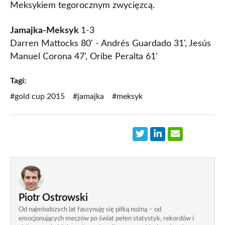
Meksykiem tegorocznym zwycięzcą.
Jamajka-Meksyk
1-3
Darren Mattocks 80' - Andrés Guardado 31', Jesús
Manuel Corona 47', Oribe Peralta 61'
Tagi:
#gold cup 2015
#jamajka
#meksyk
Piotr Ostrowski
Od najmłodszych lat fascynuję się piłką nożną – od
emocjonujących meczów po świat pełen statystyk, rekordów i