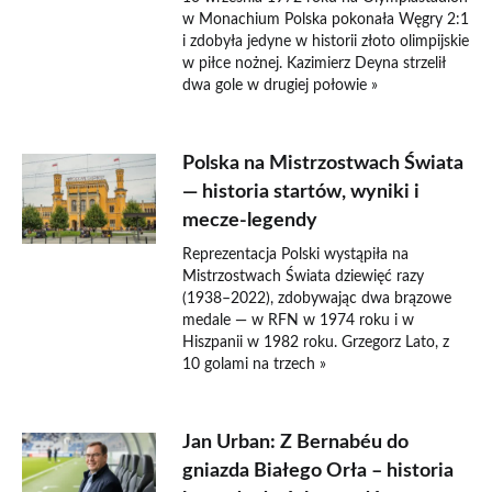
w Monachium Polska pokonała Węgry 2:1
i zdobyła jedyne w historii złoto olimpijskie
w piłce nożnej. Kazimierz Deyna strzelił
dwa gole w drugiej połowie »
Polska na Mistrzostwach Świata
— historia startów, wyniki i
mecze-legendy
Reprezentacja Polski wystąpiła na
Mistrzostwach Świata dziewięć razy
(1938–2022), zdobywając dwa brązowe
medale — w RFN w 1974 roku i w
Hiszpanii w 1982 roku. Grzegorz Lato, z
10 golami na trzech »
Jan Urban: Z Bernabéu do
gniazda Białego Orła – historia