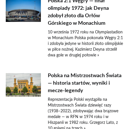
Polska 2:1 Węgry — finał
olimpiady 1972: jak Deyna
zdobył złoto dla Orłów
Górskiego w Monachium
10 września 1972 roku na Olympiastadion
w Monachium Polska pokonała Węgry 2:1
i zdobyła jedyne w historii złoto olimpijskie
w piłce nożnej. Kazimierz Deyna strzelił
dwa gole w drugiej połowie »
Polska na Mistrzostwach Świata
— historia startów, wyniki i
mecze-legendy
Reprezentacja Polski wystąpiła na
Mistrzostwach Świata dziewięć razy
(1938–2022), zdobywając dwa brązowe
medale — w RFN w 1974 roku i w
Hiszpanii w 1982 roku. Grzegorz Lato, z
10 golami na trzech »