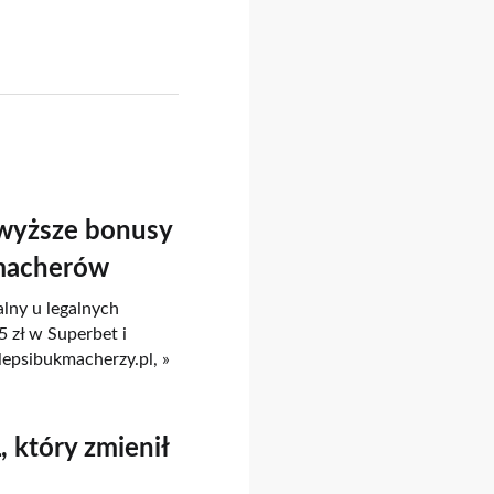
wyższe bonusy
kmacherów
ny u legalnych
zł w Superbet i
lepsibukmacherzy.pl, »
 który zmienił