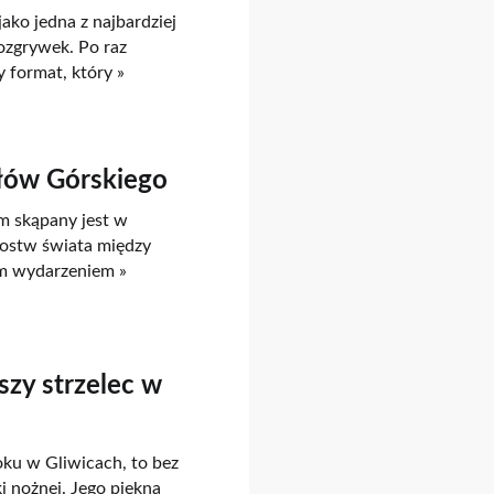
ako jedna z najbardziej
ozgrywek. Po raz
 format, który »
rłów Górskiego
m skąpany jest w
rzostw świata między
ym wydarzeniem »
zy strzelec w
ku w Gliwicach, to bez
i nożnej. Jego piękna