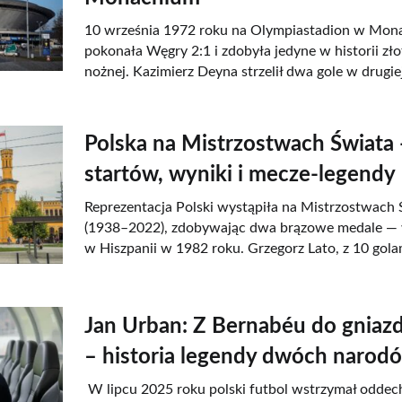
10 września 1972 roku na Olympiastadion w Mon
pokonała Węgry 2:1 i zdobyła jedyne w historii zło
nożnej. Kazimierz Deyna strzelił dwa gole w drugie
Polska na Mistrzostwach Świata 
startów, wyniki i mecze-legendy
Reprezentacja Polski wystąpiła na Mistrzostwach 
(1938–2022), zdobywając dwa brązowe medale — 
w Hiszpanii w 1982 roku. Grzegorz Lato, z 10 gola
Jan Urban: Z Bernabéu do gniazd
– historia legendy dwóch narod
W lipcu 2025 roku polski futbol wstrzymał oddec