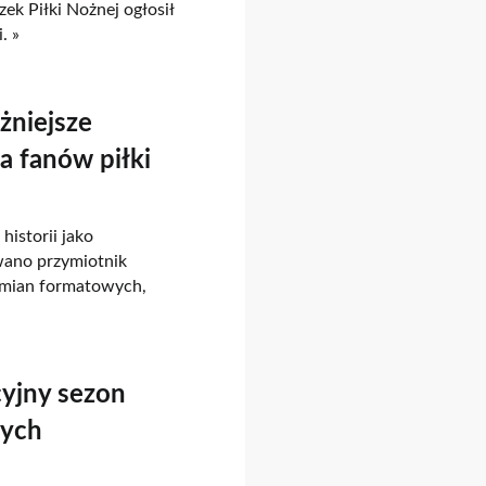
zek Piłki Nożnej ogłosił
. »
żniejsze
la fanów piłki
historii jako
wano przymiotnik
zmian formatowych,
yjny sezon
nych