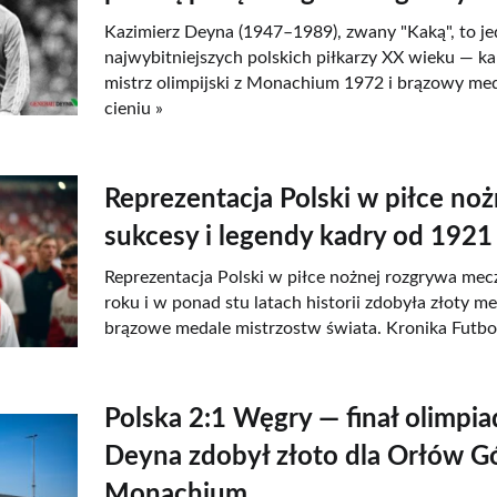
Kazimierz Deyna (1947–1989), zwany "Kaką", to je
najwybitniejszych polskich piłkarzy XX wieku — kap
mistrz olimpijski z Monachium 1972 i brązowy me
cieniu »
Reprezentacja Polski w piłce nożn
sukcesy i legendy kadry od 1921
Reprezentacja Polski w piłce nożnej rozgrywa mec
roku i w ponad stu latach historii zdobyła złoty me
brązowe medale mistrzostw świata. Kronika Futbo
Polska 2:1 Węgry — finał olimpia
Deyna zdobył złoto dla Orłów G
Monachium