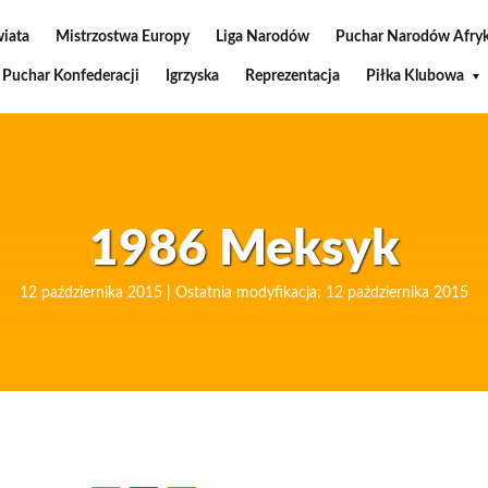
wiata
Mistrzostwa Europy
Liga Narodów
Puchar Narodów Afryk
Puchar Konfederacji
Igrzyska
Reprezentacja
Piłka Klubowa
1986 Meksyk
12 października 2015 | Ostatnia modyfikacja: 12 października 2015