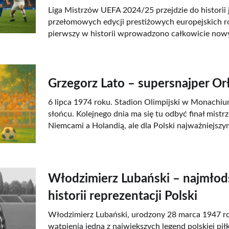
Liga Mistrzów UEFA 2024/25 przejdzie do historii j
przełomowych edycji prestiżowych europejskich r
pierwszy w historii wprowadzono całkowicie nowy
Grzegorz Lato – supersnajper O
6 lipca 1974 roku. Stadion Olimpijski w Monachiu
słońcu. Kolejnego dnia ma się tu odbyć finał mist
Niemcami a Holandią, ale dla Polski najważniejsz
Włodzimierz Lubański – najmłods
historii reprezentacji Polski
Włodzimierz Lubański, urodzony 28 marca 1947 ro
wątpienia jedna z największych legend polskiej piłk