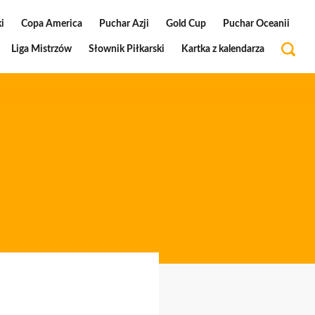
i
Copa America
Puchar Azji
Gold Cup
Puchar Oceanii
Liga Mistrzów
Słownik Piłkarski
Kartka z kalendarza