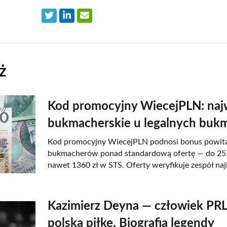
ż
Kod promocyjny WiecejPLN: naj
bukmacherskie u legalnych bu
Kod promocyjny WiecejPLN podnosi bonus powital
bukmacherów ponad standardową ofertę — do 255 
nawet 1360 zł w STS. Oferty weryfikuje zespół naj
Kazimierz Deyna — człowiek PRL,
polską piłkę. Biografia legendy