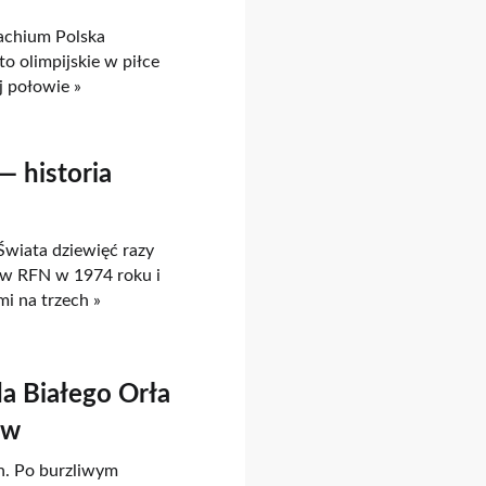
achium Polska
to olimpijskie w piłce
j połowie »
— historia
Świata dziewięć razy
w RFN w 1974 roku i
mi na trzech »
a Białego Orła
ów
h. Po burzliwym