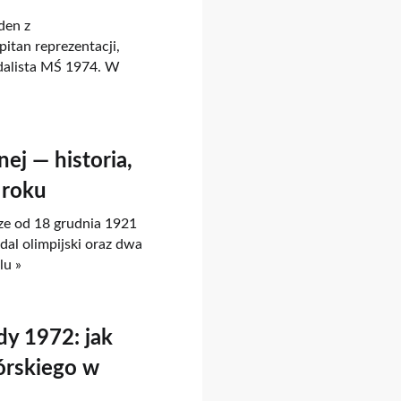
den z
itan reprezentacji,
dalista MŚ 1974. W
ej — historia,
 roku
ze od 18 grudnia 1921
dal olimpijski oraz dwa
lu »
dy 1972: jak
órskiego w