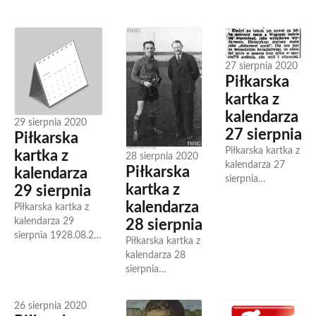
Joachim Marx
2001.09.01 Polska
Vicarage Road.
napastnik, mistrz
pokonała Norwegię
1972.08.30
olimpijski 1972,
3-0 w Chorzowie i
Urodził się Pavel
mistrz Polski z
awansowała do
Nedvěd...
27 sierpnia 2020
Ruchem
Mistrzostw Świata
Piłkarska
Chorzów...
2002, bramki...
kartka z
kalendarza
29 sierpnia 2020
27 sierpnia
Piłkarska
Piłkarska kartka z
kartka z
28 sierpnia 2020
kalendarza 27
Piłkarska
kalendarza
sierpnia
kartka z
29 sierpnia
1939.08.27
kalendarza
Piłkarska kartka z
Polska
kalendarza 29
reprezentacja
28 sierpnia
sierpnia 1928.08.29
rozegrała ostatni
Piłkarska kartka z
Założono
mecz przed
kalendarza 28
honduraski klub
wybuchem II
sierpnia
piłkarski Club
wojny światowej.
1900.08.28
Deportivo Motagua.
W Warszawie w...
Urodził się Kurt
26 sierpnia 2020
1963.08.29 Urodził
Otto, niemiec,