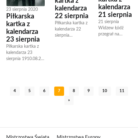
kartka z
kalendarza
kalendarza
23 sierpnia 2020
21 sierpnia
22 sierpnia
Piłkarska
21 sierpnia
Piłkarska kartka z
kartka z
Widzew Łódź
kalendarza 22
kalendarza
przegrał na
sierpnia
23 sierpnia
wyjeździe z
1930.08.22
duńskim Brøndby
Piłkarska kartka z
Urodził się Gilmar
IF 2-3 w
kalendarza 23
brazylijski
eliminacjach do
sierpnia 1910.08.23
bramkarz który
Ligi Mistrzów ale
Urodził się Giuseppe
zdobył z Brazylią
dzięki wygranej...
Meazza włoski
mistrzostwo
pomocnik/napastnik
świata w 1958...
mistrz świata
1934,1938.
4
5
6
7
8
9
10
11
Uważany za
»
najlepszego
włoskiego...
Mistrzostwa Świata
Mistrzostwa Europy