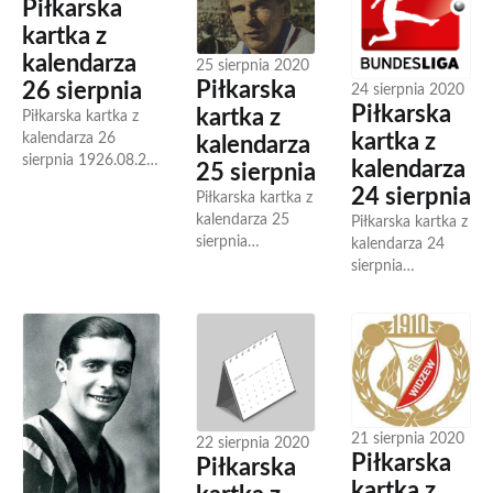
Piłkarska
się Steve Clarke,
piłkarz, trener.
szkocki...
kartka z
Zawodnik min.
Arminii Bielefeld,
kalendarza
25 sierpnia 2020
Chemnitzer i...
Piłkarska
26 sierpnia
24 sierpnia 2020
Piłkarska
kartka z
Piłkarska kartka z
kalendarza 26
kartka z
kalendarza
sierpnia 1926.08.26
kalendarza
25 sierpnia
Założono włoski
24 sierpnia
Piłkarska kartka z
klub ACF Fiorentina.
kalendarza 25
Piłkarska kartka z
1940.08.26
sierpnia
kalendarza 24
Założono
1944.08.25
sierpnia
holenderski klub
Urodził się José
1892.08.24
piłkarski RKC
Urruzmendi
Otwarto stadion
Waalwijk.
urugwajski
piłkarski
1971.08.26...
napastnik,
Goodison Park w
zdobywca Copa
Liverpoolu, na
America 1967
którym mecze
1964.08.25
rozgrywa Everton
21 sierpnia 2020
Urodził się...
F.C....
22 sierpnia 2020
Piłkarska
Piłkarska
kartka z