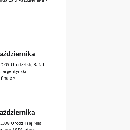
endarza 5 Października »
Października
0.09 Urodził się Rafał
, argentyński
finale »
Października
0.08 Urodził się Nils