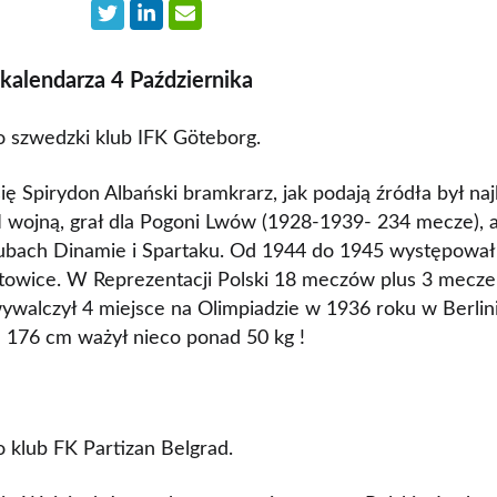
 kalendarza 4 Października
 szwedzki klub IFK Göteborg.
ię Spirydon Albański bramkrarz, jak podają źródła był na
 wojną, grał dla Pogoni Lwów (1928-1939- 234 mecze), a
ubach Dinamie i Spartaku. Od 1944 do 1945 występował
towice. W Reprezentacji Polski 18 meczów plus 3 mecze
 wywalczył 4 miejsce na Olimpiadzie w 1936 roku w Berlin
a 176 cm ważył nieco ponad 50 kg !
 klub FK Partizan Belgrad.