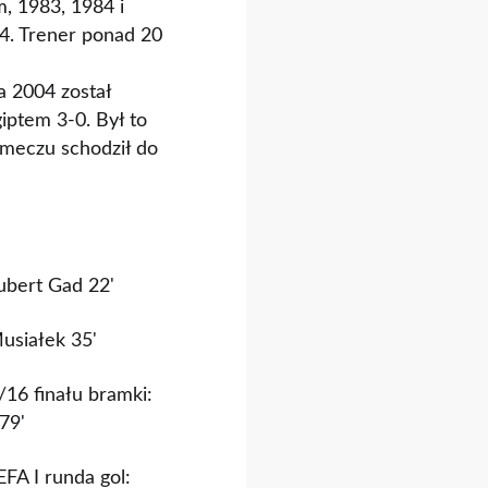
m, 1983, 1984 i
84. Trener ponad 20
a 2004 został
iptem 3-0. Był to
 meczu schodził do
ubert Gad 22'
usiałek 35'
16 finału bramki:
79'
FA I runda gol: