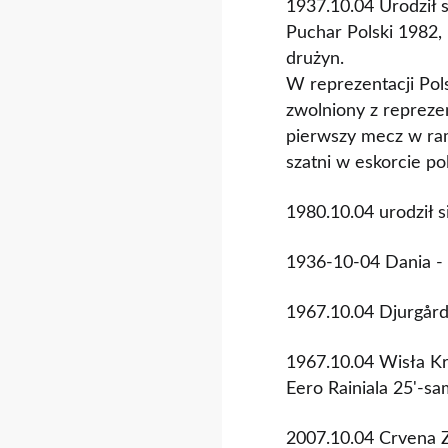
1937.10.04 Urodził s
Puchar Polski 1982,
drużyn.
W reprezentacji Pols
zwolniony z repreze
pierwszy mecz w ram
szatni w eskorcie pol
1980.10.04 urodził s
1936-10-04 Dania - 
1967.10.04 Djurgård
1967.10.04 Wisła K
Eero Rainiala 25'-sa
2007.10.04 Crvena Z