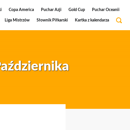
i
Copa America
Puchar Azji
Gold Cup
Puchar Oceanii
Liga Mistrzów
Słownik Piłkarski
Kartka z kalendarza
Października