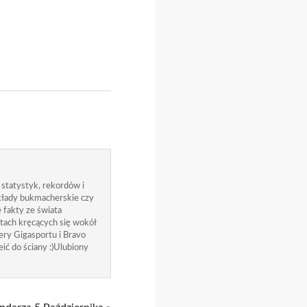
 statystyk, rekordów i
zakłady bukmacherskie czy
 fakty ze świata
atach kręcących się wokół
ry Gigasportu i Bravo
ić do ściany :)Ulubiony