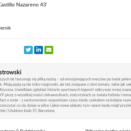
astillo Nazareno 43'
iernik
strowski
zych lat fascynuję się piłką nożną – od emocjonujących meczów po świat pełen
. Moją pasją są nie tylko rozgrywki, ale też związane z nimi tematy, takie jak 
izyczna. Uwielbiam zgłębiać historie sportowych legend i odkrywać mniej znane
KF piszę o wszelkiej maści ciekawostkach, statystykach ze świata futbolu i tem
 fact o mnie - z sentymentem wspominam czasy kiedy czekałem na kolejne nume
rzeczytać co się dzieje w piłce i jakie nowe plakaty tym razem będę mógł przykle
ele | Ulubiony klub: FC Barcelona