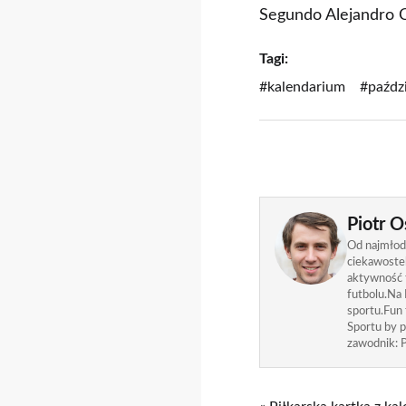
Segundo Alejandro C
Tagi:
#kalendarium
#paźdz
Piotr O
Od najmłods
ciekawostek
aktywność f
futbolu.Na 
sportu.Fun
Sportu by p
zawodnik: P