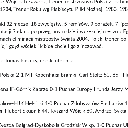
ię Wojciech Łazarek, trener, mistrzostwo Polski z Leche
 1984, Trener Roku wg Plebiscytu Piłki Nożnej: 1983, 19
ki 32 mecze, 18 zwycięstw, 5 remisów, 9 porażek, 7 lipc
ntacji Sudanu po przegranym dzień wcześniej meczu z Eg
ach eliminacji mistrzostw świata 2004. Polski trener po
icji, gdyż wściekli kibice chcieli go zlinczować.
ię Tomáš Rosický, czeski obrońca
Polska 2-1 MT Kopenhaga bramki: Carl Stoltz 50', 66'- H
ens IF-Górnik Zabrze 0-1 Puchar Europy I runda Jerzy M
raków-HJK Helsinki 4-0 Puchar Zdobywców Pucharów 1/
m. Hubert Skupnik 44', Ryszard Wójcik 60', Andrzej Sykta 
vezda Belgrad-Dyskobolia Grodzisk Wlkp. 1-0 Puchar UE