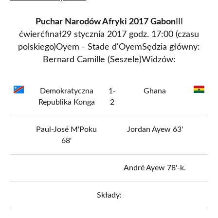
Puchar Narodów Afryki 2017 Gabon
III
ćwierćfinał29 stycznia 2017 godz. 17:00 (czasu
polskiego)Oyem - Stade d'OyemSędzia główny:
Bernard Camille (Seszele)Widzów:
Demokratyczna
1-
Ghana
Republika Konga
2
Paul-José M'Poku
Jordan Ayew 63'
68'
André Ayew 78'-k.
Składy: