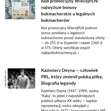
Kod promocyjny WiecejPLN:
najwyższe bonusy
bukmacherskie u legalnych
bukmacherów
Kod promocyjny WiecejPLN podnosi
bonus powitalny u legalnych
bukmacherów ponad standardową ofertę
— do 255 zł w Superbet i nawet 1360 zł
w STS. Oferty weryfikuje zespół
najlepsibukmacherzy.pl, »
Kazimierz Deyna — człowiek
PRL, który zmienił polską piłkę.
Biografia legendy
Kazimierz Deyna (1947–1989), zwany
"Kaką", to jeden z najwybitniejszych
polskich piłkarzy XX wieku — kapitan
reprezentacji, mistrz olimpijski z