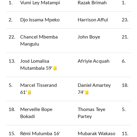
1.
Vumi Ley Matampi
Razak Brimah
1.
2.
Djo Issama Mpeko
Harrison Afful
23.
22.
Chancel Mbemba
John Boye
21.
Mangulu
13.
José Lomalisa
Afriyie Acquah
6.
Mutambala 59'
5.
Marcel Tisserand
Daniel Amartey
18.
61'
74'
18.
Merveille Bope
Thomas Teye
5.
Bokadi
Partey
15.
Rémi Mulumba 16'
Mubarak Wakaso
11.