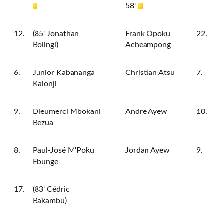
58'
12.
(85' Jonathan
Frank Opoku
22.
Bolingi)
Acheampong
6.
Junior Kabananga
Christian Atsu
7.
Kalonji
9.
Dieumerci Mbokani
Andre Ayew
10.
Bezua
8.
Paul-José M'Poku
Jordan Ayew
9.
Ebunge
17.
(83' Cédric
Bakambu)