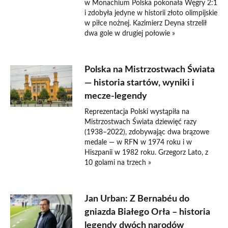
w Monachium Polska pokonała Węgry 2:1
i zdobyła jedyne w historii złoto olimpijskie
w piłce nożnej. Kazimierz Deyna strzelił
dwa gole w drugiej połowie »
Polska na Mistrzostwach Świata
— historia startów, wyniki i
mecze-legendy
Reprezentacja Polski wystąpiła na
Mistrzostwach Świata dziewięć razy
(1938–2022), zdobywając dwa brązowe
medale — w RFN w 1974 roku i w
Hiszpanii w 1982 roku. Grzegorz Lato, z
10 golami na trzech »
Jan Urban: Z Bernabéu do
gniazda Białego Orła – historia
legendy dwóch narodów