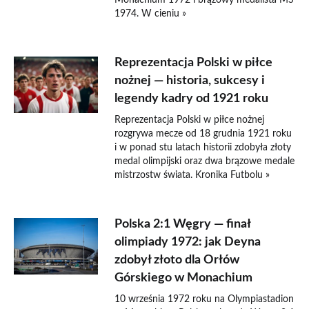
Monachium 1972 i brązowy medalista MŚ
1974. W cieniu »
Reprezentacja Polski w piłce
nożnej — historia, sukcesy i
legendy kadry od 1921 roku
Reprezentacja Polski w piłce nożnej
rozgrywa mecze od 18 grudnia 1921 roku
i w ponad stu latach historii zdobyła złoty
medal olimpijski oraz dwa brązowe medale
mistrzostw świata. Kronika Futbolu »
Polska 2:1 Węgry — finał
olimpiady 1972: jak Deyna
zdobył złoto dla Orłów
Górskiego w Monachium
10 września 1972 roku na Olympiastadion