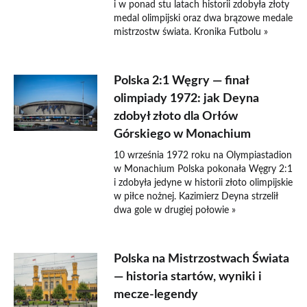
i w ponad stu latach historii zdobyła złoty
medal olimpijski oraz dwa brązowe medale
mistrzostw świata. Kronika Futbolu »
Polska 2:1 Węgry — finał
olimpiady 1972: jak Deyna
zdobył złoto dla Orłów
Górskiego w Monachium
10 września 1972 roku na Olympiastadion
w Monachium Polska pokonała Węgry 2:1
i zdobyła jedyne w historii złoto olimpijskie
w piłce nożnej. Kazimierz Deyna strzelił
dwa gole w drugiej połowie »
Polska na Mistrzostwach Świata
— historia startów, wyniki i
mecze-legendy