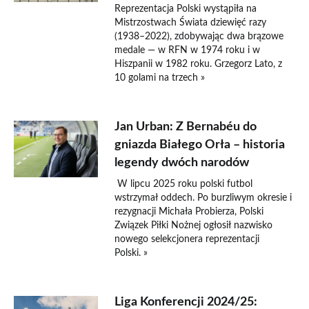
Reprezentacja Polski wystąpiła na
Mistrzostwach Świata dziewięć razy
(1938–2022), zdobywając dwa brązowe
medale — w RFN w 1974 roku i w
Hiszpanii w 1982 roku. Grzegorz Lato, z
10 golami na trzech »
Jan Urban: Z Bernabéu do
gniazda Białego Orła – historia
legendy dwóch narodów
W lipcu 2025 roku polski futbol
wstrzymał oddech. Po burzliwym okresie i
rezygnacji Michała Probierza, Polski
Związek Piłki Nożnej ogłosił nazwisko
nowego selekcjonera reprezentacji
Polski. »
Liga Konferencji 2024/25: