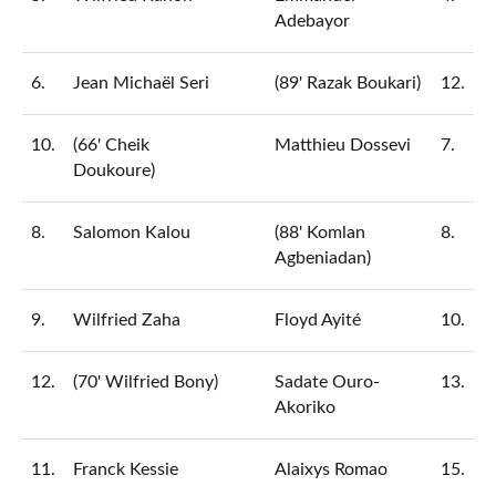
Adebayor
6.
Jean
Michaël Seri
(89' Razak Boukari)
12.
10.
(66' Cheik
Matthieu Dossevi
7.
Doukoure)
8.
Salomon Kalou
(88' Komlan
8.
Agbeniadan)
9.
Wilfried Zaha
Floyd Ayité
10.
12.
(70' Wilfried Bony)
Sadate Ouro-
13.
Akoriko
11.
Franck Kessie
Alaixys Romao
15.