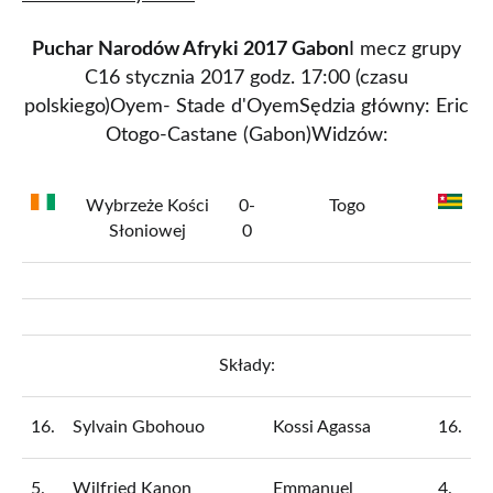
Puchar Narodów Afryki 2017 Gabon
I mecz grupy
C16 stycznia 2017 godz. 17:00 (czasu
polskiego)Oyem- Stade d'OyemSędzia główny: Eric
Otogo-Castane (Gabon)Widzów:
Wybrzeże Kości
0-
Togo
Słoniowej
0
Składy:
16.
Sylvain Gbohouo
Kossi Agassa
16.
5.
Wilfried
Kanon
Emmanuel
4.