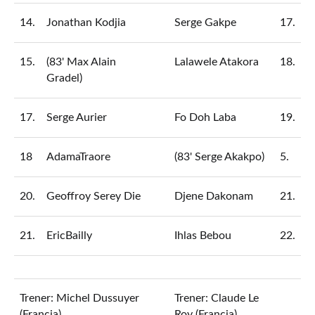
14.
Jonathan Kodjia
Serge Gakpe
17.
15.
(83' Max Alain
Lalawele Atakora
18.
Gradel)
17.
Serge Aurier
Fo Doh Laba
19.
18
AdamaTraore
(83' Serge Akakpo)
5.
20.
Geoffroy Serey Die
Djene Dakonam
21.
21.
EricBailly
Ihlas Bebou
22.
Trener: Michel Dussuyer
Trener: Claude Le
(Francja)
Roy (Francja)