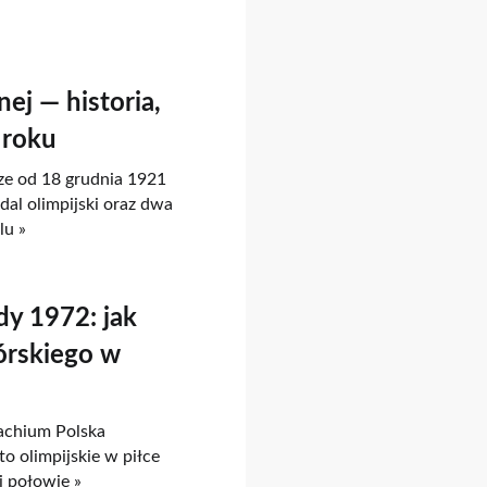
ej — historia,
 roku
ze od 18 grudnia 1921
dal olimpijski oraz dwa
lu »
dy 1972: jak
órskiego w
achium Polska
to olimpijskie w piłce
j połowie »