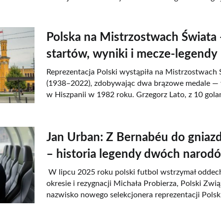
Polska na Mistrzostwach Świata 
startów, wyniki i mecze-legendy
Reprezentacja Polski wystąpiła na Mistrzostwach 
(1938–2022), zdobywając dwa brązowe medale — 
w Hiszpanii w 1982 roku. Grzegorz Lato, z 10 gola
Jan Urban: Z Bernabéu do gniazd
– historia legendy dwóch narod
W lipcu 2025 roku polski futbol wstrzymał oddec
okresie i rezygnacji Michała Probierza, Polski Zwią
nazwisko nowego selekcjonera reprezentacji Polski