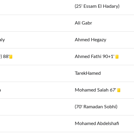
(25' Essam El Hadary)
Ali Gabr
aly
Ahmed Hegazy
) 88'
Ahmed Fathi 90+1'
TarekHamed
a
Mohamed Salah 67'
(70' Ramadan Sobhi)
Mohamed Abdelshafi