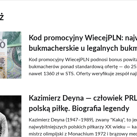
ż
Kod promocyjny WiecejPLN: naj
bukmacherskie u legalnych bu
Kod promocyjny WiecejPLN podnosi bonus powital
bukmacherów ponad standardową ofertę — do 255 
nawet 1360 zł w STS. Oferty weryfikuje zespół naj
Kazimierz Deyna — człowiek PRL,
polską piłkę. Biografia legendy
Kazimierz Deyna (1947–1989), zwany "Kaką", to je
najwybitniejszych polskich piłkarzy XX wieku — kap
mistrz olimpijski z Monachium 1972 i brązowy me