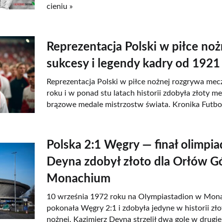
cieniu »
Reprezentacja Polski w piłce nożn
sukcesy i legendy kadry od 1921
Reprezentacja Polski w piłce nożnej rozgrywa mec
roku i w ponad stu latach historii zdobyła złoty me
brązowe medale mistrzostw świata. Kronika Futbo
Polska 2:1 Węgry — finał olimpia
Deyna zdobył złoto dla Orłów G
Monachium
10 września 1972 roku na Olympiastadion w Mon
pokonała Węgry 2:1 i zdobyła jedyne w historii zło
nożnej. Kazimierz Deyna strzelił dwa gole w drugie