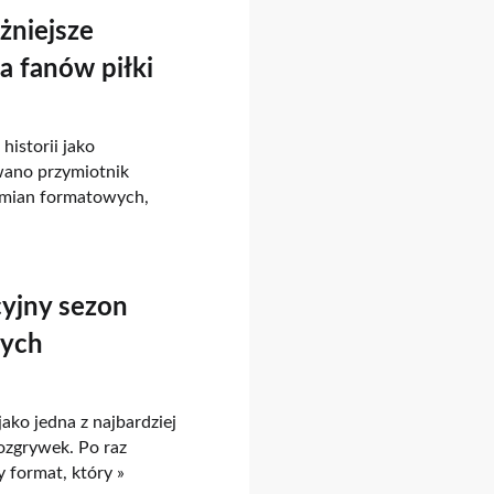
żniejsze
la fanów piłki
historii jako
wano przymiotnik
zmian formatowych,
yjny sezon
nych
ako jedna z najbardziej
ozgrywek. Po raz
 format, który »