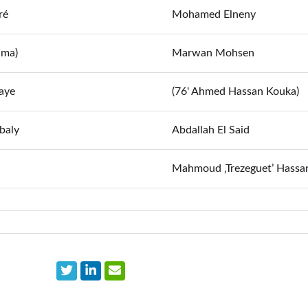
ré
Mohamed Elneny
uma)
Marwan Mohsen
aye
(76' Ahmed Hassan Kouka)
baly
Abdallah El Said
Mahmoud ‚Trezeguet’ Hassa