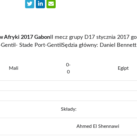
w Afryki 2017 Gabon
II mecz grupy D17 stycznia 2017 go
t-Gentil- Stade Port-GentilSędzia główny: Daniel Bennet
0-
Mali
Egipt
0
Składy:
Ahmed El Shennawi