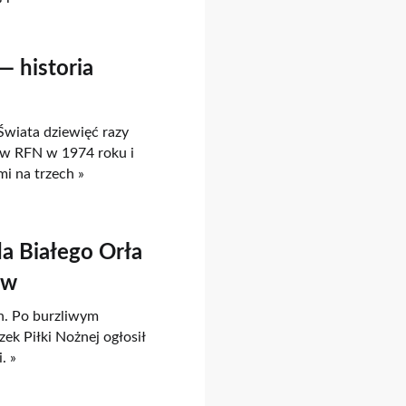
— historia
Świata dziewięć razy
w RFN w 1974 roku i
mi na trzech »
a Białego Orła
ów
h. Po burzliwym
zek Piłki Nożnej ogłosił
. »