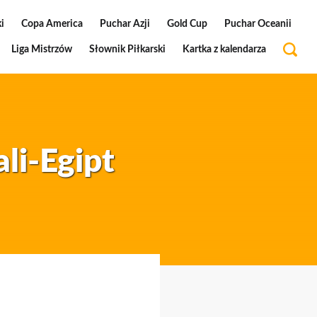
i
Copa America
Puchar Azji
Gold Cup
Puchar Oceanii
Liga Mistrzów
Słownik Piłkarski
Kartka z kalendarza
li-Egipt