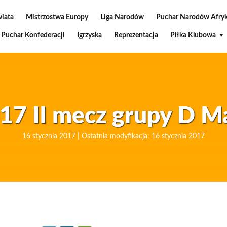
wiata
Mistrzostwa Europy
Liga Narodów
Puchar Narodów Afryk
Puchar Konfederacji
Igrzyska
Reprezentacja
Piłka Klubowa
7 II mecz grupy D Ma
16 stycznia 2017 | Ostatnia modyfikacja: 16 stycznia 2017