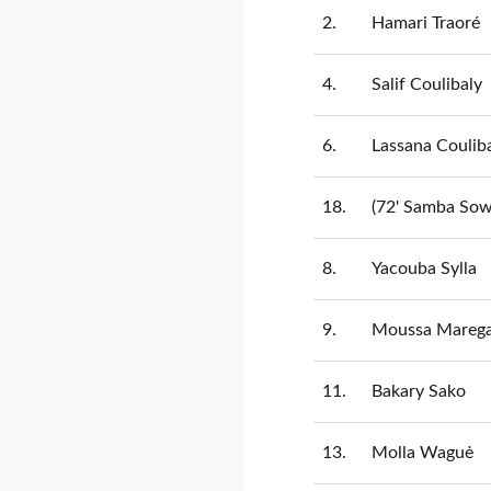
2.
Hamari Traoré
4.
Salif Coulibaly
6.
Lassana Coulib
18.
(72' Samba Sow
8.
Yacouba Sylla
9.
Moussa Mareg
11.
Bakary Sako
13.
Molla Waguė