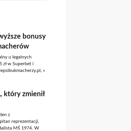
wyższe bonusy
kmacherów
ny u legalnych
zł w Superbet i
lepsibukmacherzy.pl, »
 który zmienił
den z
itan reprezentacji,
dalista MŚ 1974. W