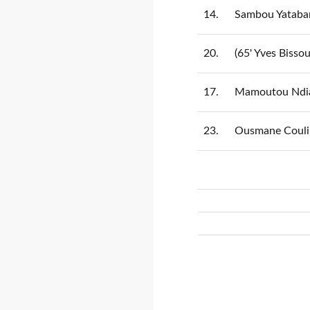
14.
Sambou Yataba
20.
(65' Yves Bisso
17.
Mamoutou Ndi
23.
Ousmane Couli