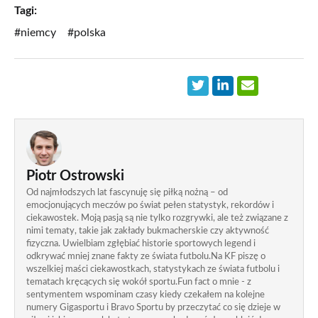
Tagi:
#niemcy
#polska
Piotr Ostrowski
Od najmłodszych lat fascynuję się piłką nożną – od
emocjonujących meczów po świat pełen statystyk, rekordów i
ciekawostek. Moją pasją są nie tylko rozgrywki, ale też związane z
nimi tematy, takie jak zakłady bukmacherskie czy aktywność
fizyczna. Uwielbiam zgłębiać historie sportowych legend i
odkrywać mniej znane fakty ze świata futbolu.Na KF piszę o
wszelkiej maści ciekawostkach, statystykach ze świata futbolu i
tematach kręcących się wokół sportu.Fun fact o mnie - z
sentymentem wspominam czasy kiedy czekałem na kolejne
numery Gigasportu i Bravo Sportu by przeczytać co się dzieje w