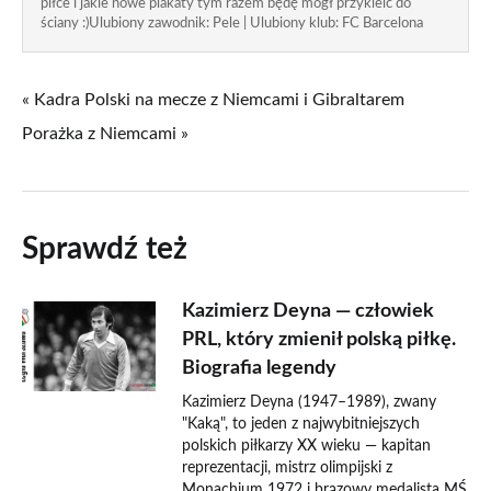
piłce i jakie nowe plakaty tym razem będę mógł przykleić do
ściany :)Ulubiony zawodnik: Pele | Ulubiony klub: FC Barcelona
« Kadra Polski na mecze z Niemcami i Gibraltarem
Porażka z Niemcami »
Sprawdź też
Kazimierz Deyna — człowiek
PRL, który zmienił polską piłkę.
Biografia legendy
Kazimierz Deyna (1947–1989), zwany
"Kaką", to jeden z najwybitniejszych
polskich piłkarzy XX wieku — kapitan
reprezentacji, mistrz olimpijski z
Monachium 1972 i brązowy medalista MŚ