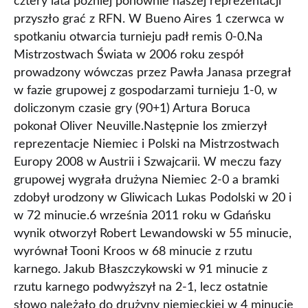
cztery lata później ponownie naszej reprezentacji
przyszło grać z RFN. W Bueno Aires 1 czerwca w
spotkaniu otwarcia turnieju padł remis 0-0.Na
Mistrzostwach Świata w 2006 roku zespół
prowadzony wówczas przez Pawła Janasa przegrał
w fazie grupowej z gospodarzami turnieju 1-0, w
doliczonym czasie gry (90+1) Artura Boruca
pokonał Oliver Neuville.Następnie los zmierzył
reprezentacje Niemiec i Polski na Mistrzostwach
Europy 2008 w Austrii i Szwajcarii. W meczu fazy
grupowej wygrała drużyna Niemiec 2-0 a bramki
zdobył urodzony w Gliwicach Lukas Podolski w 20 i
w 72 minucie.6 września 2011 roku w Gdańsku
wynik otworzył Robert Lewandowski w 55 minucie,
wyrównał Tooni Kroos w 68 minucie z rzutu
karnego. Jakub Błaszczykowski w 91 minucie z
rzutu karnego podwyższył na 2-1, lecz ostatnie
słowo należało do drużyny niemieckiej w 4 minucie