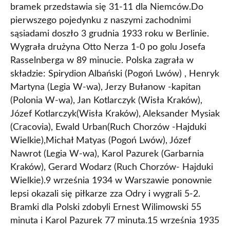
bramek przedstawia się 31-11 dla Niemców.Do
pierwszego pojedynku z naszymi zachodnimi
sąsiadami doszło 3 grudnia 1933 roku w Berlinie.
Wygrała drużyna Otto Nerza 1-0 po golu Josefa
Rasselnberga w 89 minucie. Polska zagrała w
składzie: Spirydion Albański (Pogoń Lwów) , Henryk
Martyna (Legia W-wa), Jerzy Bułanow -kapitan
(Polonia W-wa), Jan Kotlarczyk (Wisła Kraków),
Józef Kotlarczyk(Wisła Kraków), Aleksander Mysiak
(Cracovia), Ewald Urban(Ruch Chorzów -Hajduki
Wielkie),Michał Matyas (Pogoń Lwów), Józef
Nawrot (Legia W-wa), Karol Pazurek (Garbarnia
Kraków), Gerard Wodarz (Ruch Chorzów- Hajduki
Wielkie).9 września 1934 w Warszawie ponownie
lepsi okazali się piłkarze zza Odry i wygrali 5-2.
Bramki dla Polski zdobyli Ernest Wilimowski 55
minuta i Karol Pazurek 77 minuta.15 września 1935