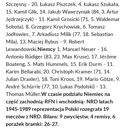
Szczęsny - 20. Łukasz Piszczek, 4. Łukasz Szukała,
15. Kamil Glik, 14. Jakub Wawrzyniak (84, 3. Artur
Jędrzejczyk) - 11. Kamil Grosicki (71, 5. Waldemar
Sobota), 8. Grzegorz Krychowiak, 6. Tomasz
Jodłowiec, 7. Arkadiusz Milik (77, 18. Sebastian
Mila), 13. Maciej Rybus - 9. Robert
Lewandowski.
Niemcy
1. Manuel Neuer - 16.
Antonio Rüdiger (83, 23. Max Kruse), 17. Jérôme
Boateng, 5. Mats Hummels, 15. Erik Durm - 11.
Karim Bellarabi, 20. Christoph Kramer (71, 14.
Julian Draxler), 18. Toni Kroos, 19. Mario Götze, 9.
André Schürrle (77, 10. Lukas Podolski) - 13.
Thomas Müller.
W czasie podziału Niemiec na
część zachodnią-RFN i wschodnią- NRD latach
1945-1989 reprezentacja Polski rozegrała 19
meczów z NRD. Bilans: 9 zwycięstw, 4 remisy, 6
porażek bramki: 26-27.