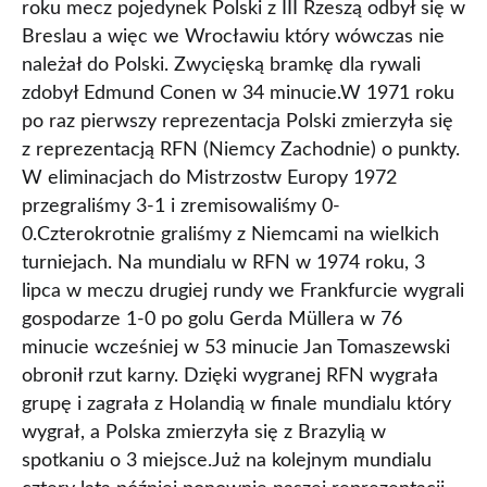
roku mecz pojedynek Polski z III Rzeszą odbył się w
Breslau a więc we Wrocławiu który wówczas nie
należał do Polski. Zwycięską bramkę dla rywali
zdobył Edmund Conen w 34 minucie.W 1971 roku
po raz pierwszy reprezentacja Polski zmierzyła się
z reprezentacją RFN (Niemcy Zachodnie) o punkty.
W eliminacjach do Mistrzostw Europy 1972
przegraliśmy 3-1 i zremisowaliśmy 0-
0.Czterokrotnie graliśmy z Niemcami na wielkich
turniejach. Na mundialu w RFN w 1974 roku, 3
lipca w meczu drugiej rundy we Frankfurcie wygrali
gospodarze 1-0 po golu Gerda Müllera w 76
minucie wcześniej w 53 minucie Jan Tomaszewski
obronił rzut karny. Dzięki wygranej RFN wygrała
grupę i zagrała z Holandią w finale mundialu który
wygrał, a Polska zmierzyła się z Brazylią w
spotkaniu o 3 miejsce.Już na kolejnym mundialu