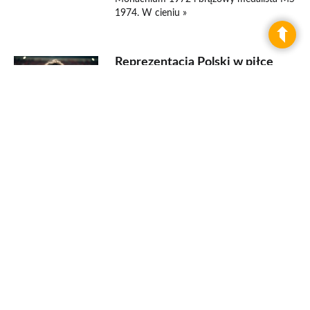
1974. W cieniu »
Reprezentacja Polski w piłce
nożnej — historia, sukcesy i
legendy kadry od 1921 roku
Reprezentacja Polski w piłce nożnej
rozgrywa mecze od 18 grudnia 1921 roku
i w ponad stu latach historii zdobyła złoty
medal olimpijski oraz dwa brązowe medale
mistrzostw świata. Kronika Futbolu »
Polska 2:1 Węgry — finał
olimpiady 1972: jak Deyna
zdobył złoto dla Orłów
Górskiego w Monachium
10 września 1972 roku na Olympiastadion