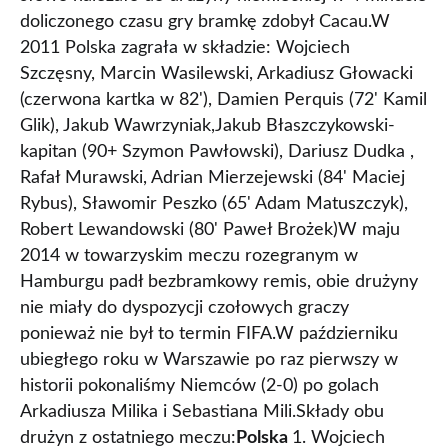
doliczonego czasu gry bramkę zdobył Cacau.W
2011 Polska zagrała w składzie: Wojciech
Szczęsny, Marcin Wasilewski, Arkadiusz Głowacki
(czerwona kartka w 82'), Damien Perquis (72' Kamil
Glik), Jakub Wawrzyniak,Jakub Błaszczykowski-
kapitan (90+ Szymon Pawłowski), Dariusz Dudka ,
Rafał Murawski, Adrian Mierzejewski (84' Maciej
Rybus), Sławomir Peszko (65' Adam Matuszczyk),
Robert Lewandowski (80' Paweł Brożek)W maju
2014 w towarzyskim meczu rozegranym w
Hamburgu padł bezbramkowy remis, obie drużyny
nie miały do dyspozycji czołowych graczy
ponieważ nie był to termin FIFA.W październiku
ubiegłego roku w Warszawie po raz pierwszy w
historii pokonaliśmy Niemców (2-0) po golach
Arkadiusza Milika i Sebastiana Mili.Składy obu
drużyn z ostatniego meczu:
Polska
1. Wojciech