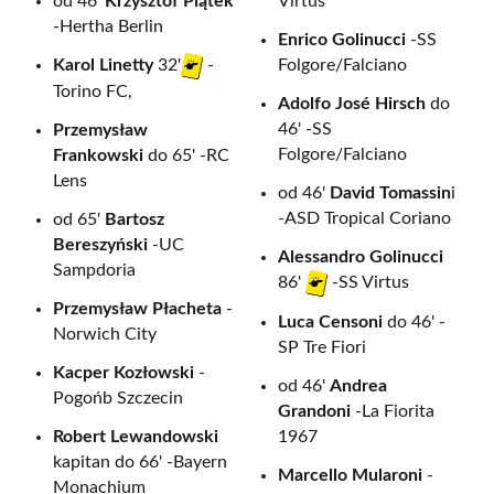
od 46'
Krzysztof Piątek
Virtus
-Hertha Berlin
Enrico Golinucci
-SS
Folgore/Falciano
Karol Linetty
32'
-
Torino FC,
Adolfo José Hirsch
do
46' -SS
Przemysław
Folgore/Falciano
Frankowski
do 65' -RC
Lens
od 46'
David Tomassin
i
-ASD Tropical Coriano
od 65'
Bartosz
Bereszyński
-UC
Alessandro Golinucci
Sampdoria
86'
-SS Virtus
Przemysław Płacheta
-
Luca Censoni
do 46' -
Norwich City
SP Tre Fiori
Kacper Kozłowski
-
od 46'
Andrea
Pogońb Szczecin
Grandoni
-La Fiorita
Robert Lewandowski
1967
kapitan do 66' -Bayern
Marcello Mularoni
-
Monachium