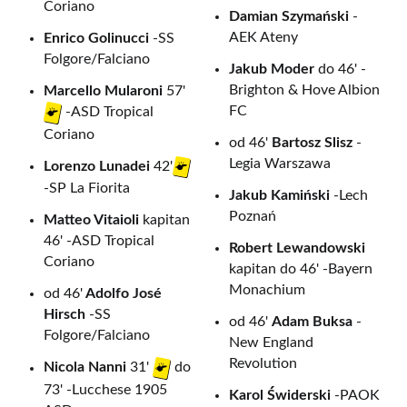
Coriano
Damian Szymański
-
AEK Ateny
Enrico Golinucci
-SS
Folgore/Falciano
Jakub Moder
do 46' -
Brighton & Hove Albion
Marcello Mularoni
57'
FC
-ASD Tropical
Coriano
od 46'
Bartosz Slisz
-
Legia Warszawa
Lorenzo Lunadei
42'
-SP La Fiorita
Jakub Kamiński
-Lech
Poznań
Matteo Vitaioli
kapitan
46' -ASD Tropical
Robert Lewandowski
Coriano
kapitan do 46' -Bayern
Monachium
od 46'
Adolfo José
Hirsch
-SS
od 46'
Adam Buksa
-
Folgore/Falciano
New England
Revolution
Nicola Nanni
31'
do
73' -Lucchese 1905
Karol Świderski
-PAOK