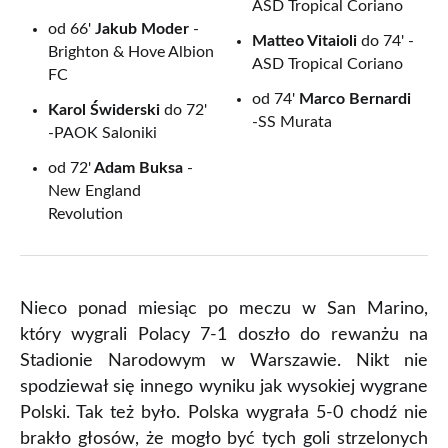
ASD Tropical Coriano
od 66'
Jakub Moder
-
Matteo Vitaioli
do 74' -
Brighton & Hove Albion
ASD Tropical Coriano
FC
od 74'
Marco Bernardi
Karol Świderski
do 72'
-SS Murata
-PAOK Saloniki
od 72'
Adam Buksa
-
New England
Revolution
Nieco ponad miesiąc po meczu w San Marino,
który wygrali Polacy 7-1 doszło do rewanżu na
Stadionie Narodowym w Warszawie. Nikt nie
spodziewał się innego wyniku jak wysokiej wygrane
Polski. Tak też było. Polska wygrała 5-0 chodź nie
brakło głosów, że mogło być tych goli strzelonych