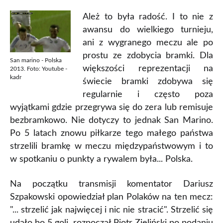
Ależ to była radość. I to nie z
awansu do wielkiego turnieju,
ani z wygranego meczu ale po
prostu ze zdobycia bramki. Dla
San marino - Polska
większości reprezentacji na
2013. Foto: Youtube -
kadr
świecie bramki zdobywa się
regularnie i często poza
wyjątkami gdzie przegrywa się do zera lub remisuje
bezbramkowo. Nie dotyczy to jednak San Marino.
Po 5 latach znowu piłkarze tego małego państwa
strzelili bramkę w meczu międzypaństwowym i to
w spotkaniu o punkty a rywalem była... Polska.
Na początku transmisji komentator Dariusz
Szpakowski opowiedział plan Polaków na ten mecz:
"... strzelić jak najwięcej i nic nie stracić". Strzelić się
udało bo 5 goli, rozpoczął Piotr Zieliński po podaniu