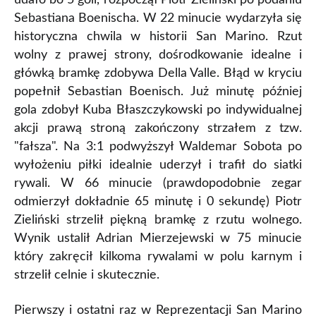
Sebastiana Boenischa. W 22 minucie wydarzyła się
historyczna chwila w historii San Marino. Rzut
wolny z prawej strony, dośrodkowanie idealne i
główką bramkę zdobywa Della Valle. Błąd w kryciu
popełnił Sebastian Boenisch. Już minutę później
gola zdobył Kuba Błaszczykowski po indywidualnej
akcji prawą stroną zakończony strzałem z tzw.
"fałsza". Na 3:1 podwyższył Waldemar Sobota po
wyłożeniu piłki idealnie uderzył i trafił do siatki
rywali. W 66 minucie (prawdopodobnie zegar
odmierzył dokładnie 65 minutę i 0 sekundę) Piotr
Zieliński strzelił piękną bramkę z rzutu wolnego.
Wynik ustalił Adrian Mierzejewski w 75 minucie
który zakręcił kilkoma rywalami w polu karnym i
strzelił celnie i skutecznie.
Pierwszy i ostatni raz w Reprezentacji San Marino