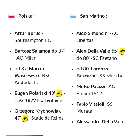
Polska:
San Marino :
Artur Boruc
-
Aldo Simoncini
-AC
Southampton FC
Libertas
Bartosz Salamon
do 87'
Alex Della Valle
55'
-AC Milan
do 80' -SC Faetano
od 87'
Marcin
od 80'
Lorenzo
Wasilewski
-RSC
Buscarini
-SS Murata
Anderlecht
Mirko Palazzi
-AC
Eugen Polański
43'
-
Rimini 1912
TSG 1899 Hoffenheim
Fabio Vitaioli
-SS
Grzegorz Krychowiak
Murata
47'
-Stade de Reims
Alessandro Della Valle
21'
-SS
Jakub Wawrzyniak
-