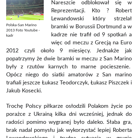
Legia Warszawa
Folgore/Falciano
Nareszcie odblokował się w
Reprezentacji. Kto ? Robert
Kamil Glik
do 46' -
Gianluca Bollini
do 57' -
Torino FC
SP La Fiorita
Lewandowski który strzelał
Polska-San Marino
bramki w Borussii Dortmund a w
od 46'
Jakub Kosecki
-
od 57'
Simone
2013 Foto Youtube -
kadrze nie trafił od 9 spotkań a
kadr
Legia Warszawa
Bacciocchi
-SS San
więc od meczu z Grecją na Euro
Giovanni
Adrian Mierzejewski
-
2012 czyli około 9 miesięcy. Jednakże jak
Trabzonspor
Matteo Vitaioli
-FC
popatrzymy że dwie bramki w meczu z San Marino
Fiorentino
Kamil Grosicki
-
były z rzutów karnych to marne pocieszenie.
Sivasspor
Fabio Bollini
68'
-SP
Opócz niego do siatki amatorów z San marino
La Fiorita
trafiali jeszcze Łukasz Teodorczyk, Łukasz Piszczek i
Arkadiusz Milik
do 54'
59' -Bayer 04
Matteo Coppini
-PolD
Jakub Kosecki.
Leverkusen
Campitello
Trochę Polscy piłkarze osłodzili Polakom życie po
od 59'
Łukasz
Andy Selva
kapitan do
porażce z Ukrainą kilka dni wcześniej, jednak do
Teodorczyk
-Lech
51' -SP La Fiorita
radości pomimo wygranej było daleko. Słaba gra,
Poznań
od 51'
Danilo Ezequiel
brak nadal pomysłu jak wykorzystać lepiej Roberta
Łukasz Piszczek
-
Rinaldi
-SP La Fiorita