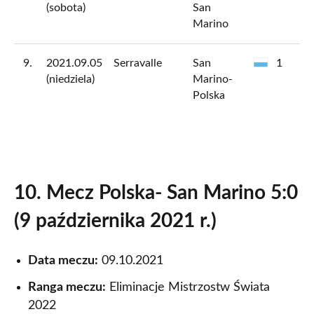
(sobota)
San
Marino
9.
2021.09.05
Serravalle
San
1
(niedziela)
Marino-
Polska
8.
2013.09.10
Serravalle
San
1
(czwartek)
Marino
- Polska
10. Mecz Polska- San Marino 5:0
7.
2013.03.26
Warszawa
Polska -
5
(9 października 2021 r.)
(czwartek)
San
Marino
Data meczu:
09.10.2021
6.
2009.04.01
Kielce
Polska -
10
Ranga meczu:
Eliminacje Mistrzostw Świata
(środa)
San
2022
Marino