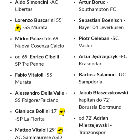
Aldo Simoncini
-AC
Artur Boruc
-
Libertas
Southampton FC
Lorenzo Buscarini
55'
Sebastian Boenisch
-
Bayer 04 Leverkusen
-SS Murata
Piotr Celeban
-SC
Mirko Palazzi
do 69' -
Vaslui
Nuova Cosenza Calcio
Artur Jędrzejczyk
-FC
od 69'
Enrico Cibelli
-
Krasnodar
SP Tre Penne
Bartosz Salamon
-UC
Fabio Vitaioli
-SS
Sampdoria
Murata
Jakub Błaszczykowski
Alessandro Della Valle
-
kapitan do 72' -
SS Folgore/Falciano
Borussia Dortmund
Gianluca Bollini
17'
od 72'
Adrian
-SP La Fiorita
Mierzejewski
-
Matteo Vitaioli
29'
-
Trabzonspor
AC Sammaurese ASD