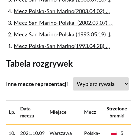
Mecz San Marino-Polska (2008.09.10) ↓
Mecz Polska-San Marino(2003.04.02) ↓
Mecz San Marino-Polska (2002.09.07) ↓
Mecz San Marino-Polska (1993.05.19) ↓
Mecz Polska-San Marino(1993.04.28) ↓
​Tabela rozgrywek
Inne mecze reprezentacji
Data
Strzelone
St
Lp.
Miejsce
Mecz
meczu
bramki
10.
2021.10.09
Warszawa
Polska-
5