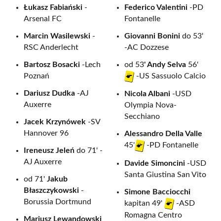
Łukasz Fabiański
-
Federico Valentini
-PD
Arsenal FC
Fontanelle
Marcin Wasilewski
-
Giovanni Bonini
do 53'
RSC Anderlecht
-AC Dozzese
Bartosz Bosacki
-Lech
od 53
' Andy Selva
56'
Poznań
-US Sassuolo Calcio
Dariusz Dudka
-AJ
Nicola Albani
-USD
Auxerre
Olympia Nova-
Secchiano
Jacek Krzynówek
-SV
Hannover 96
Alessandro Della Valle
45'
-PD Fontanelle
Ireneusz Jeleń
do 71' -
AJ Auxerre
Davide Simoncini
-USD
Santa Giustina San Vito
od 71'
Jakub
Błaszczykowski
-
Simone Bacciocchi
Borussia Dortmund
kapitan 49'
-ASD
Romagna Centro
Mariusz Lewandowski