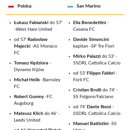
1.
1993.04.28
Łódź
Polska -
1
Polska:
San Marino:
(środa)
San
Marino
Łukasz Fabiański
do 57'
Elia Benedettini
-
-West Ham United
Cesena FC
od 57'
Radosław
Davide Simoncini
Majecki
-AS Monaco
kapitan -SP Tre Fiori
FC
Mirko Palazzi
do 53' -
Tomasz Kędziora
-
SSDRL Cattolica Calcio
Dynamo Kijów
od 53'
Filippo Fabbri
-
Michał Helik
-Barnsley
Forli FC
FC
Cristian Brolli
do 74' -
Robert Gumny
-FC
SS Folgore/Falciano
Augsburg
od 74'
Dante Rossi
-
Mateusz Klich
do 46' -
SSDRL Cattolica Calcio
Leeds United
Manuel Battistini
-SS