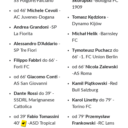
SS Folgore/Falciano
Skorupski
-Bologna FC
1909
od 46'
Michele Cevoli
-
AC Juvenes-Dogana
Tomasz Kędziora
-
Dynamo Kijów
Andrea Grandoni
-SP
La Fiorita
Michał Helik
-Barnsley
FC
Alessandro D'Addario
-
SP Tre Fiori
Tymoteusz Puchacz
do
66' -1. FC Union Berlin
Filippo Fabbri
do 66' -
Forli FC
od 66'
Nicola Zalewski
-AS Roma
od 66'
Giacomo Conti
-
AS San Giovanni
Kamil Piątkowski
-Red
Bull Salzburg
Dante Rossi
do 39' -
SSDRL Marignanese
Karol Linetty
do 79' -
Cattolica
Torino FC
od 39'
Fabio Tomassini
od 79'
Przemysław
Frankowski
-RC Lens
40'
-ASD Tropical