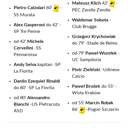
Mateusz Klich
42'
-
Pietro Calzolari
60'
-
PEC Zwolle Zwolle
SS Murata
Waldemar Sobota
-
Alex Gasperoni
do 42' -
Club Brugge
SP Tre Penne
Grzegorz Krychowiak
od 42'
Michele
do 79' -Stade de Reims
Cervellini
-SS
od 79'
Paweł Wszołek
-
Pennarossa
UC Sampdoria
Andy Selva
kapitan -SP
Piotr Zieliński
-Udinese
La Fiorita
Calcio
Danilo Ezequiel Rinaldi
Paweł Brożek
do 55' -
do 80' -SP La Fiorita
Wisła Kraków
od 80'
Alessandro
od 55'
Marcin Robak
Bianchi
-US Pietracuta
86'
-Pogoń Szczecin
ASD