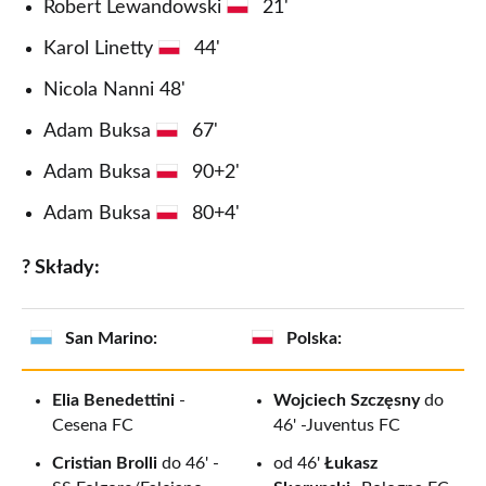
Robert Lewandowski
21'
Karol Linetty
44'
Nicola Nanni 48'
Adam Buksa
67'
Adam Buksa
90+2'
Adam Buksa
80+4'
? Składy:
San Marino:
Polska:
Elia Benedettini
-
Wojciech Szczęsny
do
Cesena FC
46' -Juventus FC
Cristian Brolli
do 46' -
od 46'
Łukasz