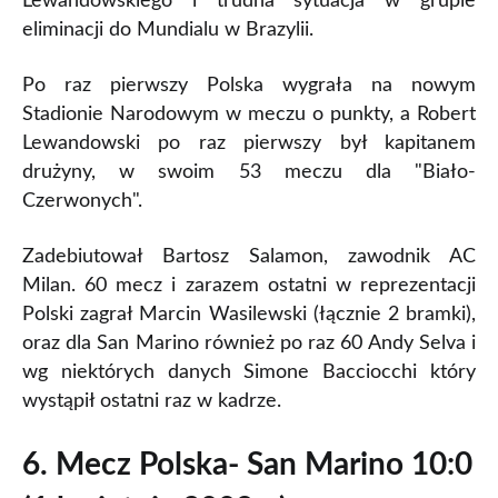
Lewandowskiego i trudna sytuacja w grupie
Borussia Dortmund
Alex Gasperoni
85'
-
eliminacji do Mundialu w Brazylii.
Robert Lewandowski
SP Tre Penne
kapitan -Borussia
Po raz pierwszy Polska wygrała na nowym
Dortmund
Stadionie Narodowym w meczu o punkty, a Robert
Lewandowski po raz pierwszy był kapitanem
drużyny, w swoim 53 meczu dla "Biało-
Czerwonych".
Zadebiutował Bartosz Salamon, zawodnik AC
Milan. 60 mecz i zarazem ostatni w reprezentacji
Polski zagrał Marcin Wasilewski (łącznie 2 bramki),
oraz dla San Marino również po raz 60 Andy Selva i
wg niektórych danych Simone Bacciocchi który
wystąpił ostatni raz w kadrze.
6. Mecz Polska- San Marino 10:0