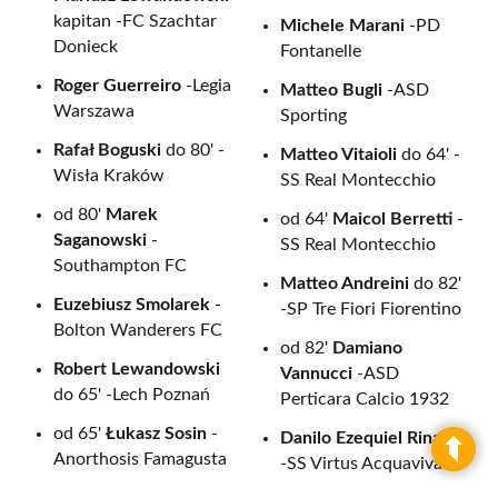
kapitan -FC Szachtar
Michele Marani
-PD
Donieck
Fontanelle
Roger Guerreiro
-Legia
Matteo Bugli
-ASD
Warszawa
Sporting
Rafał Boguski
do 80' -
Matteo Vitaioli
do 64' -
Wisła Kraków
SS Real Montecchio
od 80'
Marek
od 64'
Maicol Berretti
-
Saganowski
-
SS Real Montecchio
Southampton FC
Matteo Andreini
do 82'
Euzebiusz Smolarek
-
-SP Tre Fiori Fiorentino
Bolton Wanderers FC
od 82'
Damiano
Robert Lewandowski
Vannucci
-ASD
do 65' -Lech Poznań
Perticara Calcio 1932
od 65'
Łukasz Sosin
-
Danilo Ezequiel Rinaldi
Anorthosis Famagusta
-SS Virtus Acquaviva