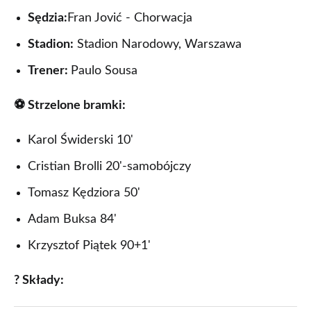
Sędzia:
Fran Jović - Chorwacja
5.
2008.09.10
Serravalle
San
0
Stadion:
Stadion Narodowy, Warszawa
(środa)
Marino-
Polska
Trener:
Paulo Sousa
⚽ Strzelone bramki:
4.
2003.04.02
Ostrowiec
Polska-
5
(środa)
Świętokrzyski
San
Marino
Karol Świderski 10'
Cristian Brolli 20'-samobójczy
3.
2002.09.07
Serravalle
San
0
Tomasz Kędziora 50'
(sobota)
Marino-
Polska
Adam Buksa 84'
Krzysztof Piątek 90+1'
2.
1993.05.19
Serravalle
San
0
(środa)
Marino-
Polska
? Składy: