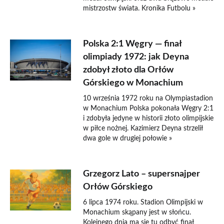
mistrzostw świata. Kronika Futbolu »
Polska 2:1 Węgry — finał
olimpiady 1972: jak Deyna
zdobył złoto dla Orłów
Górskiego w Monachium
10 września 1972 roku na Olympiastadion
w Monachium Polska pokonała Węgry 2:1
i zdobyła jedyne w historii złoto olimpijskie
w piłce nożnej. Kazimierz Deyna strzelił
dwa gole w drugiej połowie »
Grzegorz Lato – supersnajper
Orłów Górskiego
6 lipca 1974 roku. Stadion Olimpijski w
Monachium skąpany jest w słońcu.
Kolejnego dnia ma się tu odbyć finał