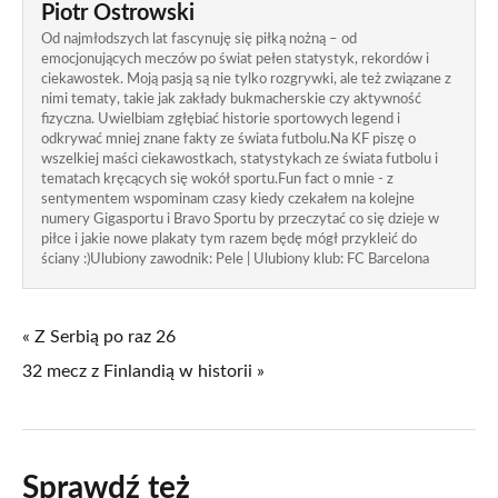
Piotr Ostrowski
Od najmłodszych lat fascynuję się piłką nożną – od
emocjonujących meczów po świat pełen statystyk, rekordów i
ciekawostek. Moją pasją są nie tylko rozgrywki, ale też związane z
nimi tematy, takie jak zakłady bukmacherskie czy aktywność
fizyczna. Uwielbiam zgłębiać historie sportowych legend i
odkrywać mniej znane fakty ze świata futbolu.Na KF piszę o
wszelkiej maści ciekawostkach, statystykach ze świata futbolu i
tematach kręcących się wokół sportu.Fun fact o mnie - z
sentymentem wspominam czasy kiedy czekałem na kolejne
numery Gigasportu i Bravo Sportu by przeczytać co się dzieje w
piłce i jakie nowe plakaty tym razem będę mógł przykleić do
ściany :)Ulubiony zawodnik: Pele | Ulubiony klub: FC Barcelona
« Z Serbią po raz 26
32 mecz z Finlandią w historii »
Sprawdź też