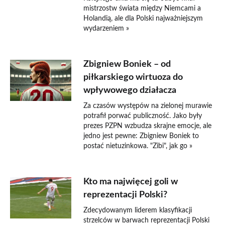
mistrzostw świata między Niemcami a
Holandią, ale dla Polski najważniejszym
wydarzeniem »
Zbigniew Boniek – od
piłkarskiego wirtuoza do
wpływowego działacza
Za czasów występów na zielonej murawie
potrafił porwać publiczność. Jako były
prezes PZPN wzbudza skrajne emocje, ale
jedno jest pewne: Zbigniew Boniek to
postać nietuzinkowa. "Zibi", jak go »
Kto ma najwięcej goli w
reprezentacji Polski?
Zdecydowanym liderem klasyfikacji
strzelców w barwach reprezentacji Polski