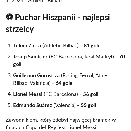
2024 - Athletic Bilbao
⚽ Puchar Hiszpanii - najlepsi
strzelcy
Telmo Zarra
(Athletic Bilbao) -
81 goli
Josep Samitier
(FC Barcelona, Real Madryt) -
70
goli
Guillermo Gorostiza
(Racing Ferrol, Athletic
Bilbao, Valencia) -
64 gole
Lionel Messi
(FC Barcelona) -
56 goli
Edmundo Suárez
(Valencia) -
55 goli
Zawodnikiem, który zdobył najwięcej bramek w
finałach Copa del Rey jest
Lionel Messi
.