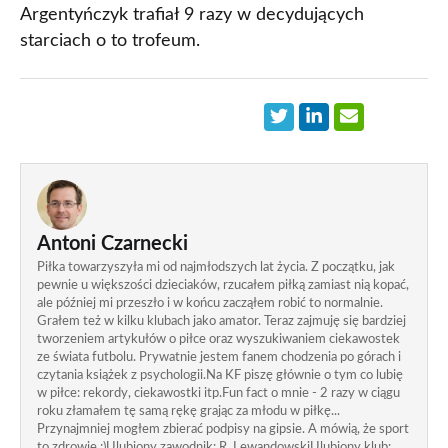
Argentyńczyk trafiał 9 razy w decydujących
starciach o to trofeum.
Antoni Czarnecki
Piłka towarzyszyła mi od najmłodszych lat życia. Z początku, jak
pewnie u większości dzieciaków, rzucałem piłką zamiast nią kopać,
ale później mi przeszło i w końcu zacząłem robić to normalnie.
Grałem też w kilku klubach jako amator. Teraz zajmuję się bardziej
tworzeniem artykułów o piłce oraz wyszukiwaniem ciekawostek
ze świata futbolu. Prywatnie jestem fanem chodzenia po górach i
czytania książek z psychologii.Na KF piszę głównie o tym co lubię
w piłce: rekordy, ciekawostki itp.Fun fact o mnie - 2 razy w ciągu
roku złamałem tę samą rękę grając za młodu w piłkę...
Przynajmniej mogłem zbierać podpisy na gipsie. A mówią, że sport
to zdrowie ;)Ulubiony zawodnik: R. LewandowskiUlubiony klub: