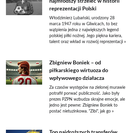
najmłodszy strzelec w historii
reprezentacji Polski
Włodzimierz Lubański, urodzony 28
marca 1947 roku w Gliwicach, to bez
wątpienia jedna z największych legend
polskiej piłki nożnej. Jego piękna kariera,
talent oraz wkład w rozwój reprezentacji »
Zbigniew Boniek – od
piłkarskiego wirtuoza do
wpływowego działacza
Za czasów występów na zielonej murawie
potrafił porwać publiczność. Jako były
prezes PZPN wzbudza skrajne emocje, ale
jedno jest pewne: Zbigniew Boniek to
postać nietuzinkowa. "Zibi", jak go »
Top najdroższych transferów