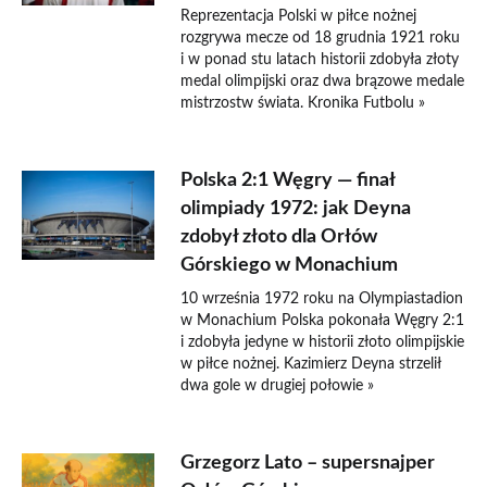
Reprezentacja Polski w piłce nożnej
rozgrywa mecze od 18 grudnia 1921 roku
i w ponad stu latach historii zdobyła złoty
medal olimpijski oraz dwa brązowe medale
mistrzostw świata. Kronika Futbolu »
Polska 2:1 Węgry — finał
olimpiady 1972: jak Deyna
zdobył złoto dla Orłów
Górskiego w Monachium
10 września 1972 roku na Olympiastadion
w Monachium Polska pokonała Węgry 2:1
i zdobyła jedyne w historii złoto olimpijskie
w piłce nożnej. Kazimierz Deyna strzelił
dwa gole w drugiej połowie »
Grzegorz Lato – supersnajper