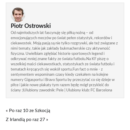
Piotr Ostrowski
Od najmłodszych lat fascynuję się piłką nożną – od
emocjonujących meczów po świat pełen statystyk, rekordów i
ciekawostek. Moją pasją są nie tylko rozgrywki, ale też związane z
nimi tematy, takie jak zakłady bukmacherskie czy aktywność
fizyczna. Uwielbiam zgłębiać historie sportowych legend i
odkrywać mniej znane fakty ze świata futbolu.Na KF piszę o
wszelkiej maści ciekawostkach, statystykach ze świata futbolu i
tematach kręcących się wokół sportu.Fun fact o mnie - z
sentymentem wspominam czasy kiedy czekałem na kolejne
numery Gigasportu i Bravo Sportu by przeczytać co się dzieje w
piłce i jakie nowe plakaty tym razem będę mógł przykleić do
ściany :)Ulubiony zawodnik: Pele | Ulubiony klub: FC Barcelona
« Po raz 10 ze Szkocją
Z Irlandią po raz 27 »