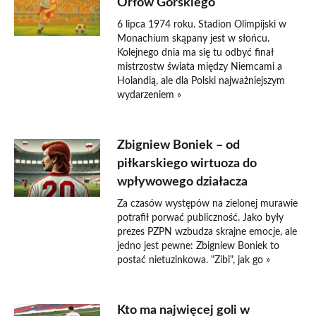
Orłów Górskiego
6 lipca 1974 roku. Stadion Olimpijski w
Monachium skąpany jest w słońcu.
Kolejnego dnia ma się tu odbyć finał
mistrzostw świata między Niemcami a
Holandią, ale dla Polski najważniejszym
wydarzeniem »
Zbigniew Boniek – od
piłkarskiego wirtuoza do
wpływowego działacza
Za czasów występów na zielonej murawie
potrafił porwać publiczność. Jako były
prezes PZPN wzbudza skrajne emocje, ale
jedno jest pewne: Zbigniew Boniek to
postać nietuzinkowa. "Zibi", jak go »
Kto ma najwięcej goli w