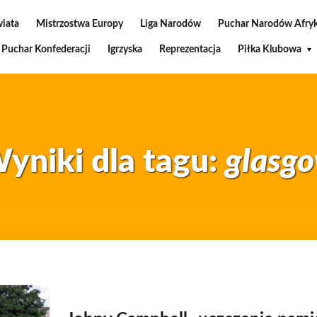
wiata
Mistrzostwa Europy
Liga Narodów
Puchar Narodów Afryk
Puchar Konfederacji
Igrzyska
Reprezentacja
Piłka Klubowa
yniki dla tagu:
glasg
20 sierpnia 2015