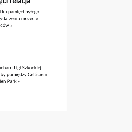
ci relacja
i ku pamięci byłego
wydarzeniu możecie
iców »
charu Ligi Szkockiej
rby pomiędzy Celticiem
den Park »