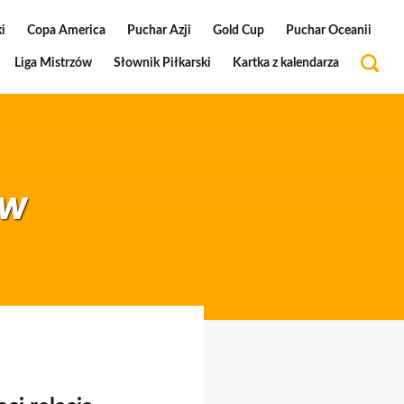
i
Copa America
Puchar Azji
Gold Cup
Puchar Oceanii
Liga Mistrzów
Słownik Piłkarski
Kartka z kalendarza
ow