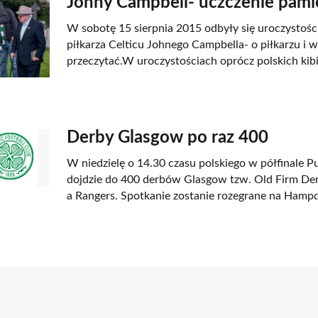
Johny Campbell- uczczenie pamię
W sobotę 15 sierpnia 2015 odbyły się uroczystośc
piłkarza Celticu Johnego Campbella- o piłkarzu i 
przeczytać.W uroczystościach oprócz polskich kib
30 stycznia 2015
Derby Glasgow po raz 400
W niedzielę o 14.30 czasu polskiego w półfinale Pu
dojdzie do 400 derbów Glasgow tzw. Old Firm De
a Rangers. Spotkanie zostanie rozegrane na Hamp