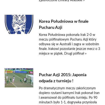
Zjednoczone Emiraty Arabskie »
26 stycznia 2015
Korea Południowa w finale
Pucharu Azji
Korea Południowa pokonała Irak 2-0 w
meczu półfinałowym Pucharu Azji który
odbywa się w Australii i zagra w sobotnim
finale. Irakowi pozostanie jeszcze mecz o 3
miejsce w piątek. Drugi półfinał »
23 stycznia 2015
Puchar Azji 2015: Japonia
odpada z turnieju !
Po dramatycznym meczu zakończonym
dopiero rzutami karnymi Irak pokonał Iran
i awansował do półfinału turnieju. Po 90
minutach było 1-1, dogrywka przyniosła