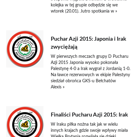
kolejka w tej grupie odbędzie się we
wtorek (20.01). Jutro spotkania w »
12 stycznia 2015
Puchar Azji 2015: Japonia i Irak
zwyciężają
W pierwszych meczach grupy D Pucharu
Azji 2015 Japonia wysoko pokonała
Palestynę 4-0 a Irak wygrał z Jordanią 1-0.
Na ławce rezerwowych w ekipie Palestyny
siedział obrońca GKS-u Bełchatów
Alexis »
3 stycznia 2015
Finaliści Pucharu Azji 2015: Irak
W Iraku piłka nożna tak jak w wielu
innych krajach gdzie swoje wpływy miała
Wielka Brytania rozwijała się dzięki