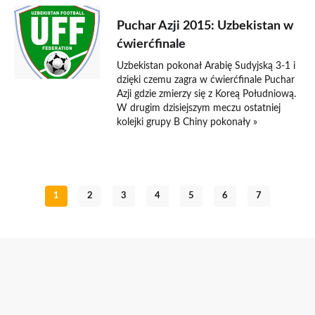
18 stycznia 2015
Puchar Azji 2015: Uzbekistan w
ćwierćfinale
Uzbekistan pokonał Arabię Sudyjską 3-1 i
dzięki czemu zagra w ćwierćfinale Puchar
Azji gdzie zmierzy się z Koreą Południową.
W drugim dzisiejszym meczu ostatniej
kolejki grupy B Chiny pokonały »
1
2
3
4
5
6
7