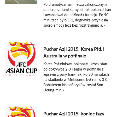
Po dramatycznym meczu zakończonym
dopiero rzutami karnymi Irak pokonał Iran
i awansował do półfinału turnieju. Po 90
minutach było 1-1, dogrywka przyniosła
sporo emocji lecz bez rozstrzygnięcia, »
22 stycznia 2015
Puchar Azji 2015: Korea Płd. i
Australia w półfinale
Korea Południowa pokonała Uzbekistan
po dogrywce 2-0 i zagra w półfinale z
lepszym z pary Iran-Irak. Po 90 minutach
na stadionie w Melbourne był remis 0-0.
Bohaterem Koreańczyków został Son
Heung-min »
20 stycznia 2015
Puchar Azji 2015: koniec fazy