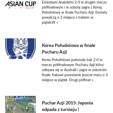
Emiratami Arabskimi 2-0 w drugim meczu
półfinałowym i w sobotę zagra z Koreą
Południową w finale Pucharu Azji. Emiraty
powalczą o 3 miejsce z Irakiem w
piątek.W »
26 stycznia 2015
Korea Południowa w finale
Pucharu Azji
Korea Południowa pokonała Irak 2-0 w
meczu półfinałowym Pucharu Azji który
odbywa się w Australii i zagra w sobotnim
finale. Irakowi pozostanie jeszcze mecz o 3
miejsce w piątek. Drugi półfinał »
23 stycznia 2015
Puchar Azji 2015: Japonia
odpada z turnieju !