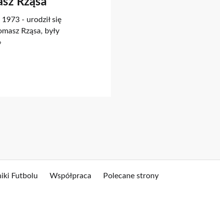
asz Rząsa
1973 - urodził się
omasz Rząsa, były
»
iki Futbolu
Współpraca
Polecane strony