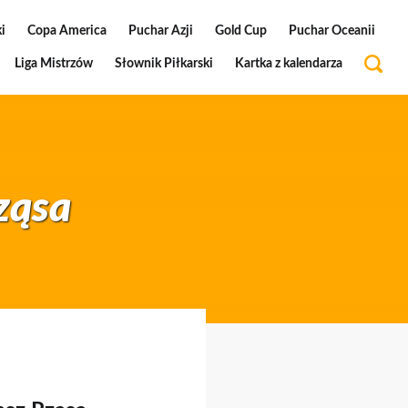
i
Copa America
Puchar Azji
Gold Cup
Puchar Oceanii
Liga Mistrzów
Słownik Piłkarski
Kartka z kalendarza
ząsa