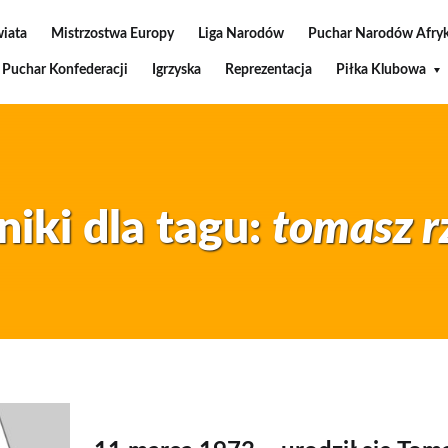
wiata
Mistrzostwa Europy
Liga Narodów
Puchar Narodów Afryk
Puchar Konfederacji
Igrzyska
Reprezentacja
Piłka Klubowa
iki dla tagu:
tomasz r
11 marca 2020