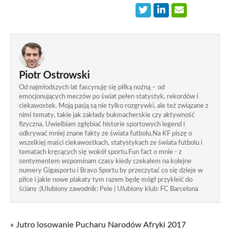
Piotr Ostrowski
Od najmłodszych lat fascynuję się piłką nożną – od
emocjonujących meczów po świat pełen statystyk, rekordów i
ciekawostek. Moją pasją są nie tylko rozgrywki, ale też związane z
nimi tematy, takie jak zakłady bukmacherskie czy aktywność
fizyczna. Uwielbiam zgłębiać historie sportowych legend i
odkrywać mniej znane fakty ze świata futbolu.Na KF piszę o
wszelkiej maści ciekawostkach, statystykach ze świata futbolu i
tematach kręcących się wokół sportu.Fun fact o mnie - z
sentymentem wspominam czasy kiedy czekałem na kolejne
numery Gigasportu i Bravo Sportu by przeczytać co się dzieje w
piłce i jakie nowe plakaty tym razem będę mógł przykleić do
ściany :)Ulubiony zawodnik: Pele | Ulubiony klub: FC Barcelona
« Jutro losowanie Pucharu Narodów Afryki 2017