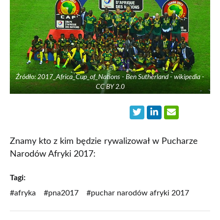
Źródło: 2017_Africa_Cup_of_Nations - Ben Sutherland - wikipedia -
CC BY 2.0
Znamy kto z kim będzie rywalizował w Pucharze
Narodów Afryki 2017:
Tagi:
#afryka
#pna2017
#puchar narodów afryki 2017