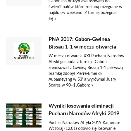
Gabonie.8 drużyn awansowało do
ćwierćfinałów które zostaną rozegrane w
najbliższy weekend. Z turniej pożegnał
się »
PNA 2017: Gabon-Gwinea
Bissau 1-1 w meczu otwarcia
W meczu otwarcia XXI Pucharu Narodów
Afryki gospodarz turnieju Gabon
zremisował z Gwineą Bissau 1-1 pierwszą
bramkę zdobył Pierre-Emerick
Aubameyang w 53' a wyrównał Juary
Soares w 90+1'.Gabon: »
Wyniki losowania eliminacji
Pucharu Narodów Afryki 2019
Puchar Narodów Afryki 2019 Kamerun-
Wczoraj (12.01) odbyło się losowanie