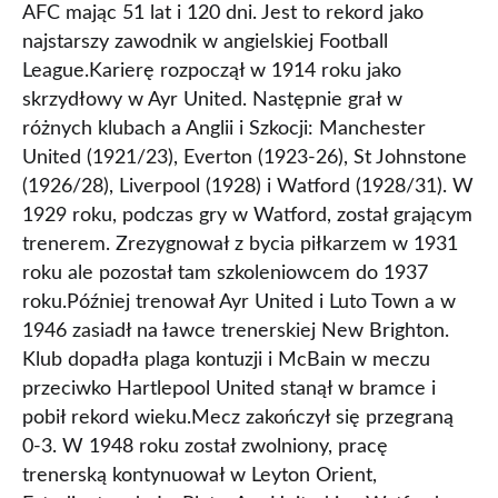
AFC mając 51 lat i 120 dni. Jest to rekord jako
najstarszy zawodnik w angielskiej Football
League.Karierę rozpoczął w 1914 roku jako
skrzydłowy w Ayr United. Następnie grał w
różnych klubach a Anglii i Szkocji: Manchester
United (1921/23), Everton (1923-26), St Johnstone
(1926/28), Liverpool (1928) i Watford (1928/31). W
1929 roku, podczas gry w Watford, został grającym
trenerem. Zrezygnował z bycia piłkarzem w 1931
roku ale pozostał tam szkoleniowcem do 1937
roku.Później trenował Ayr United i Luto Town a w
1946 zasiadł na ławce trenerskiej New Brighton.
Klub dopadła plaga kontuzji i McBain w meczu
przeciwko Hartlepool United stanął w bramce i
pobił rekord wieku.Mecz zakończył się przegraną
0-3. W 1948 roku został zwolniony, pracę
trenerską kontynuował w Leyton Orient,