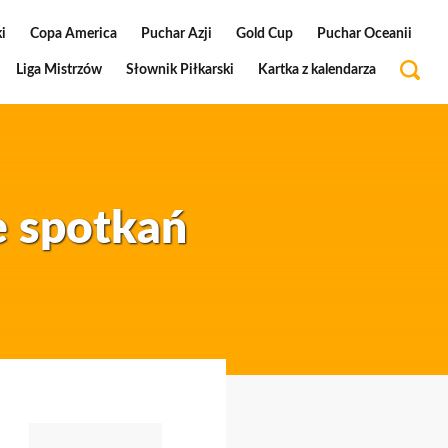
i
Copa America
Puchar Azji
Gold Cup
Puchar Oceanii
Liga Mistrzów
Słownik Piłkarski
Kartka z kalendarza
e spotkań