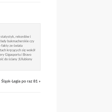
 statystyk, rekordów i
zakłady bukmacherskie czy
 fakty ze świata
atach kręcących się wokół
ry Gigasportu i Bravo
ić do ściany :)Ulubiony
 Śląsk-Legia po raz 81 »