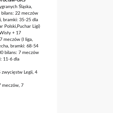
Wrocław-
GKS
wygranych Śląska,
 bilans: 22 meczów
i, bramki: 35-25 dla
r Polski,Puchar Ligi)
Wisły + 17
7 meczów (I liga,
echa, bramki: 68-54
30 bilans: 7 meczów
i: 11-6 dla
5 zwycięstw Legii, 4
 17 meczów, 7