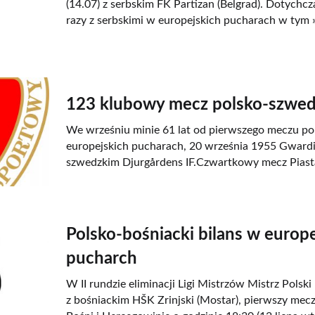
(14.07) z serbskim FK Partizan (Belgrad). Dotychcza
razy z serbskimi w europejskich pucharach w tym 
123 klubowy mecz polsko-szwed
We wrześniu minie 61 lat od pierwszego meczu pol
europejskich pucharach, 20 września 1955 Gward
szwedzkim Djurgårdens IF.Czwartkowy mecz Piasta
Polsko-bośniacki bilans w europ
pucharch
W II rundzie eliminacji Ligi Mistrzów Mistrz Polsk
z bośniackim HŠK Zrinjski (Mostar), pierwszy mec