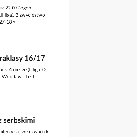
tek 22.07Pogoń
II liga), 2 zwycięstwo
27-18 »
traklasy 16/17
s: 4 mecze (II liga ) 2
sk Wrocław - Lech
 serbskimi
zmierzy się we czwartek