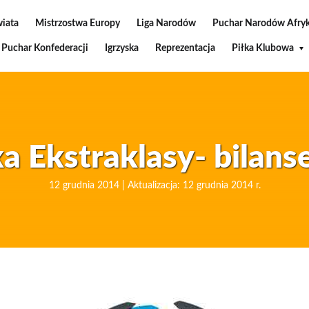
wiata
Mistrzostwa Europy
Liga Narodów
Puchar Narodów Afryk
Puchar Konfederacji
Igrzyska
Reprezentacja
Piłka Klubowa
ka Ekstraklasy- bilans
12 grudnia 2014 | Aktualizacja: 12 grudnia 2014 r.