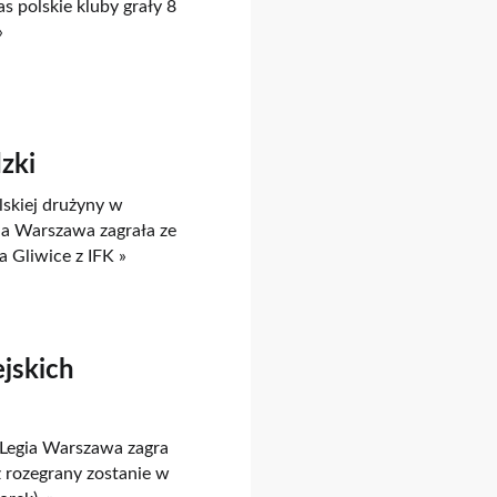
s polskie kluby grały 8
»
zki
skiej drużyny w
ia Warszawa zagrała ze
 Gliwice z IFK »
ejskich
i Legia Warszawa zagra
z rozegrany zostanie w