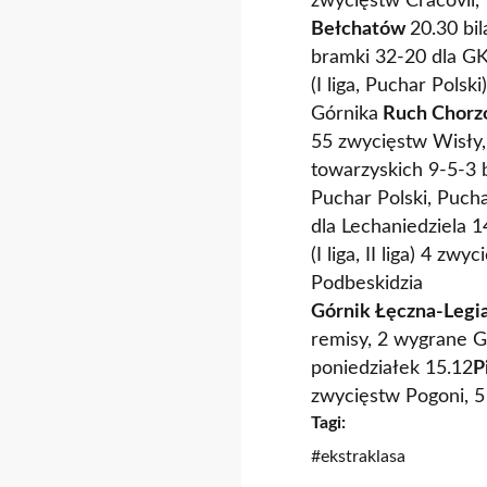
zwycięstw Cracovii,
Bełchatów
20.30 bil
bramki 32-20 dla G
(I liga, Puchar Pols
Górnika
Ruch Chorz
55 zwycięstw Wisły,
towarzyskich 9-5-3 
Puchar Polski, Puch
dla Lechaniedziela 1
(I liga, II liga) 4 z
Podbeskidzia
Górnik Łęczna-
Legi
remisy, 2 wygrane Gó
poniedziałek 15.12
P
zwycięstw Pogoni, 5
Tagi:
#ekstraklasa