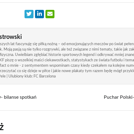
strowski
zych lat fascynuję się piłką nożną – od emocjonujących meczów po świat pełen
. Moją pasją są nie tylko rozgrywki, ale też związane z nimi tematy, takie jak 
izyczna. Uwielbiam zgłębiać historie sportowych legend i odkrywać mniej znane
KF piszę o wszelkiej maści ciekawostkach, statystykach ze świata futbolu i tem
 fact o mnie - z sentymentem wspominam czasy kiedy czekałem na kolejne nume
rzeczytać co się dzieje w piłce i jakie nowe plakaty tym razem będę mógł przykle
ele | Ulubiony klub: FC Barcelona
y- bilanse spotkań
Puchar Polski-
ż