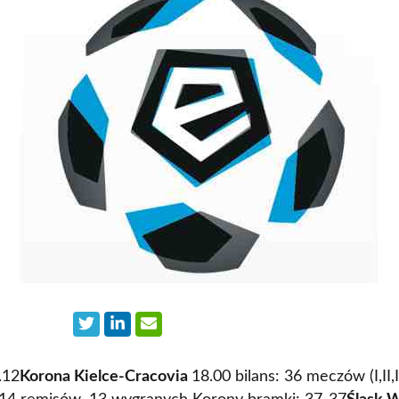
.12
Korona Kielce-
Cracovia
18.00 bilans: 36 meczów (I,II,II