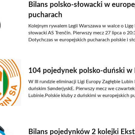
Bilans polsko-słowacki w europe
pucharach
Kolejnym rywalem Legii Warszawa w walce o Ligę
słowacki AS Trenčín. Pierwszy mecz 27 lipca o 20:3
Dotychczas w europejskich pucharach polskie i sł
104 pojedynek polsko-duński w 
W III rundzie eliminacji Ligi Europy Zagłębie Lubin
duńskim SønderjyskE. Pierwszy mecz we czwartek 
Lubinie.Polskie kluby z duńskimi w europejskich p
Bilans pojedynków 2 kolejki Eks