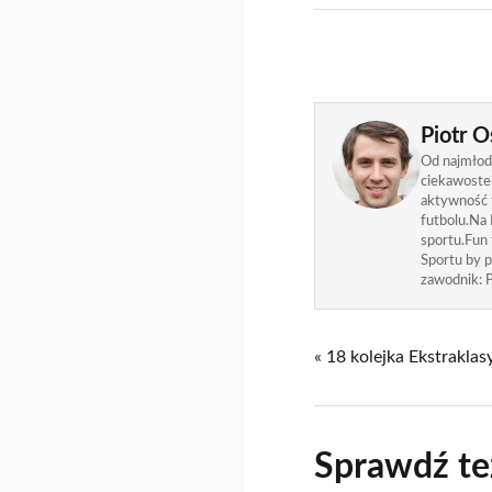
Piotr O
Od najmłods
ciekawostek
aktywność f
futbolu.Na 
sportu.Fun
Sportu by p
zawodnik: P
« 18 kolejka Ekstraklas
Sprawdź te