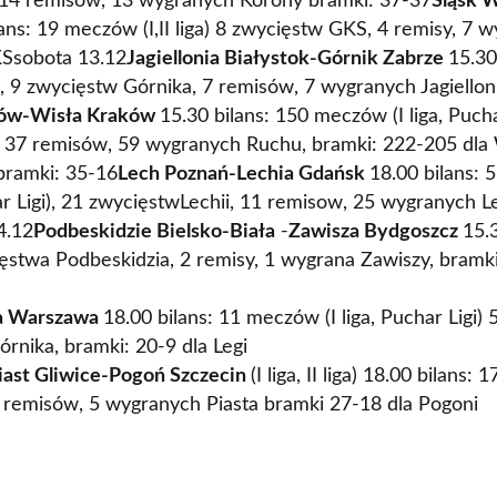
 14 remisów, 13 wygranych Korony bramki: 37-37
Śląsk 
ans: 19 meczów (I,II liga) 8 zwycięstw GKS, 4 remisy, 7 
KSsobota 13.12
Jagiellonia Białystok-
Górnik Zabrze
15.30
ki), 9 zwycięstw Górnika, 7 remisów, 7 wygranych Jagiellon
ów-
Wisła Kraków
15.30 bilans: 150 meczów (I liga, Pucha
 37 remisów, 59 wygranych Ruchu, bramki: 222-205 dla 
bramki: 35-16
Lech Poznań-
Lechia Gdańsk
18.00 bilans: 5
ar Ligi), 21 zwycięstwLechii, 11 remisow, 25 wygranych L
4.12
Podbeskidzie Bielsko-Biała
-
Zawisza Bydgoszcz
15.
wycięstwa Podbeskidzia, 2 remisy, 1 wygrana Zawiszy, bramk
a Warszawa
18.00 bilans: 11 meczów (I liga, Puchar Ligi) 
rnika, bramki: 20-9 dla Legi
iast Gliwice-
Pogoń Szczecin
(I liga, II liga) 18.00 bilans:
 remisów, 5 wygranych Piasta bramki 27-18 dla Pogoni