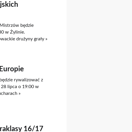
jskich
 Mistrzów będzie
0 w Żylinie.
owackie drużyny grały »
Europie
 będzie rywalizować z
28 lipca o 19:00 w
ucharach »
traklasy 16/17