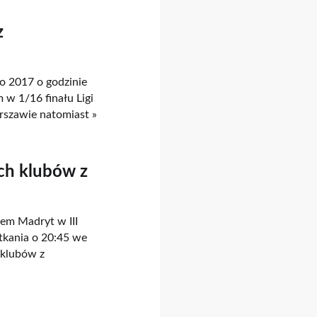
z
o 2017 o godzinie
 w 1/16 finału Ligi
rszawie natomiast »
ich klubów z
em Madryt w III
tkania o 20:45 we
 klubów z