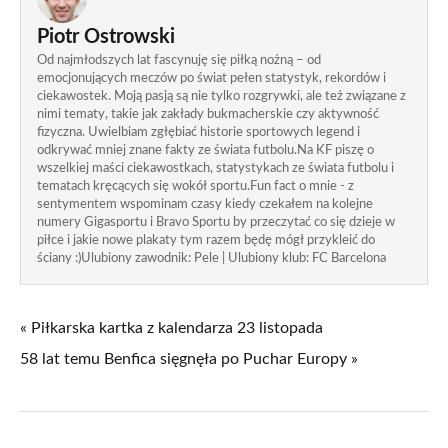
Piotr Ostrowski
Od najmłodszych lat fascynuję się piłką nożną – od
emocjonujących meczów po świat pełen statystyk, rekordów i
ciekawostek. Moją pasją są nie tylko rozgrywki, ale też związane z
nimi tematy, takie jak zakłady bukmacherskie czy aktywność
fizyczna. Uwielbiam zgłębiać historie sportowych legend i
odkrywać mniej znane fakty ze świata futbolu.Na KF piszę o
wszelkiej maści ciekawostkach, statystykach ze świata futbolu i
tematach kręcących się wokół sportu.Fun fact o mnie - z
sentymentem wspominam czasy kiedy czekałem na kolejne
numery Gigasportu i Bravo Sportu by przeczytać co się dzieje w
piłce i jakie nowe plakaty tym razem będę mógł przykleić do
ściany :)Ulubiony zawodnik: Pele | Ulubiony klub: FC Barcelona
« Piłkarska kartka z kalendarza 23 listopada
58 lat temu Benfica sięgnęła po Puchar Europy »