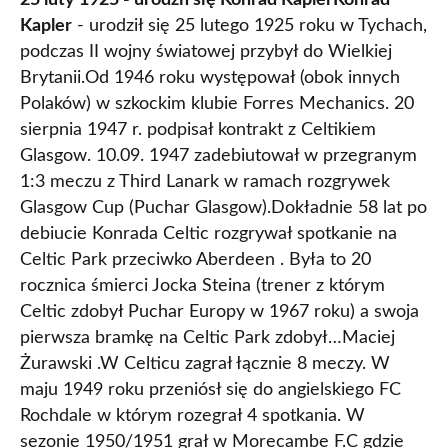
25 luty 1925 - urodził się Konrad Kapler
Konrad
Kapler
- urodził się 25 lutego 1925 roku w Tychach,
podczas II wojny światowej przybył do Wielkiej
Brytanii.Od 1946 roku występował (obok innych
Polaków) w szkockim klubie Forres Mechanics. 20
sierpnia 1947 r. podpisał kontrakt z Celtikiem
Glasgow. 10.09. 1947 zadebiutował w przegranym
1:3 meczu z Third Lanark w ramach rozgrywek
Glasgow Cup (Puchar Glasgow).Dokładnie 58 lat po
debiucie Konrada Celtic rozgrywał spotkanie na
Celtic Park przeciwko Aberdeen . Była to 20
rocznica śmierci Jocka Steina (trener z którym
Celtic zdobył Puchar Europy w 1967 roku) a swoja
pierwsza bramkę na Celtic Park zdobył…Maciej
Żurawski .W Celticu zagrał łącznie 8 meczy. W
maju 1949 roku przeniósł się do angielskiego FC
Rochdale w którym rozegrał 4 spotkania. W
sezonie 1950/1951 grał w Morecambe F.C gdzie