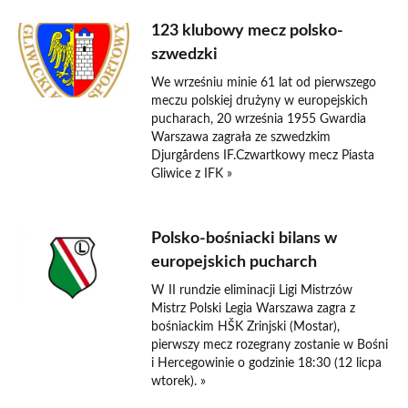
123 klubowy mecz polsko-
szwedzki
We wrześniu minie 61 lat od pierwszego
meczu polskiej drużyny w europejskich
pucharach, 20 września 1955 Gwardia
Warszawa zagrała ze szwedzkim
Djurgårdens IF.Czwartkowy mecz Piasta
Gliwice z IFK »
Polsko-bośniacki bilans w
europejskich pucharch
W II rundzie eliminacji Ligi Mistrzów
Mistrz Polski Legia Warszawa zagra z
bośniackim HŠK Zrinjski (Mostar),
pierwszy mecz rozegrany zostanie w Bośni
i Hercegowinie o godzinie 18:30 (12 licpa
wtorek). »