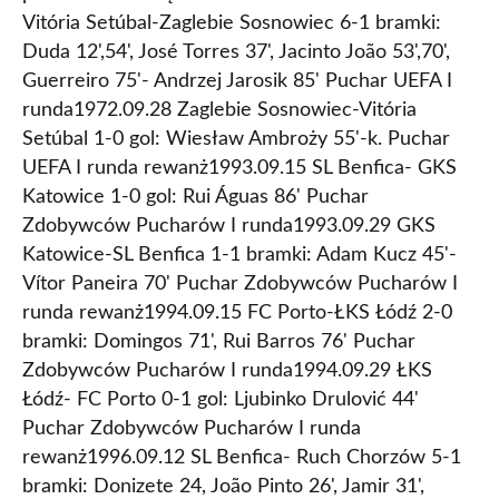
Vitória Setúbal-Zaglebie Sosnowiec 6-1 bramki:
Duda 12',54', José Torres 37', Jacinto João 53',70',
Guerreiro 75'- Andrzej Jarosik 85' Puchar UEFA I
runda1972.09.28 Zaglebie Sosnowiec-Vitória
Setúbal 1-0 gol: Wiesław Ambroży 55'-k. Puchar
UEFA I runda rewanż1993.09.15 SL Benfica- GKS
Katowice 1-0 gol: Rui Águas 86' Puchar
Zdobywców Pucharów I runda1993.09.29 GKS
Katowice-SL Benfica 1-1 bramki: Adam Kucz 45'-
Vítor Paneira 70' Puchar Zdobywców Pucharów I
runda rewanż1994.09.15 FC Porto-ŁKS Łódź 2-0
bramki: Domingos 71', Rui Barros 76' Puchar
Zdobywców Pucharów I runda1994.09.29 ŁKS
Łódź- FC Porto 0-1 gol: Ljubinko Drulović 44'
Puchar Zdobywców Pucharów I runda
rewanż1996.09.12 SL Benfica- Ruch Chorzów 5-1
bramki: Donizete 24, João Pinto 26', Jamir 31',