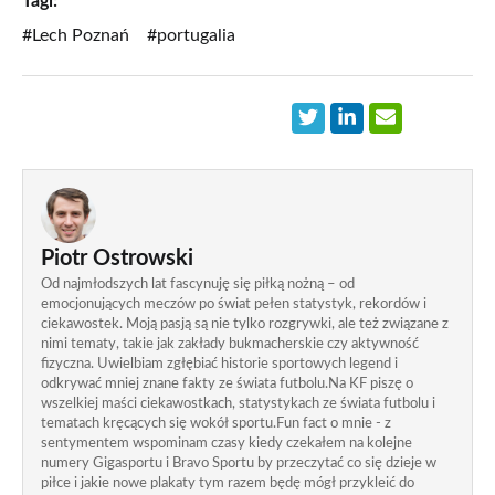
Tagi:
#Lech Poznań
#portugalia
Piotr Ostrowski
Od najmłodszych lat fascynuję się piłką nożną – od
emocjonujących meczów po świat pełen statystyk, rekordów i
ciekawostek. Moją pasją są nie tylko rozgrywki, ale też związane z
nimi tematy, takie jak zakłady bukmacherskie czy aktywność
fizyczna. Uwielbiam zgłębiać historie sportowych legend i
odkrywać mniej znane fakty ze świata futbolu.Na KF piszę o
wszelkiej maści ciekawostkach, statystykach ze świata futbolu i
tematach kręcących się wokół sportu.Fun fact o mnie - z
sentymentem wspominam czasy kiedy czekałem na kolejne
numery Gigasportu i Bravo Sportu by przeczytać co się dzieje w
piłce i jakie nowe plakaty tym razem będę mógł przykleić do