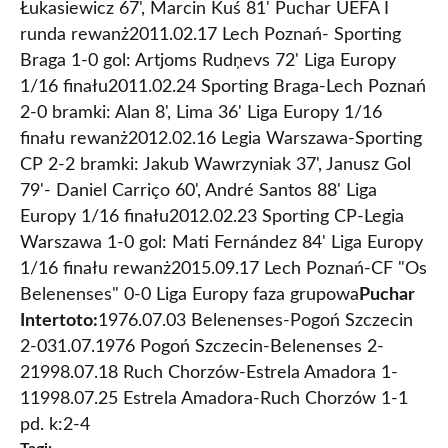
Łukasiewicz 67', Marcin Kuś 81' Puchar UEFA I
runda rewanż2011.02.17 Lech Poznań- Sporting
Braga 1-0 gol: Artjoms Rudņevs 72' Liga Europy
1/16 finału2011.02.24 Sporting Braga-Lech Poznań
2-0 bramki: Alan 8', Lima 36' Liga Europy 1/16
finału rewanż2012.02.16 Legia Warszawa-Sporting
CP 2-2 bramki: Jakub Wawrzyniak 37', Janusz Gol
79'- Daniel Carriço 60', André Santos 88' Liga
Europy 1/16 finału2012.02.23 Sporting CP-Legia
Warszawa 1-0 gol: Mati Fernández 84' Liga Europy
1/16 finału rewanż2015.09.17 Lech Poznań-CF "Os
Belenenses" 0-0 Liga Europy faza grupowa
Puchar
Intertoto:
1976.07.03 Belenenses-Pogoń Szczecin
2-031.07.1976 Pogoń Szczecin-Belenenses 2-
21998.07.18 Ruch Chorzów-Estrela Amadora 1-
11998.07.25 Estrela Amadora-Ruch Chorzów 1-1
pd. k:2-4