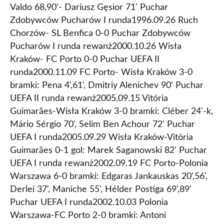
Valdo 68,90'- Dariusz Gęsior 71' Puchar
Zdobywców Pucharów I runda1996.09.26 Ruch
Chorzów- SL Benfica 0-0 Puchar Zdobywców
Pucharów I runda rewanż2000.10.26 Wisła
Kraków- FC Porto 0-0 Puchar UEFA II
runda2000.11.09 FC Porto- Wisła Kraków 3-0
bramki: Pena 4',61', Dmitriy Alenichev 90' Puchar
UEFA II runda rewanż2005.09.15 Vitória
Guimarães-Wisła Kraków 3-0 bramki: Cléber 24'-k,
Mário Sérgio 70', Selim Ben Achour 72' Puchar
UEFA I runda2005.09.29 Wisła Kraków-Vitória
Guimarães 0-1 gol: Marek Saganowski 82' Puchar
UEFA I runda rewanż2002.09.19 FC Porto-Polonia
Warszawa 6-0 bramki: Edgaras Jankauskas 20',56',
Derlei 37', Maniche 55', Hélder Postiga 69',89'
Puchar UEFA I runda2002.10.03 Polonia
Warszawa-FC Porto 2-0 bramki: Antoni