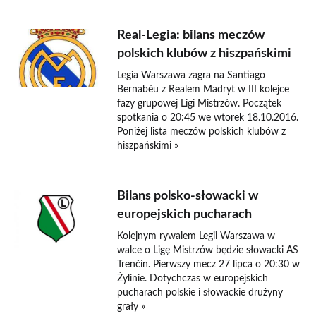
Real-Legia: bilans meczów
polskich klubów z hiszpańskimi
Legia Warszawa zagra na Santiago
Bernabéu z Realem Madryt w III kolejce
fazy grupowej Ligi Mistrzów. Początek
spotkania o 20:45 we wtorek 18.10.2016.
Poniżej lista meczów polskich klubów z
hiszpańskimi »
Bilans polsko-słowacki w
europejskich pucharach
Kolejnym rywalem Legii Warszawa w
walce o Ligę Mistrzów będzie słowacki AS
Trenčín. Pierwszy mecz 27 lipca o 20:30 w
Żylinie. Dotychczas w europejskich
pucharach polskie i słowackie drużyny
grały »