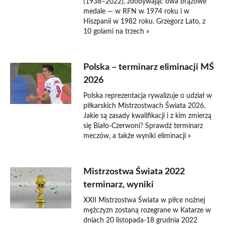
(1938–2022), zdobywając dwa brązowe
medale — w RFN w 1974 roku i w
Hiszpanii w 1982 roku. Grzegorz Lato, z
10 golami na trzech »
Polska – terminarz eliminacji MŚ
2026
Polska reprezentacja rywalizuje o udział w
piłkarskich Mistrzostwach Świata 2026.
Jakie są zasady kwalifikacji i z kim zmierzą
się Biało-Czerwoni? Sprawdź terminarz
meczów, a także wyniki eliminacji »
Mistrzostwa Świata 2022
terminarz, wyniki
XXII Mistrzostwa Świata w piłce nożnej
mężczyzn zostaną rozegrane w Katarze w
dniach 20 listopada-18 grudnia 2022