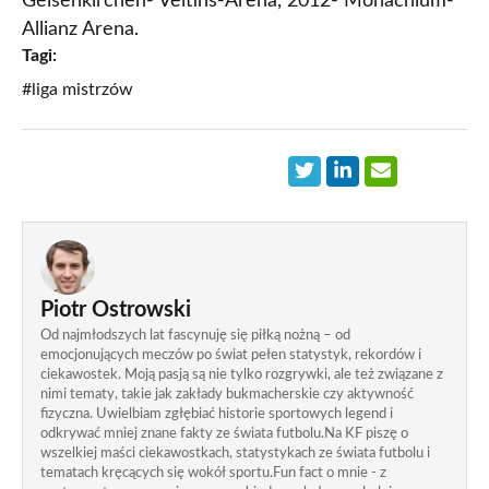
Gelsenkirchen- Veltins-Arena, 2012- Monachium-
Allianz Arena.
Tagi:
#liga mistrzów
Piotr Ostrowski
Od najmłodszych lat fascynuję się piłką nożną – od
emocjonujących meczów po świat pełen statystyk, rekordów i
ciekawostek. Moją pasją są nie tylko rozgrywki, ale też związane z
nimi tematy, takie jak zakłady bukmacherskie czy aktywność
fizyczna. Uwielbiam zgłębiać historie sportowych legend i
odkrywać mniej znane fakty ze świata futbolu.Na KF piszę o
wszelkiej maści ciekawostkach, statystykach ze świata futbolu i
tematach kręcących się wokół sportu.Fun fact o mnie - z