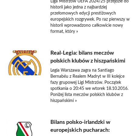
Liga Mistrzów UEFA 2024/25 przejdzie do
historii jako jedna z najbardziej
przełomowych edycji prestiżowych
europejskich rozgrywek. Po raz pierwszy w
historii wprowadzono całkowicie nowy
format, który »
Real-Legia: bilans meczów
polskich klubów z hiszpańskimi
Legia Warszawa zagra na Santiago
Bernabéu z Realem Madryt w III kolejce
fazy grupowej Ligi Mistrzów. Początek
spotkania o 20:45 we wtorek 18.10.2016.
Poniżej lista meczów polskich klubów z
hiszpańskimi »
Bilans polsko-irlandzki w
europejskich pucharach: