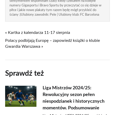
sentymentem wspominam czasy kiedy czekałem na kolejne
numery Gigasportu i Bravo Sportu by przeczytać co się dzieje w
piłce i jakie nowe plakaty tym razem będę mógł przykleić do
ściany :)Ulubiony zawodnik: Pele | Ulubiony klub: FC Barcelona
« Kartka z kalendarza 11-17 sierpnia
Polacy podbijają Europę – zapowiedź książki o klubie
Gwardia Warszawa »
Sprawdź też
Liga Mistrzów 2024/25:
Rewolucyjny sezon pełen
niespodzianek i historycznych
momentów. Podsumowanie