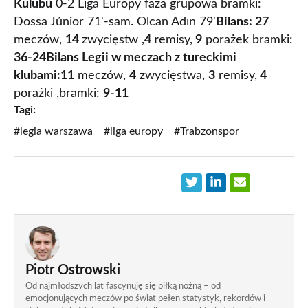
Kulübü
0-2 Liga Europy faza grupowa bramki:
Dossa Júnior 71'-sam. Olcan Adın 79'
Bilans:
27
meczów,
14
zwycięstw ,
4 r
emisy,
9
porażek bramki:
36-24
Bilans Legii w meczach z tureckimi
klubami:
11
meczów,
4
zwycięstwa,
3
remisy,
4
porażki ,bramki:
9-11
Tagi:
#legia warszawa
#liga europy
#Trabzonspor
Piotr Ostrowski
Od najmłodszych lat fascynuję się piłką nożną – od
emocjonujących meczów po świat pełen statystyk, rekordów i