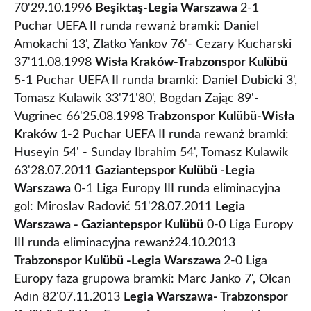
70'29.10.1996
Beşiktaş-Legia Warszawa
2-1
Puchar UEFA II runda rewanż bramki: Daniel
Amokachi 13', Zlatko Yankov 76'- Cezary Kucharski
37'11.08.1998
Wisła Kraków-Trabzonspor Kulübü
5-1 Puchar UEFA II runda bramki: Daniel Dubicki 3',
Tomasz Kulawik 33'71'80', Bogdan Zając 89'-
Vugrinec 66'25.08.1998
Trabzonspor Kulübü-Wisła
Kraków
1-2 Puchar UEFA II runda rewanż bramki:
Huseyin 54' - Sunday Ibrahim 54', Tomasz Kulawik
63'28.07.2011
Gaziantepspor Kulübü -Legia
Warszawa
0-1 Liga Europy III runda eliminacyjna
gol: Miroslav Radović 51'28.07.2011
Legia
Warszawa - Gaziantepspor Kulübü
0-0 Liga Europy
III runda eliminacyjna rewanż24.10.2013
Trabzonspor Kulübü -Legia Warszawa
2-0 Liga
Europy faza grupowa bramki: Marc Janko 7', Olcan
Adın 82'07.11.2013
Legia Warszawa- Trabzonspor