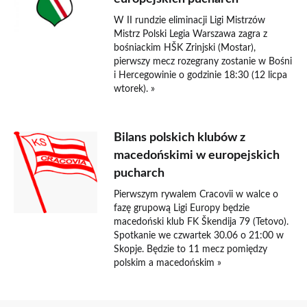
W II rundzie eliminacji Ligi Mistrzów
Mistrz Polski Legia Warszawa zagra z
bośniackim HŠK Zrinjski (Mostar),
pierwszy mecz rozegrany zostanie w Bośni
i Hercegowinie o godzinie 18:30 (12 licpa
wtorek). »
Bilans polskich klubów z
macedońskimi w europejskich
pucharch
Pierwszym rywalem Cracovii w walce o
fazę grupową Ligi Europy będzie
macedoński klub FK Škendija 79 (Tetovo).
Spotkanie we czwartek 30.06 o 21:00 w
Skopje. Będzie to 11 mecz pomiędzy
polskim a macedońskim »