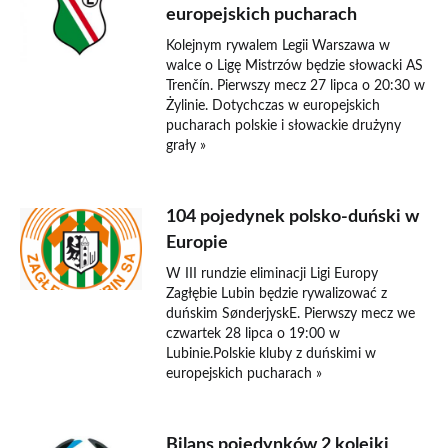
europejskich pucharach
Kolejnym rywalem Legii Warszawa w
walce o Ligę Mistrzów będzie słowacki AS
Trenčín. Pierwszy mecz 27 lipca o 20:30 w
Żylinie. Dotychczas w europejskich
pucharach polskie i słowackie drużyny
grały »
104 pojedynek polsko-duński w
Europie
W III rundzie eliminacji Ligi Europy
Zagłębie Lubin będzie rywalizować z
duńskim SønderjyskE. Pierwszy mecz we
czwartek 28 lipca o 19:00 w
Lubinie.Polskie kluby z duńskimi w
europejskich pucharach »
Bilans pojedynków 2 kolejki