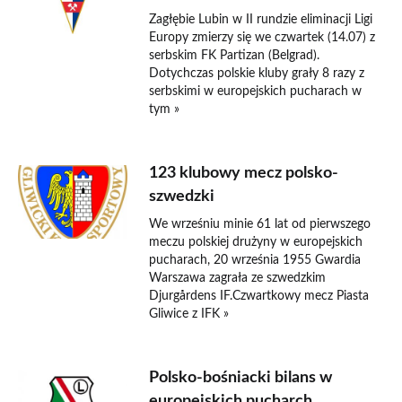
Zagłębie Lubin w II rundzie eliminacji Ligi
Europy zmierzy się we czwartek (14.07) z
serbskim FK Partizan (Belgrad).
Dotychczas polskie kluby grały 8 razy z
serbskimi w europejskich pucharach w
tym »
123 klubowy mecz polsko-
szwedzki
We wrześniu minie 61 lat od pierwszego
meczu polskiej drużyny w europejskich
pucharach, 20 września 1955 Gwardia
Warszawa zagrała ze szwedzkim
Djurgårdens IF.Czwartkowy mecz Piasta
Gliwice z IFK »
Polsko-bośniacki bilans w
europejskich pucharch