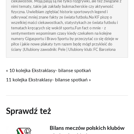
ciekawostek. Moją pasją są nie tylko rozgrywki, ale też związane z
nimi tematy, takie jak zakłady bukmacherskie czy aktywność
fizyczna. Uwielbiam zgłębiać historie sportowych legend i
odkrywać mniej znane fakty ze świata futbolu.Na KF piszę o
wszelkiej maści ciekawostkach, statystykach ze świata futbolu i
tematach kręcących się wokół sportu.Fun fact o mnie - z
sentymentem wspominam czasy kiedy czekałem na kolejne
numery Gigasportu i Bravo Sportu by przeczytać co się dzieje w
piłce i jakie nowe plakaty tym razem będę mógł przykleić do
ściany :)Ulubiony zawodnik: Pele | Ulubiony klub: FC Barcelona
« 10 kolejka Ekstraklasy- bilanse spotkań
11 kolejka Ekstraklasy- bilanse spotkań »
Sprawdź też
Bilans meczów polskich klubów