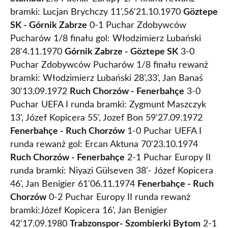
bramki: Lucjan Brychczy 11',56'21.10.1970
Göztepe
SK - Górnik Zabrze
0-1 Puchar Zdobywców
Pucharów 1/8 finału gol: Włodzimierz Lubański
28'4.11.1970
Górnik Zabrze - Göztepe SK
3-0
Puchar Zdobywców Pucharów 1/8 finału rewanż
bramki: Włodzimierz Lubański 28',33', Jan Banaś
30'13.09.1972
Ruch Chorzów - Fenerbahçe
3-0
Puchar UEFA I runda bramki: Zygmunt Maszczyk
13', Józef Kopicera 55', Jozef Bon 59'27.09.1972
Fenerbahçe - Ruch Chorzów
1-0 Puchar UEFA I
runda rewanż gol: Ercan Aktuna 70'23.10.1974
Ruch Chorzów - Fenerbahçe
2-1 Puchar Europy II
runda bramki: Niyazi Gülseven 38'- Józef Kopicera
46', Jan Benigier 61'06.11.1974
Fenerbahçe - Ruch
Chorzów
0-2 Puchar Europy II runda rewanż
bramki:Józef Kopicera 16', Jan Benigier
42'17.09.1980
Trabzonspor- Szombierki Bytom
2-1