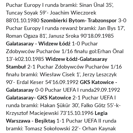
Puchar Europy I runda bramki: Sinan Ünal 35',
Tuncay Soyak 59'- Joachim Wieczorek
88'01.10.1980
Szombierki Bytom- Trabzonspor
3-0
Puchar Europy I runda rewanż bramki: Jan Bys 17',
Roman Ogaza 81', Janusz Sroka 90'18.09.1985
Galatasaray - Widzew Łódź
1-0 Puchar
Zdobywców Pucharów 1/16 finału gol:Erhan Önal
13'-k02.10.1985
Widzew Łódź-Galatasaray
Stambuł
2-1 Puchar Zdobywców Pucharów 1/16
finału bramki: Wiesław Cisek 1', Jerzy Leszczyk
90'- Erdal Keser 54'16.09.1992
GKS Katowice -
Galatasaray
0-0 Puchar UEFA I runda29.09.1992
Galatasaray- GKS Katowice
2-1 Puchar UEFA I
runda bramki: Hakan Şükür 30', Falko Götz 55'-k-
Krzysztof Maciejewski 73'15.10.1996
Legia
Warszawa - Beşiktaş
1-1 Puchar UEFA II runda
bramki: Tomasz Sokołowski 22'- Orhan Kaynak