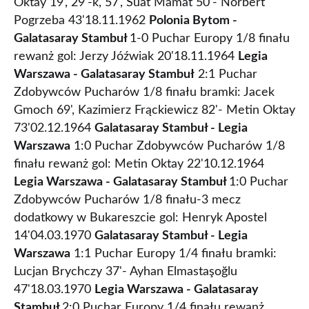
Oktay 19', 29'-k, 57', Suat Mamat 50'- Norbert
Pogrzeba 43'18.11.1962
Polonia Bytom -
Galatasaray Stambuł
1-0 Puchar Europy 1/8 finału
rewanż gol: Jerzy Jóźwiak 20'18.11.1964
Legia
Warszawa - Galatasaray Stambuł
2:1 Puchar
Zdobywców Pucharów 1/8 finału bramki: Jacek
Gmoch 69', Kazimierz Frąckiewicz 82'- Metin Oktay
73'02.12.1964
Galatasaray Stambuł - Legia
Warszawa
1:0 Puchar Zdobywców Pucharów 1/8
finału rewanż gol: Metin Oktay 22'10.12.1964
Legia Warszawa - Galatasaray Stambuł
1:0 Puchar
Zdobywców Pucharów 1/8 finału-3 mecz
dodatkowy w Bukareszcie gol: Henryk Apostel
14'04.03.1970
Galatasaray Stambuł - Legia
Warszawa
1:1 Puchar Europy 1/4 finału bramki:
Lucjan Brychczy 37'- Ayhan Elmastaşoğlu
47'18.03.1970
Legia Warszawa - Galatasaray
Stambuł
2:0 Puchar Europy 1/4 finału rewanż