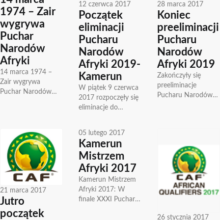
12 czerwca 2017
28 marca 2017
1974 – Zair
Początek
Koniec
wygrywa
eliminacji
preeliminacji
Puchar
Pucharu
Pucharu
Narodów
Narodów
Narodów
Afryki
Afryki 2019-
Afryki 2019
14 marca 1974 –
Kamerun
Zakończyły się
Zair wygrywa
preeliminacje
W piątek 9 czerwca
Puchar Narodów
Pucharu Narodów
2017 rozpoczęły się
Afryki 14 marca
Afryki 2019. Do
eliminacje do
1974 roku Zair
właściwych
Pucharu Narodów
pokonał 2-0 Zambię
eliminacji które
Afryki 2019 który
w drugim meczu...
05 lutego 2017
rozpoczną się w
odbędzie się w
Kamerun
czerwcu awans
Kamerunie.
wywalczyli:
Mistrzem
Rywalizacja toczy...
Madagaskar, Komory
Afryki 2017
i...
Kamerun Mistrzem
Afryki 2017: W
21 marca 2017
finale XXXI Pucharu
Jutro
Narodów Afryki
początek
26 stycznia 2017
który odbywał się w