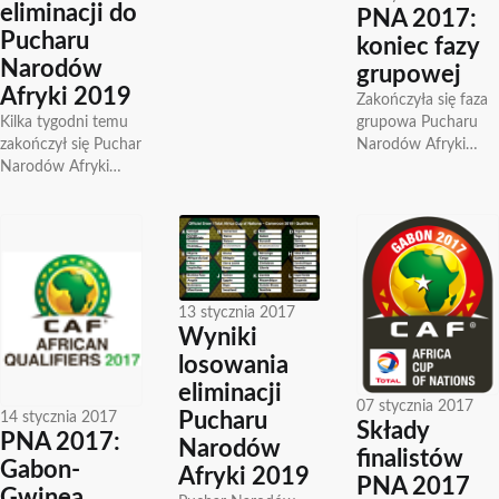
eliminacji do
PNA 2017:
Gabonie Kamerun
Pucharu
pokonał Egipt 2-1 i...
koniec fazy
Narodów
grupowej
Afryki 2019
Zakończyła się faza
grupowa Pucharu
Kilka tygodni temu
Narodów Afryki
zakończył się Puchar
2017 rozgrywanego
Narodów Afryki
w Gabonie.8 drużyn
2017 który był
awansowało do
rozgrywany w
ćwierćfinałów które
Gabonie a zwyciężył
zostaną rozegrane w
Kamerun a już
najbliższy...
jutro...
13 stycznia 2017
Wyniki
losowania
eliminacji
07 stycznia 2017
14 stycznia 2017
Pucharu
Składy
PNA 2017:
Narodów
finalistów
Gabon-
Afryki 2019
PNA 2017
Gwinea