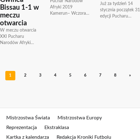
Puchar Narodów
Już za tydzień 14
Bissau 1-1 w
Afryki 2019
stycznia początek 31
Kamerun– Wczoraj
meczu
edycji Pucharu
(12.01) odbyło się
otwarcia
Narodów Afryki
losowanie eliminacji
2017. Znamy już
W meczu otwarcia
do Puchar Narodów
wszystkie kadry
XXI Pucharu
Afryki 2019 który
finalistów. Wśród
Narodów Afryki
odbędzie się w...
powołanych są...
gospodarz turnieju
Gabon zremisował z
Gwineą Bissau 1-1
pierwszą bramkę
zdobył Pierre-
1
2
3
4
5
6
7
8
»
Emerick
Aubameyang...
Mistrzostwa Świata
Mistrzostwa Europy
Reprezentacja
Ekstraklasa
Kartka z kalendarza
Redakcja Kroniki Futbolu