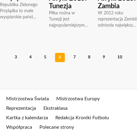
Republika Zielonego
Tunezja
Zambia
Przylądka to małe
Piłka nożna w
W 2012 roku
wyspiarskie państwo
Tunezji jest
reprezentacja Zambii
na zachód od Afryki.
najpopularniejszym
odniosła największy
W 1975 roku
sportem. Zanim
sukces w swej
Portugalia zgodziła
Tunezja odzyskała
historii- wygrała
się na przyznanie
niepodległość w
Puchar Narodów
niepodległości...
1956, pierwsze
Afryki który był
kluby tunezyjskie
rozgrywany na
3
4
5
6
7
8
9
10
oraz drużyna
stadionach...
narodowa grały...
Mistrzostwa Świata
Mistrzostwa Europy
Reprezentacja
Ekstraklasa
Kartka z kalendarza
Redakcja Kroniki Futbolu
Współpraca
Polecane strony