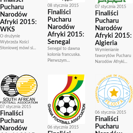
08 stycznia 2015
Pucharu
07 stycznia 2015
Finaliści
Finaliści
Narodów
Pucharu
Pucharu
Afryki 2015:
Narodów
Narodów
WKS
Afryki 2015:
Afryki 2015:
O drużynie
Senegal
Wybrzeża Kości
Algieria
Słoniowej mówi się
Senegal to dawna
Wymienianie
wielki zespól bez
kolonia francuska.
faworytów Pucharu
sukcesów,
Pierwszym
Narodów Afryki
zawodnicy grający w
odnotowanym
należy zacząć od
drużynie „Słoni” na
meczem
Algierii. Jest to
co dzień występują...
Senegalczyków
obecnie najwyżej
jeszcza za czasów
sklasyfikowana
kolonialnych jest
drużyna z Afryki w
wygrany 2-1 mecz z
rankingu FIFA-...
Gambią w...
07 stycznia 2015
Finaliści
06 stycznia 2015
Finaliści
Pucharu
Pucharu
06 stycznia 2015
Narodów