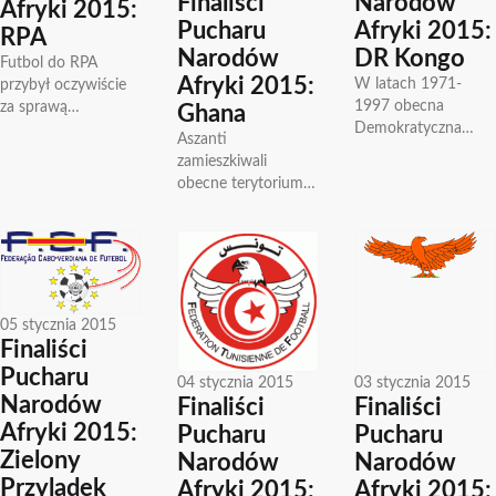
Finaliści
Narodów
Afryki 2015:
Pucharu
Afryki 2015:
RPA
Narodów
DR Kongo
Futbol do RPA
Afryki 2015:
W latach 1971-
przybył oczywiście
1997 obecna
za sprawą
Ghana
Demokratyczna
kolonistów w
Aszanti
Republika Kongo
późnych latach XIX
zamieszkiwali
nosiła nazwę Zairu.
wieku. Piłkę
obecne terytorium
Piłka nożna w tym
rozpowszechniali
Ghany. Była to
kraju pierwsze
Brytyjczycy.
dominująca grupa
poważne kroki
Również w sporcie
etniczna na Złotym
stawiała na...
działał...
Wybrzeżu która
stworzyła ogromne
imperium w Afryce
05 stycznia 2015
Zachodniej....
Finaliści
Pucharu
04 stycznia 2015
03 stycznia 2015
Narodów
Finaliści
Finaliści
Afryki 2015:
Pucharu
Pucharu
Zielony
Narodów
Narodów
Przylądek
Afryki 2015:
Afryki 2015: