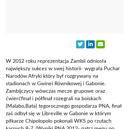
W 2012 roku reprezentacja Zambii odniosła
największy sukces w swej historii- wygrała Puchar
Narodów Afryki który był rozgrywany na
stadionach w Gwinei Równikowej i Gabonie.
Zambijczycy wówczas mecze grupowe oraz
ćwierćfinał i półfinał rozegrali na boiskach
(Malabo,Bata) tegorocznego gospodarza PNA, finał
zaś odbył się w Libreville w Gabonie w którym
piłkarze Chipolopolo pokonali WKS po rzutach
karnych 8-7. (Wyniki PNA 2012- patrz menu po