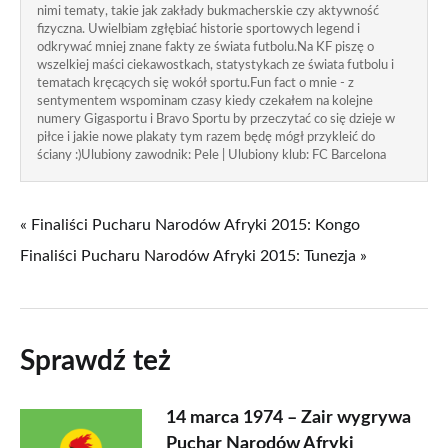
nimi tematy, takie jak zakłady bukmacherskie czy aktywność
fizyczna. Uwielbiam zgłębiać historie sportowych legend i
odkrywać mniej znane fakty ze świata futbolu.Na KF piszę o
wszelkiej maści ciekawostkach, statystykach ze świata futbolu i
tematach kręcących się wokół sportu.Fun fact o mnie - z
sentymentem wspominam czasy kiedy czekałem na kolejne
numery Gigasportu i Bravo Sportu by przeczytać co się dzieje w
piłce i jakie nowe plakaty tym razem będę mógł przykleić do
ściany :)Ulubiony zawodnik: Pele | Ulubiony klub: FC Barcelona
« Finaliści Pucharu Narodów Afryki 2015: Kongo
Finaliści Pucharu Narodów Afryki 2015: Tunezja »
Sprawdź też
14 marca 1974 – Zair wygrywa
Puchar Narodów Afryki