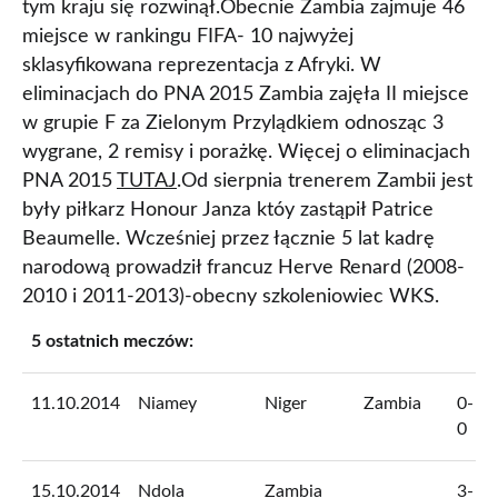
tym kraju się rozwinął.Obecnie Zambia zajmuje 46
miejsce w rankingu FIFA- 10 najwyżej
sklasyfikowana reprezentacja z Afryki. W
eliminacjach do PNA 2015 Zambia zajęła II miejsce
w grupie F za Zielonym Przylądkiem odnosząc 3
wygrane, 2 remisy i porażkę. Więcej o eliminacjach
PNA 2015
TUTAJ
.Od sierpnia trenerem Zambii jest
były piłkarz Honour Janza któy zastąpił Patrice
Beaumelle. Wcześniej przez łącznie 5 lat kadrę
narodową prowadził francuz Herve Renard (2008-
2010 i 2011-2013)-obecny szkoleniowiec WKS.
5 ostatnich meczów:
11.10.2014
Niamey
Niger
Zambia
0-
0
15.10.2014
Ndola
Zambia
3-