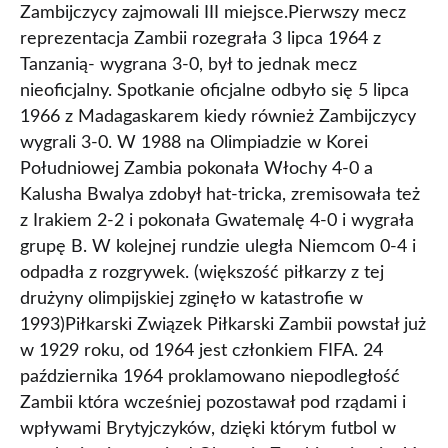
Zambijczycy zajmowali III miejsce.Pierwszy mecz
reprezentacja Zambii rozegrała 3 lipca 1964 z
Tanzanią- wygrana 3-0, był to jednak mecz
nieoficjalny. Spotkanie oficjalne odbyło się 5 lipca
1966 z Madagaskarem kiedy również Zambijczycy
wygrali 3-0. W 1988 na Olimpiadzie w Korei
Południowej Zambia pokonała Włochy 4-0 a
Kalusha Bwalya zdobył hat-tricka, zremisowała też
z Irakiem 2-2 i pokonała Gwatemalę 4-0 i wygrała
grupę B. W kolejnej rundzie uległa Niemcom 0-4 i
odpadła z rozgrywek. (większość piłkarzy z tej
drużyny olimpijskiej zginęło w katastrofie w
1993)Piłkarski Związek Piłkarski Zambii powstał już
w 1929 roku, od 1964 jest członkiem FIFA. 24
października 1964 proklamowano niepodległość
Zambii która wcześniej pozostawał pod rządami i
wpływami Brytyjczyków, dzięki którym futbol w