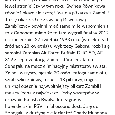
lewej stronie)Czy w tym roku Gwinea Równikowa
również okaże się szczęśliwa dla piłkarzy z Zambii ?
To się okaże. O ile z Gwineą Równikową
Zambijczycy powinni mieć same miłe wspomnienia
to z Gabonem mimo że to tam wygrali finał w 2012
niekoniecznie. 27 kwietnia 1993 roku (w niektórych
źródłach 28 kwietnia) u wybrzeży Gabonu rozbił się
samolot Zambian Air Force Buffalo DHC-5D, AF-
319 z reprezentacją Zambii która leciała do
Senegalu na mecz eliminacyjny mistrzostw świata.
Zginęli wszyscy, łącznie 30 osób- załoga samolotu,
sztab szkoleniowy, trener i 18 piłkarzy, tragedii
uniknął obecnie najwybitniejszy piłkarz Zambii i
mający jedną z największej liczby występów w
drużynie Kalusha Bwalya który grał w
holenderskim PSV i miał osobno dostać się do
Senegalu, z drużyną nie leciał też Charly Musonda