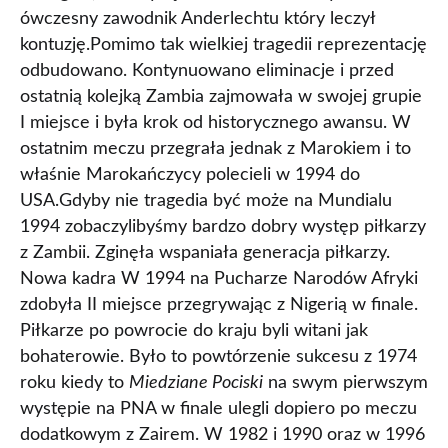
ówczesny zawodnik Anderlechtu który leczył
kontuzję.Pomimo tak wielkiej tragedii reprezentację
odbudowano. Kontynuowano eliminacje i przed
ostatnią kolejką Zambia zajmowała w swojej grupie
I miejsce i była krok od historycznego awansu. W
ostatnim meczu przegrała jednak z Marokiem i to
właśnie Marokańczycy polecieli w 1994 do
USA.Gdyby nie tragedia być może na Mundialu
1994 zobaczylibyśmy bardzo dobry występ piłkarzy
z Zambii. Zginęła wspaniała generacja piłkarzy.
Nowa kadra W 1994 na Pucharze Narodów Afryki
zdobyła II miejsce przegrywając z Nigerią w finale.
Piłkarze po powrocie do kraju byli witani jak
bohaterowie. Było to powtórzenie sukcesu z 1974
roku kiedy to
Miedziane Pociski
na swym pierwszym
występie na PNA w finale ulegli dopiero po meczu
dodatkowym z Zairem. W 1982 i 1990 oraz w 1996