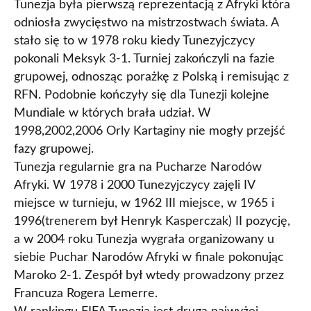
Tunezja była pierwszą reprezentacją z Afryki która
odniosła zwycięstwo na mistrzostwach świata. A
stało się to w 1978 roku kiedy Tunezyjczycy
pokonali Meksyk 3-1. Turniej zakończyli na fazie
grupowej, odnosząc porażkę z Polską i remisując z
RFN. Podobnie kończyły się dla Tunezji kolejne
Mundiale w których brała udział. W
1998,2002,2006 Orly Kartaginy nie mogły przejść
fazy grupowej.
Tunezja regularnie gra na Pucharze Narodów
Afryki. W 1978 i 2000 Tunezyjczycy zajęli IV
miejsce w turnieju, w 1962 III miejsce, w 1965 i
1996(trenerem był Henryk Kasperczak) II pozycję,
a w 2004 roku Tunezja wygrała organizowany u
siebie Puchar Narodów Afryki w finale pokonując
Maroko 2-1. Zespół był wtedy prowadzony przez
Francuza Rogera Lemerre.