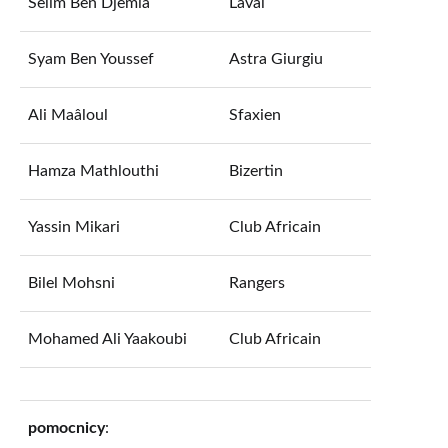
Selim Ben Djemia
Laval
Syam Ben Youssef
Astra Giurgiu
Ali Maâloul
Sfaxien
Hamza Mathlouthi
Bizertin
Yassin Mikari
Club Africain
Bilel Mohsni
Rangers
Mohamed Ali Yaakoubi
Club Africain
pomocnicy
: