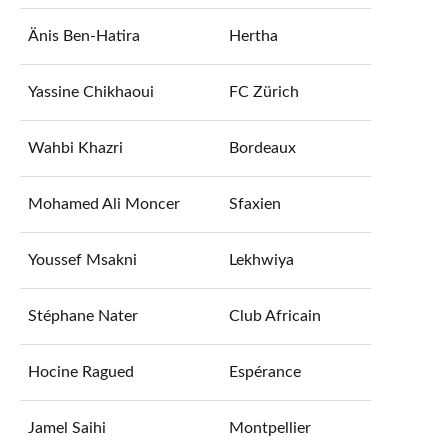
Änis Ben-Hatira
Hertha
Yassine Chikhaoui
FC Zürich
Wahbi Khazri
Bordeaux
Mohamed Ali Moncer
Sfaxien
Youssef Msakni
Lekhwiya
Stéphane Nater
Club Africain
Hocine Ragued
Espérance
Jamel Saihi
Montpellier