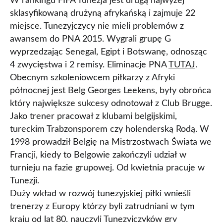
W rankingu FIFA Tunezja jest drugą najwyżej
sklasyfikowaną drużyną afrykańską i zajmuje 22
miejsce. Tunezyjczycy nie mieli problemów z
awansem do PNA 2015. Wygrali grupę G
wyprzedzając Senegal, Egipt i Botswanę, odnosząc
4 zwycięstwa i 2 remisy. Eliminacje PNA
TUTAJ
.
Obecnym szkoleniowcem piłkarzy z Afryki
północnej jest Belg Georges Leekens, były obrońca
który największe sukcesy odnotował z Club Brugge.
Jako trener pracował z klubami belgijskimi,
tureckim Trabzonsporem czy holenderską Rodą. W
1998 prowadził Belgię na Mistrzostwach Świata we
Francji, kiedy to Belgowie zakończyli udział w
turnieju na fazie grupowej. Od kwietnia pracuje w
Tunezji.
Duży wkład w rozwój tunezyjskiej piłki wnieśli
trenerzy z Europy którzy byli zatrudniani w tym
kraju od lat 80. nauczyli Tunezyjczyków gry