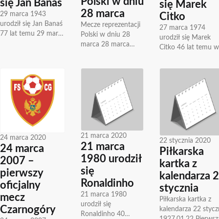
Polski w dniu
się Jan Banaś
się Marek
28 marca
29 marca 1943
Citko
urodził się Jan Banaś
Mecze reprezentacji
27 marca 1974
77 lat temu 29 marca
Polski w dniu 28
urodził się Marek
1943 roku w Berlinie
marca 28 marca
Citko 46 lat temu w
urodził się Heinz-
reprezentacja Polski
Białymstoku urodził
Dieter Banas...
rozegrała 6 meczów-
się Marek Citko,
3 wygrała, 1
pomocnik,
zremisowała i 2...
reprezentant kraju.
Swoją...
21 marca 2020
24 marca 2020
22 stycznia 2020
21 marca
24 marca
Piłkarska
1980 urodził
2007 –
kartka z
się
pierwszy
kalendarza 
Ronaldinho
oficjalny
stycznia
21 marca 1980
mecz
Piłkarska kartka z
urodził się
Czarnogóry
kalendarza 22 stycz
Ronaldinho 40