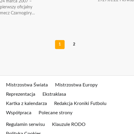
1927.01.22 Pierwsz
24 marca 2007 –
urodziny obchodzi
w historii na Wysp
pierwszy oficjalny
dziś Ronaldinho czyli
Brytyjskich i jedna z
mecz Czarnogóry
Ronaldo de Assis
pierwszych w świec
Dzisiaj mija dokładnie
Moreira- brazylijski
radiowa...
13 lat od rozegrania
pomocnik
pierwszego
(napastnik) ....
oficjalnego meczu
reprezentacji
1
2
Czarnogóry...
Mistrzostwa Świata
Mistrzostwa Europy
Reprezentacja
Ekstraklasa
Kartka z kalendarza
Redakcja Kroniki Futbolu
Współpraca
Polecane strony
Regulamin serwisu
Klauzule RODO
Polityka Cookies