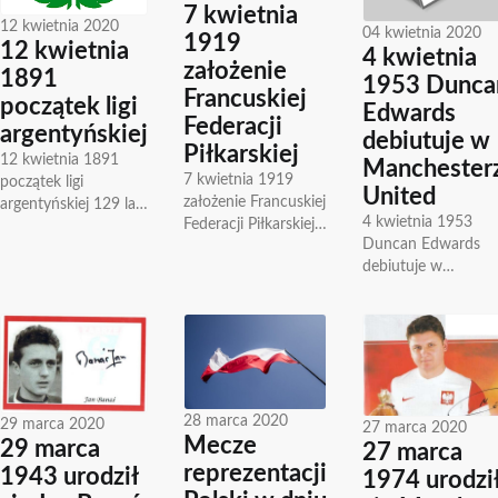
7 kwietnia
12 kwietnia 2020
04 kwietnia 2020
1919
12 kwietnia
4 kwietnia
założenie
1891
1953 Dunca
Francuskiej
początek ligi
Edwards
Federacji
argentyńskiej
debiutuje w
Piłkarskiej
12 kwietnia 1891
Manchester
7 kwietnia 1919
początek ligi
United
założenie Francuskiej
argentyńskiej 129 lat
4 kwietnia 1953
Federacji Piłkarskiej
temu 12 kwietnia
Duncan Edwards
7 kwietnie 1919
1891 roku w
debiutuje w
roku w wyniku
Argentynie rozegrano
Manchesterze Unit
transformacji
pierwsze dwa mecze
4 kwietnia 1953 ro
Francuskiego
ligi...
Duncan Edwards
Komitetu
zadebiutował w
Interfederacyjnego
Manchesterze Unite
CFI powstała
rozpoczynając...
Francuska...
28 marca 2020
29 marca 2020
27 marca 2020
Mecze
29 marca
27 marca
reprezentacji
1943 urodził
1974 urodzi