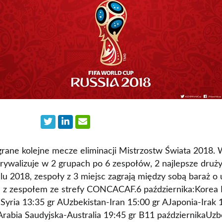
rane kolejne mecze eliminacji Mistrzostw Świata 2018. W
 rywalizuje w 2 grupach po 6 zespołów, 2 najlepsze druż
u 2018, zespoły z 3 miejsc zagrają między sobą baraż o 
m z zespołem ze strefy CONCACAF.6 października:Korea
Syria 13:35 gr AUzbekistan-Iran 15:00 gr AJaponia-Irak
BArabia Saudyjska-Australia 19:45 gr B11 październikaUz