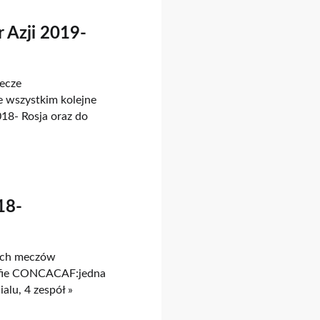
 Azji 2019-
mecze
 wszystkim kolejne
18- Rosja oraz do
18-
zych meczów
refie CONCACAF:jedna
lu, 4 zespół »