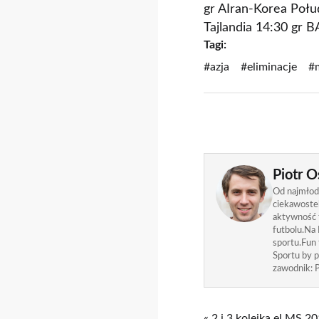
gr AIran-Korea Połu
Tajlandia 14:30 gr 
Tagi:
#azja
#eliminacje
#
Piotr O
Od najmłods
ciekawostek
aktywność f
futbolu.Na 
sportu.Fun
Sportu by p
zawodnik: P
« 2 i 3 kolejka el.MS 2