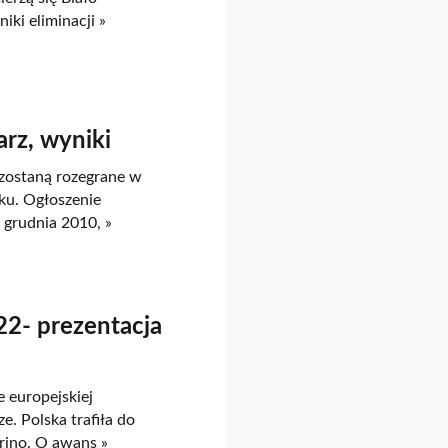
ki eliminacji »
rz, wyniki
 zostaną rozegrane w
ku. Ogłoszenie
 grudnia 2010, »
22- prezentacja
 europejskiej
. Polska trafiła do
rino. O awans »