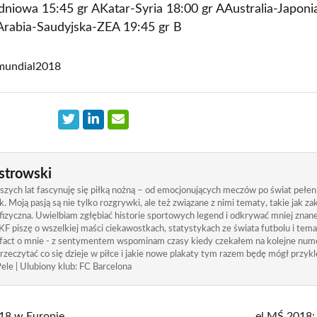
dniowa 15:45 gr AKatar-Syria 18:00 gr AAustralia-Japonia
BArabia-Saudyjska-ZEA 19:45 gr B
mundial2018
strowski
zych lat fascynuję się piłką nożną – od emocjonujących meczów po świat pełen
. Moją pasją są nie tylko rozgrywki, ale też związane z nimi tematy, takie jak 
izyczna. Uwielbiam zgłębiać historie sportowych legend i odkrywać mniej znane
KF piszę o wszelkiej maści ciekawostkach, statystykach ze świata futbolu i tem
 fact o mnie - z sentymentem wspominam czasy kiedy czekałem na kolejne nume
rzeczytać co się dzieje w piłce i jakie nowe plakaty tym razem będę mógł przykle
ele | Ulubiony klub: FC Barcelona
018 w Europie
el.MŚ 2018: