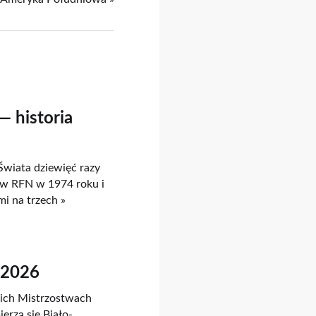
— historia
Świata dziewięć razy
w RFN w 1974 roku i
mi na trzech »
Ś 2026
skich Mistrzostwach
ierzą się Biało-