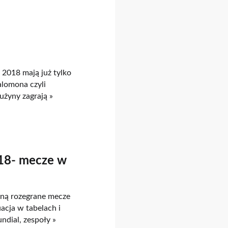
2018 mają już tylko
lomona czyli
użyny zagrają »
018- mecze w
aną rozegrane mecze
acja w tabelach i
ndial, zespoły »