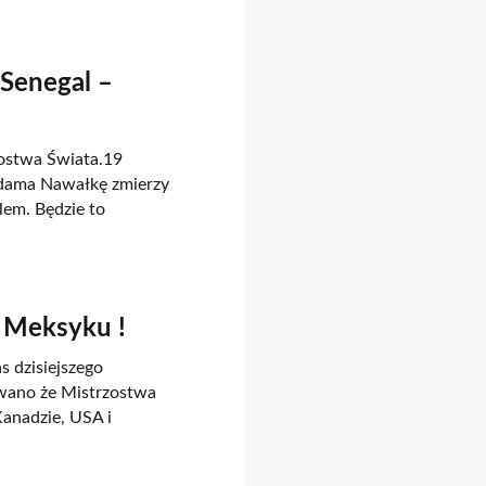
-Senegal –
zostwa Świata.19
dama Nawałkę zmierzy
em. Będzie to
 Meksyku !
 dzisiejszego
wano że Mistrzostwa
anadzie, USA i