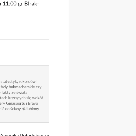
 11:00 gr BIrak-
 statystyk, rekordów i
zakłady bukmacherskie czy
 fakty ze świata
atach kręcących się wokół
ry Gigasportu i Bravo
ić do ściany :)Ulubiony
 Ameryka Południowa »