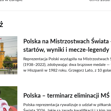
ż
Polska na Mistrzostwach Świata 
startów, wyniki i mecze-legendy
Reprezentacja Polski wystąpiła na Mistrzostwach 
(1938–2022), zdobywając dwa brązowe medale — 
w Hiszpanii w 1982 roku. Grzegorz Lato, z 10 gola
Polska – terminarz eliminacji M
Polska reprezentacja rywalizuje o udział w piłkar
Świata 2026. Jakie są zasady kwalifikacji i z kim zm