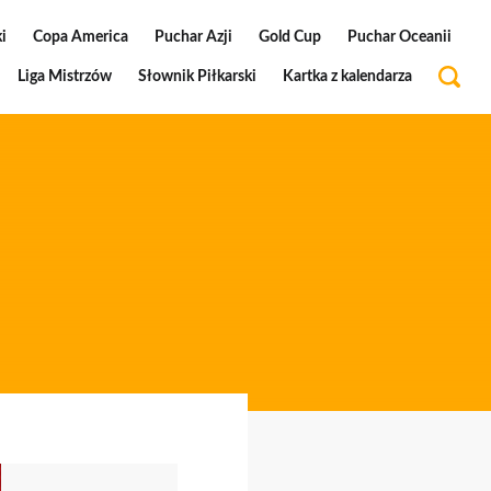
i
Copa America
Puchar Azji
Gold Cup
Puchar Oceanii
Liga Mistrzów
Słownik Piłkarski
Kartka z kalendarza