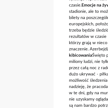
czasie.
Emocje na żyw
stadionie, ale to m
bilety na poszczeg
europejskich, położ
trzeba będzie śledz
rezultatów w czasie
którzy grają w niec
znaczenie. Azerbejdż
kibicowania
Święto 
miliony ludzi, nie ty
przez całą noc z rado
dużo ukrywać - piłka
możliwość śledzenia
nadzieję, że pracod
w te dni, gdy na mu
nie uzyskamy oglądają
są nam bardzo potrze