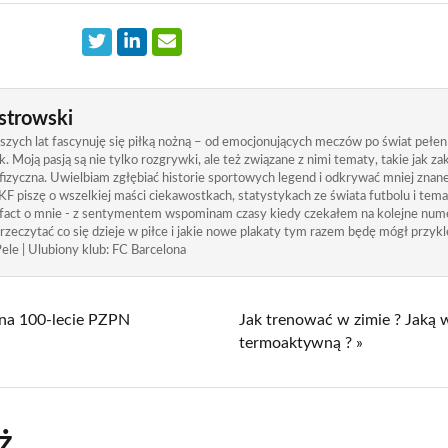
strowski
zych lat fascynuję się piłką nożną – od emocjonujących meczów po świat pełen
. Moją pasją są nie tylko rozgrywki, ale też związane z nimi tematy, takie jak 
izyczna. Uwielbiam zgłębiać historie sportowych legend i odkrywać mniej znane
KF piszę o wszelkiej maści ciekawostkach, statystykach ze świata futbolu i tem
 fact o mnie - z sentymentem wspominam czasy kiedy czekałem na kolejne nume
rzeczytać co się dzieje w piłce i jakie nowe plakaty tym razem będę mógł przykle
ele | Ulubiony klub: FC Barcelona
 na 100-lecie PZPN
Jak trenować w zimie ? Jaką 
termoaktywną ? »
ż