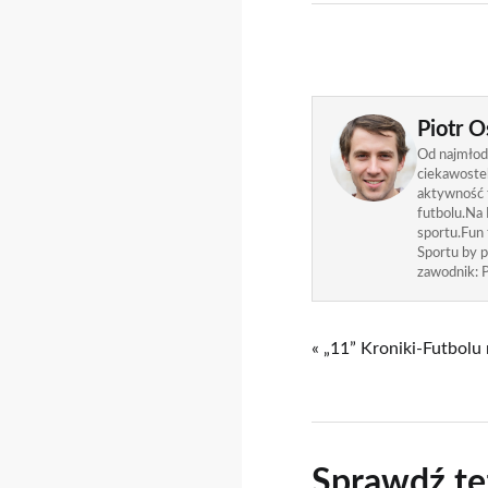
Piotr O
Od najmłods
ciekawostek
aktywność f
futbolu.Na 
sportu.Fun
Sportu by p
zawodnik: P
« „11” Kroniki-Futbolu
Sprawdź te