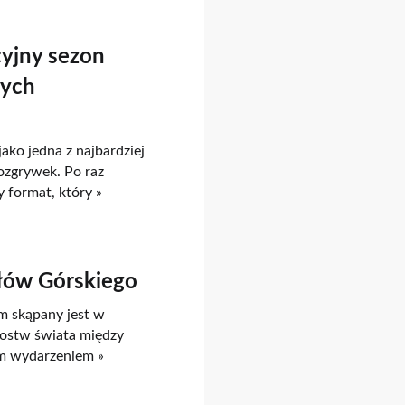
yjny sezon
nych
ako jedna z najbardziej
ozgrywek. Po raz
 format, który »
rłów Górskiego
m skąpany jest w
rzostw świata między
ym wydarzeniem »