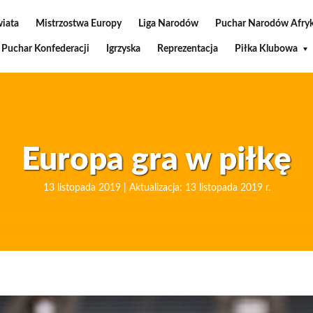
wiata
Mistrzostwa Europy
Liga Narodów
Puchar Narodów Afryk
Puchar Konfederacji
Igrzyska
Reprezentacja
Piłka Klubowa
Europa gra w piłkę
13 listopada 2019 | Aktualizacja: 13 listopada 2019 r.