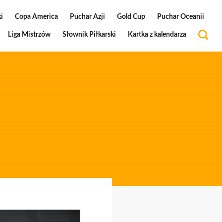
i
Copa America
Puchar Azji
Gold Cup
Puchar Oceanii
Liga Mistrzów
Słownik Piłkarski
Kartka z kalendarza