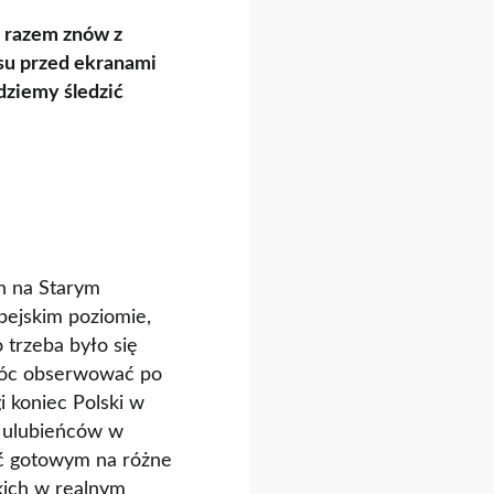
m razem znów z
su przed ekranami
dziemy śledzić
n na Starym
pejskim poziomie,
 trzeba było się
 móc obserwować po
i koniec Polski w
h ulubieńców w
yć gotowym na różne
kich w realnym