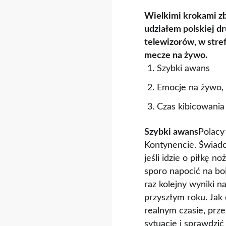
Wielkimi krokami zb
udziałem polskiej d
telewizorów, w stre
mecze na żywo.
Szybki awans
Emocje na żywo, 
Czas kibicowania
Szybki awans
Polacy
Kontynencie. Świadc
jeśli idzie o piłkę 
sporo napocić na bo
raz kolejny wyniki 
przyszłym roku. Jak
realnym czasie, prz
sytuacje i sprawdzi