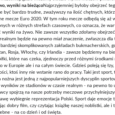
o, wyniki na bieżąco
Najprzyjemniej byłoby obejrzeć te
oże być bardzo trudne, zważywszy na ilość chętnych, któr
ólne mecze Euro 2020. W tym roku mecze odbędą się aż 
onych w różnych strefach czasowych, co oznacza, że wart
ić wyniki na żywo. Nie zawsze wszystko zdołamy obejrzeć
 realnym będzie na pewno miał znaczenie, zwłaszcza dla t
o bardziej skomplikowanych zakładach bukmacherskich, g
an, Rosja, Włochy, czy Irlandia - zawsze będziemy na bi
piłki, które nas czeka, zjednoczy przed różnymi środka
lko w Europie ale i na całym świecie. Gdzieś poleją się łzy,
ści, ktoś inny nie wstanie rano do pracy. Taki jest sport, 
 nożna jest jedną z najpopularniejszych dyscyplin sport
 wyników ze stadionów w czasie realnym - na pewno to
awcy spojrzą na nasze potrzeby meczowe przychylniejsz
rawę wybiegnie reprezentacja Polski. Sport daje emocje t
c dobry film, czy czytając książkę naszej noblistki, ale i 
bne - na co dzień i od święta.