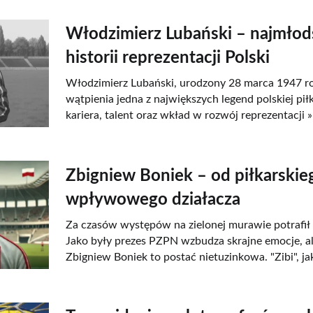
Włodzimierz Lubański – najmłods
historii reprezentacji Polski
Włodzimierz Lubański, urodzony 28 marca 1947 ro
wątpienia jedna z największych legend polskiej piłk
kariera, talent oraz wkład w rozwój reprezentacji »
Zbigniew Boniek – od piłkarskie
wpływowego działacza
Za czasów występów na zielonej murawie potrafił
Jako były prezes PZPN wzbudza skrajne emocje, al
Zbigniew Boniek to postać nietuzinkowa. "Zibi", ja