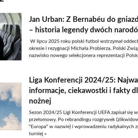
Jan Urban: Z Bernabéu do gniazd
– historia legendy dwóch narod
W lipcu 2025 roku polski futbol wstrzymał oddec
okresie i rezygnacji Michała Probierza, Polski Zwią
nazwisko nowego selekcjonera reprezentacji Polski
Liga Konferencji 2024/25: Najwa
informacje, ciekawostki i fakty d
nożnej
Sezon 2024/25 Ligi Konferencji UEFA zapisał się w 
przełomowy. Po rebrandingu rozgrywek (zlikwido
"Europa" w nazwie) i wprowadzeniu radykalnych 
turniej »