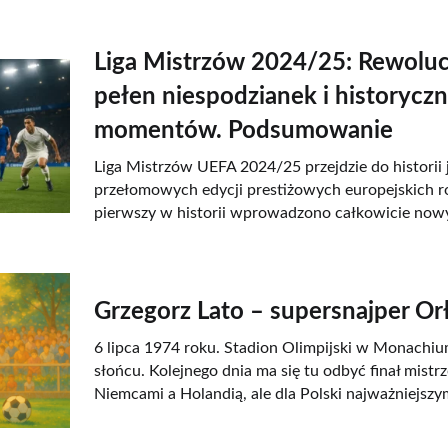
Liga Mistrzów 2024/25: Rewoluc
pełen niespodzianek i historycz
momentów. Podsumowanie
Liga Mistrzów UEFA 2024/25 przejdzie do historii j
przełomowych edycji prestiżowych europejskich r
pierwszy w historii wprowadzono całkowicie nowy
Grzegorz Lato – supersnajper O
6 lipca 1974 roku. Stadion Olimpijski w Monachiu
słońcu. Kolejnego dnia ma się tu odbyć finał mist
Niemcami a Holandią, ale dla Polski najważniejsz