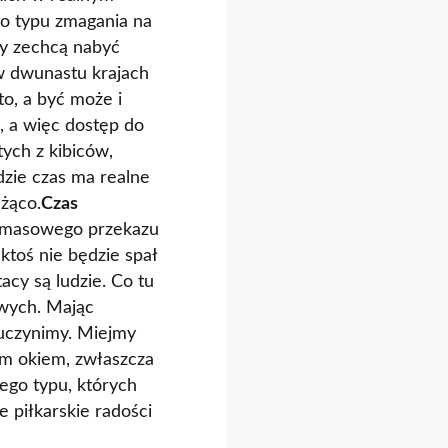
go typu zmagania na
zy zechcą nabyć
w dwunastu krajach
o, a być może i
, a więc dostęp do
ych z kibiców,
dzie czas ma realne
eżąco.
Czas
mi masowego przekazu
 ktoś nie będzie spał
tacy są ludzie. Co tu
owych. Mając
 uczynimy. Miejmy
ym okiem, zwłaszcza
ego typu, których
te piłkarskie radości