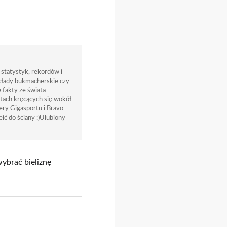
 statystyk, rekordów i
zakłady bukmacherskie czy
 fakty ze świata
atach kręcących się wokół
ry Gigasportu i Bravo
ić do ściany :)Ulubiony
wybrać bieliznę