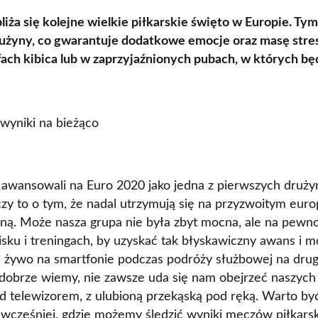
liża się kolejne wielkie piłkarskie święto w Europie. Ty
rużyny, co gwarantuje dodatkowe emocje oraz masę stre
fach kibica lub w zaprzyjaźnionych pubach, w których bę
wyniki na bieżąco
 awansowali na Euro 2020 jako jedna z pierwszych druży
zy to o tym, że nadal utrzymują się na przyzwoitym euro
nożną. Może nasza grupa nie była zbyt mocna, ale na pewno
isku i treningach, by uzyskać tak błyskawiczny awans i
na żywo na smartfonie podczas podróży służbowej na drug
 dobrze wiemy, nie zawsze uda się nam obejrzeć naszyc
ed telewizorem, z ulubioną przekąską pod ręką. Warto b
ć wcześniej, gdzie możemy śledzić wyniki meczów piłkars