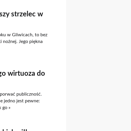
zy strzelec w
ku w Gliwicach, to bez
i nożnej. Jego piękna
go wirtuoza do
 porwać publiczność.
e jedno jest pewne:
k go »