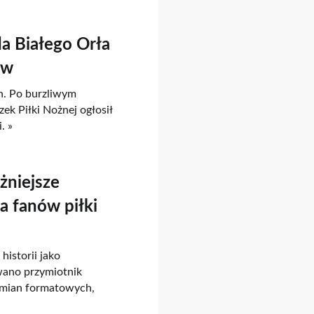
a Białego Orła
ów
h. Po burzliwym
zek Piłki Nożnej ogłosił
. »
żniejsze
la fanów piłki
historii jako
wano przymiotnik
zmian formatowych,