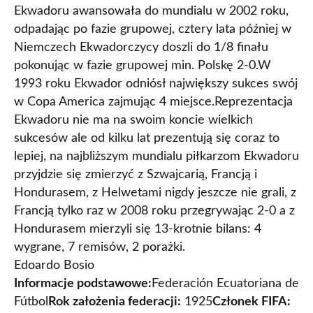
Ekwadoru awansowała do mundialu w 2002 roku,
odpadając po fazie grupowej, cztery lata później w
Niemczech Ekwadorczycy doszli do 1/8 finału
pokonując w fazie grupowej min. Polskę 2-0.W
1993 roku Ekwador odniósł największy sukces swój
w Copa America zajmując 4 miejsce.Reprezentacja
Ekwadoru nie ma na swoim koncie wielkich
sukcesów ale od kilku lat prezentują się coraz to
lepiej, na najbliższym mundialu piłkarzom Ekwadoru
przyjdzie się zmierzyć z Szwajcarią, Francją i
Hondurasem, z Helwetami nigdy jeszcze nie grali, z
Francją tylko raz w 2008 roku przegrywając 2-0 a z
Hondurasem mierzyli się 13-krotnie bilans: 4
wygrane, 7 remisów, 2 porażki.
Edoardo Bosio
Informacje podstawowe:
Federación Ecuatoriana de
Fútbol
Rok założenia federacji:
1925
Członek FIFA: