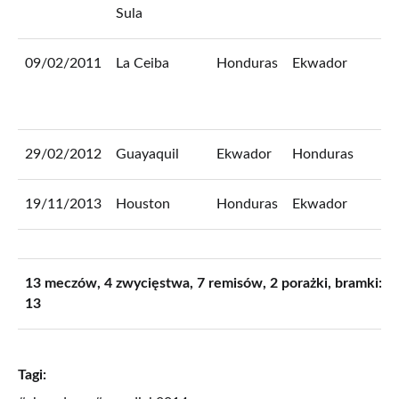
Sula
09/02/2011
La Ceiba
Honduras
Ekwador
1
k
5
29/02/2012
Guayaquil
Ekwador
Honduras
2
19/11/2013
Houston
Honduras
Ekwador
2
13 meczów, 4 zwycięstwa, 7 remisów, 2 porażki, bramki: 1
13
Tagi: