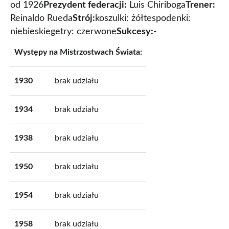
od 1926
Prezydent federacji:
Luis Chiriboga
Trener:
Reinaldo Rueda
Strój:
koszulki: żółtespodenki:
niebieskiegetry: czerwone
Sukcesy:
-
Występy na Mistrzostwach Świata:
1930
brak udziału
1934
brak udziału
1938
brak udziału
1950
brak udziału
1954
brak udziału
1958
brak udziału