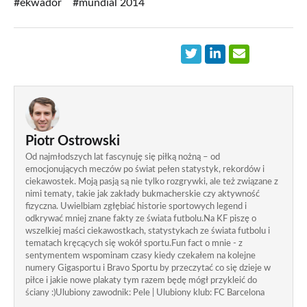
#ekwador
#mundial 2014
Piotr Ostrowski
Od najmłodszych lat fascynuję się piłką nożną – od
emocjonujących meczów po świat pełen statystyk, rekordów i
ciekawostek. Moją pasją są nie tylko rozgrywki, ale też związane z
nimi tematy, takie jak zakłady bukmacherskie czy aktywność
fizyczna. Uwielbiam zgłębiać historie sportowych legend i
odkrywać mniej znane fakty ze świata futbolu.Na KF piszę o
wszelkiej maści ciekawostkach, statystykach ze świata futbolu i
tematach kręcących się wokół sportu.Fun fact o mnie - z
sentymentem wspominam czasy kiedy czekałem na kolejne
numery Gigasportu i Bravo Sportu by przeczytać co się dzieje w
piłce i jakie nowe plakaty tym razem będę mógł przykleić do
ściany :)Ulubiony zawodnik: Pele | Ulubiony klub: FC Barcelona