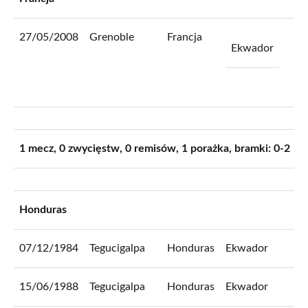
27/05/2008
Grenoble
Francja
2
Ekwador
1 mecz, 0 zwycięstw, 0 remisów, 1 porażka, bramki: 0-2
Honduras
07/12/1984
Tegucigalpa
Honduras
Ekwador
0
15/06/1988
Tegucigalpa
Honduras
Ekwador
1