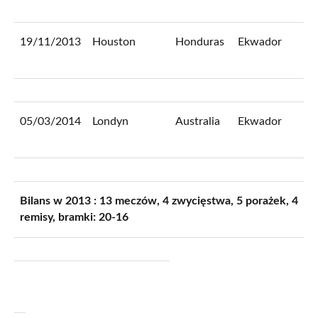
19/11/2013
Houston
Honduras
Ekwador
2
05/03/2014
Londyn
Australia
Ekwador
3
Bilans w 2013 : 13 meczów, 4 zwycięstwa, 5 porażek, 4
remisy, bramki: 20-16