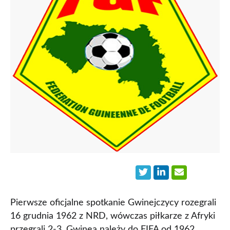
Pierwsze oficjalne spotkanie Gwinejczycy rozegrali
16 grudnia 1962 z NRD, wówczas piłkarze z Afryki
przegrali 2-3. Gwinea należy do FIFA od 1962,