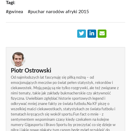
Tagi:
#gwinea
#puchar narodów afryki 2015
Piotr Ostrowski
Od najmłodszych lat fascynuję się piłką nożną – od
emocjonujących meczów po świat pełen statystyk, rekordów i
ciekawostek. Moją pasją są nie tylko rozgrywki, ale też związane z
nimi tematy, takie jak zakłady bukmacherskie czy aktywność
fizyczna. Uwielbiam zgłębiać historie sportowych legend i
odkrywać mniej znane fakty ze świata futbolu.Na KF piszę o
wszelkiej maści ciekawostkach, statystykach ze świata futbolu i
tematach kręcących się wokół sportu.Fun fact o mnie - z
sentymentem wspominam czasy kiedy czekałem na kolejne
numery Gigasportu i Bravo Sportu by przeczytać co się dzieje w
piłce i jakie nowe plakaty tym razem będę mógł przykleić do