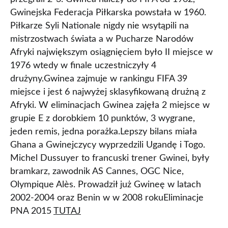
Gwinejska Federacja Piłkarska powstała w 1960.
Piłkarze Syli Nationale nigdy nie wsytąpili na
mistrzostwach świata a w Pucharze Narodów
Afryki największym osiągnięciem było II miejsce w
1976 wtedy w finale uczestniczyły 4
drużyny.Gwinea zajmuje w rankingu FIFA 39
miejsce i jest 6 najwyżej sklasyfikowaną drużną z
Afryki. W eliminacjach Gwinea zajęła 2 miejsce w
grupie E z dorobkiem 10 punktów, 3 wygrane,
jeden remis, jedna porażka.Lepszy bilans miała
Ghana a Gwinejczycy wyprzedzili Ugandę i Togo.
Michel Dussuyer to francuski trener Gwinei, były
bramkarz, zawodnik AS Cannes, OGC Nice,
Olympique Alès. Prowadził już Gwineę w latach
2002-2004 oraz Benin w w 2008 rokuEliminacje
PNA 2015
TUTAJ