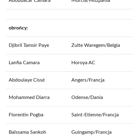
Aboubacar Camara
Murcia/Hiszpania
obrońcy:
Djibril Tamsir Paye
Zulte Waregem/Belgia
Lanfia Camara
Horoya AC
Abdoulaye Cissé
Angers/Francja
Mohammed Diarra
Odense/Dania
Florentin Pogba
Saint-Etienne/Francja
Baïssama Sankoh
Guingamp/Francja