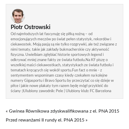
Piotr Ostrowski
Od najmłodszych lat fascynuję się piłką nożną – od
emocjonujących meczów po świat pełen statystyk, rekordów i
ciekawostek. Moją pasją są nie tylko rozgrywki, ale też związane z
nimi tematy, takie jak zakłady bukmacherskie czy aktywność
fizyczna. Uwielbiam zgłębiać historie sportowych legend i
odkrywać mniej znane fakty ze świata futbolu.Na KF piszę o
wszelkiej maści ciekawostkach, statystykach ze świata futbolu i
tematach kręcących się wokół sportu.Fun fact o mnie - z
sentymentem wspominam czasy kiedy czekałem na kolejne
numery Gigasportu i Bravo Sportu by przeczytać co się dzieje w
piłce i jakie nowe plakaty tym razem będę mógł przykleić do
ściany :)Ulubiony zawodnik: Pele | Ulubiony klub: FC Barcelona
« Gwinea Równikowa zdyskwalifikowana z el. PNA 2015
Przed rewanżami II rundy el. PNA 2015 »