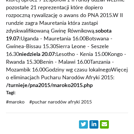
pozostałe 21 reprezentacji które dopiero
rozpoczną rywalizację o awans do PNA 2015.W II
rundzie zagra Mauretania która zastąpi
zdyskwalifikowaną Gwinę Równikową.
sobota
19.07:
Uganda - Mauretania 16.00Botswana -
Gwinea-Bissau 15.30Sierra Leone - Seszele
16.30
niedziela 20.07:
Lesotho - Kenia 15.00Kongo -
Rwanda 15.30Benin - Malawi 16.00Tanzania -
Mozambik 16.00Godziny wg czasu lokalnegoWięcej
o eliminacjach Pucharu Narodów Afryki 2015:
/turnieje/pna2015/maroko2015.php
Tagi:
#maroko
#puchar narodów afryki 2015