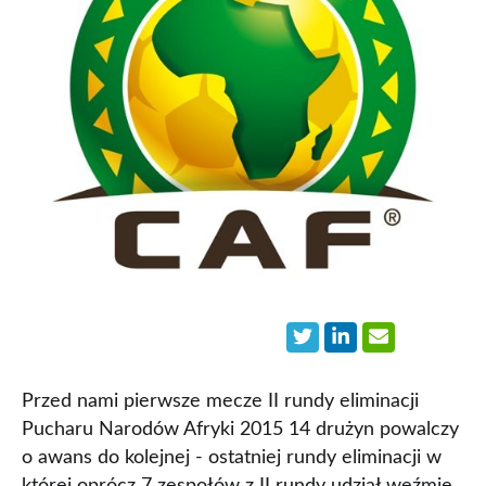
Przed nami pierwsze mecze II rundy eliminacji
Pucharu Narodów Afryki 2015 14 drużyn powalczy
o awans do kolejnej - ostatniej rundy eliminacji w
której oprócz 7 zespołów z II rundy udział weźmie