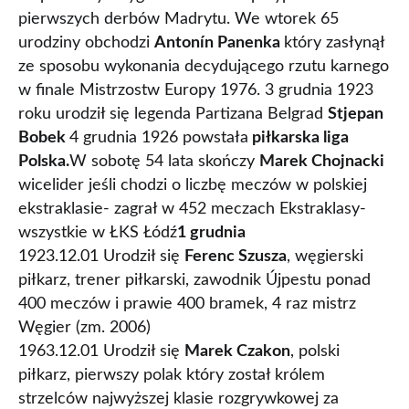
pierwszych derbów Madrytu. We wtorek 65
urodziny obchodzi
Antonín Panenka
który zasłynął
ze sposobu wykonania decydującego rzutu karnego
w finale Mistrzostw Europy 1976. 3 grudnia 1923
roku urodził się legenda Partizana Belgrad
Stjepan
Bobek
4 grudnia 1926 powstała
piłkarska liga
Polska.
W sobotę 54 lata skończy
Marek Chojnacki
wicelider jeśli chodzi o liczbę meczów w polskiej
ekstraklasie- zagrał w 452 meczach Ekstraklasy-
wszystkie w ŁKS Łódź
1 grudnia
1923.12.01 Urodził się
Ferenc Szusza
, węgierski
piłkarz, trener piłkarski, zawodnik Újpestu ponad
400 meczów i prawie 400 bramek, 4 raz mistrz
Węgier (zm. 2006)
1963.12.01 Urodził się
Marek Czakon
, polski
piłkarz, pierwszy polak który został królem
strzelców najwyższej klasie rozgrywkowej za