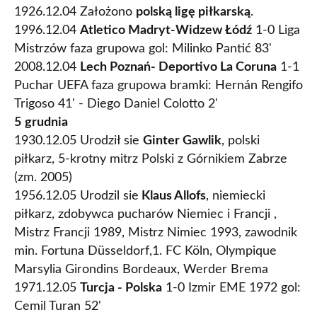
1926.12.04 Założono
polską ligę piłkarską
.
1996.12.04
Atletico Madryt-Widzew Łódź
1-0 Liga
Mistrzów faza grupowa gol: Milinko Pantić 83'
2008.12.04
Lech Poznań- Deportivo La Coruna
1-1
Puchar UEFA faza grupowa bramki: Hernán Rengifo
Trigoso 41' - Diego Daniel Colotto 2'
5
grudnia
1930.12.05 Urodził sie
Ginter Gawlik
, polski
piłkarz, 5-krotny mitrz Polski z Górnikiem Zabrze
(zm. 2005)
1956.12.05 Urodzil sie
Klaus Allofs
, niemiecki
piłkarz, zdobywca pucharów Niemiec i Francji ,
Mistrz Francji 1989, Mistrz Nimiec 1993, zawodnik
min. Fortuna Düsseldorf,1. FC Köln, Olympique
Marsylia Girondins Bordeaux, Werder Brema
1971.12.05
Turcja - Polska
1-0 Izmir EME 1972 gol:
Cemil Turan 52'