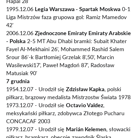
Hapal 28'
1995.12.06
Legia Warszawa - Spartak Moskwa
0-1
Liga Mistrzów faza grupowa gol: Ramiz Mamedov
42'
2006.12.06
Zjednoczone Emiraty Emiraty Arabskie
- Polska
2-5 MT Abu Dhabi bramki: Subait Khater
Fayel Al-Mekhaini 26', Mohammed Rashid Salem
Srour 86'-k Bartłomiej Grzelak 8',50', Marcin
Wasilewski17', Paweł Magdoń 87', Radosław
Matusiak 90'
7
grudnia
1954.12.07 - Urodził się
Zdzisław Kapka
, polski
piłkarz, brązowy medalista Mistrzostw Świata 1978
1973.12.07 - Urodził sie
Octavio Valdez
,
meksykański piłkarz, zdobywca Złotego Pucharu
CONCACAF 2003
1979.12.07 - Urodził się
Marián Kelemen
, słowacki
piłkarz, bramkarz, obecnie zawodnik Śląska