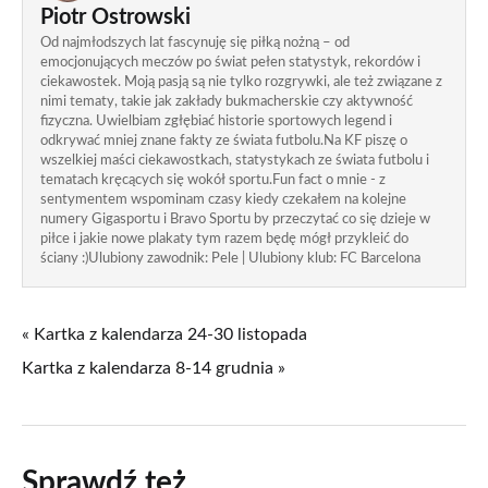
Piotr Ostrowski
Od najmłodszych lat fascynuję się piłką nożną – od
emocjonujących meczów po świat pełen statystyk, rekordów i
ciekawostek. Moją pasją są nie tylko rozgrywki, ale też związane z
nimi tematy, takie jak zakłady bukmacherskie czy aktywność
fizyczna. Uwielbiam zgłębiać historie sportowych legend i
odkrywać mniej znane fakty ze świata futbolu.Na KF piszę o
wszelkiej maści ciekawostkach, statystykach ze świata futbolu i
tematach kręcących się wokół sportu.Fun fact o mnie - z
sentymentem wspominam czasy kiedy czekałem na kolejne
numery Gigasportu i Bravo Sportu by przeczytać co się dzieje w
piłce i jakie nowe plakaty tym razem będę mógł przykleić do
ściany :)Ulubiony zawodnik: Pele | Ulubiony klub: FC Barcelona
« Kartka z kalendarza 24-30 listopada
Kartka z kalendarza 8-14 grudnia »
Sprawdź też