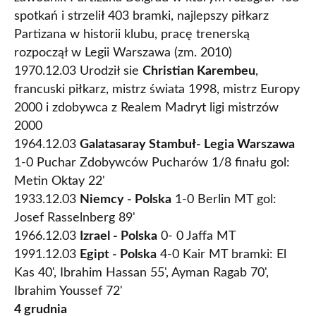
spotkań i strzelił 403 bramki, najlepszy piłkarz
Partizana w historii klubu, pracę trenerską
rozpoczął w Legii Warszawa (zm. 2010)
1970.12.03 Urodził sie
Christian Karembeu
,
francuski piłkarz, mistrz świata 1998, mistrz Europy
2000 i zdobywca z Realem Madryt ligi mistrzów
2000
1964.12.03
Galatasaray Stambuł- Legia Warszawa
1-0 Puchar Zdobywców Pucharów 1/8 finału gol:
Metin Oktay 22'
1933.12.03
Niemcy - Polska
1-0 Berlin MT gol:
Josef Rasselnberg 89'
1966.12.03
Izrael - Polska
0- 0 Jaffa MT
1991.12.03
Egipt - Polska
4-0 Kair MT bramki: El
Kas 40', Ibrahim Hassan 55', Ayman Ragab 70',
Ibrahim Youssef 72'
4 grudnia