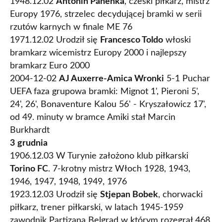
1948.12.02
Antonín Panenka
, czeski piłkarz, mistrz
Europy 1976, strzelec decydującej bramki w serii
rzutów karnych w finale ME 76
1971.12.02 Urodził się
Francesco Toldo
włoski
bramkarz wicemistrz Europy 2000 i najlepszy
bramkarz Euro 2000
2004-12-02
AJ Auxerre-Amica Wronki
5-1 Puchar
UEFA faza grupowa bramki: Mignot 1', Pieroni 5',
24', 26', Bonaventure Kalou 56' - Kryszałowicz 17',
od 49. minuty w bramce Amiki stał Marcin
Burkhardt
3
grudnia
1906.12.03 W Turynie założono klub piłkarski
Torino FC
. 7-krotny mistrz Włoch 1928, 1943,
1946, 1947, 1948, 1949, 1976
1923.12.03 Urodził się
Stjepan Bobek
, chorwacki
piłkarz, trener piłkarski, w latach 1945-1959
zawodnik Partizana Belgrad w którym rozegrał 468