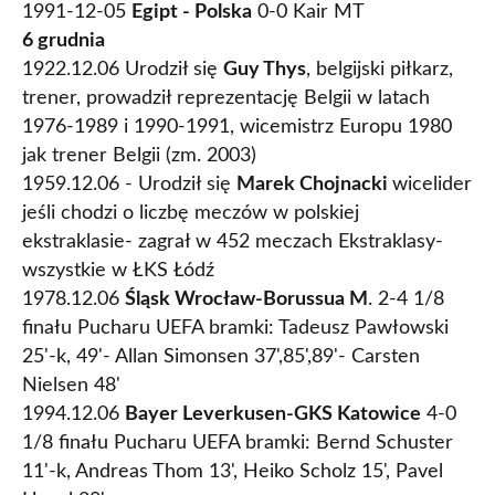
1991-12-05
Egipt - Polska
0-0 Kair MT
6 grudnia
1922.12.06 Urodził się
Guy Thys
, belgijski piłkarz,
trener, prowadził reprezentację Belgii w latach
1976-1989 i 1990-1991, wicemistrz Europu 1980
jak trener Belgii (zm. 2003)
1959.12.06 - Urodził się
Marek Chojnacki
wicelider
jeśli chodzi o liczbę meczów w polskiej
ekstraklasie- zagrał w 452 meczach Ekstraklasy-
wszystkie w ŁKS Łódź
1978.12.06
Śląsk Wrocław-Borussua M
. 2-4 1/8
finału Pucharu UEFA bramki: Tadeusz Pawłowski
25'-k, 49'- Allan Simonsen 37',85',89'- Carsten
Nielsen 48'
1994.12.06
Bayer Leverkusen-GKS Katowice
4-0
1/8 finału Pucharu UEFA bramki: Bernd Schuster
11'-k, Andreas Thom 13', Heiko Scholz 15', Pavel