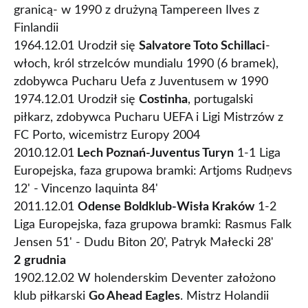
granicą- w 1990 z drużyną Tampereen Ilves z
Finlandii
1964.12.01 Urodził się
Salvatore Toto Schillaci
-
włoch, król strzelców mundialu 1990 (6 bramek),
zdobywca Pucharu Uefa z Juventusem w 1990
1974.12.01 Urodził się
Costinha
, portugalski
piłkarz, zdobywca Pucharu UEFA i Ligi Mistrzów z
FC Porto, wicemistrz Europy 2004
2010.12.01
Lech Poznań-Juventus Turyn
1-1 Liga
Europejska, faza grupowa bramki: Artjoms Rudņevs
12' - Vincenzo Iaquinta 84'
2011.12.01
Odense Boldklub-Wisła Kraków
1-2
Liga Europejska, faza grupowa bramki: Rasmus Falk
Jensen 51' - Dudu Biton 20', Patryk Małecki 28'
2
grudnia
1902.12.02 W holenderskim Deventer założono
klub piłkarski
Go Ahead Eagles
. Mistrz Holandii