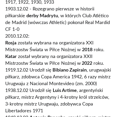
1917, 1922, 1930, 1933
1903.12.02 - Rozegrano pierwsze w historii
piłkarskie
derby Madrytu
, w których Club Atlético
de Madrid (wówczas Athletic) pokonał Real Mardid
CF 1-0
2010.12.02:
Rosja
została wybrana na organizatora XXI
Mistrzostw Świata w Piłce Nożnej w
2018
roku.
Katar
został wybrany na organizatora XXII
Mistrzostw Świata w Piłce Nożnej w
2022
roku.
1919.12.02 Urodził się
Bibiano Zapirain
, urugwajski
piłkarz, zdobwca Copa America 1942, 6 razy mistrz
Urugwaju z Nacional Montevideo (zm. 2000)
1938.12.02 Urodził się
Luis Artime
, argentyński
piłkarz, mistrz Argentyny i 4-krotny król strzelców,
3-krotny mistrz Urugwaju, zdobywca Copa
Libertadores 1971