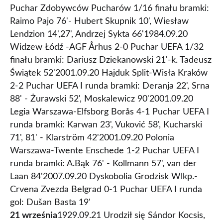
Puchar Zdobywców Pucharów 1/16 finału bramki:
Raimo Pajo 76'- Hubert Skupnik 10', Wiesław
Lendzion 14',27', Andrzej Sykta 66'1984.09.20
Widzew Łódź -AGF Århus 2-0 Puchar UEFA 1/32
finału bramki: Dariusz Dziekanowski 21'-k. Tadeusz
Świątek 52'2001.09.20 Hajduk Split-Wisła Kraków
2-2 Puchar UEFA I runda bramki: Deranja 22', Srna
88' - Żurawski 52', Moskalewicz 90'2001.09.20
Legia Warszawa-Elfsborg Borås 4-1 Puchar UEFA I
runda bramki: Karwan 23', Vuković 58', Kucharski
71', 81' - Klarström 42'2001.09.20 Polonia
Warszawa-Twente Enschede 1-2 Puchar UEFA I
runda bramki: A.Bąk 76' - Kollmann 57', van der
Laan 84'2007.09.20 Dyskobolia Grodzisk Wlkp.-
Crvena Zvezda Belgrad 0-1 Puchar UEFA I runda
gol: Dušan Basta 19'
21 września
1929.09.21 Urodził się Sándor Kocsis,