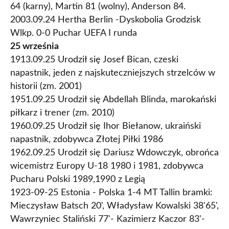
64 (karny), Martin 81 (wolny), Anderson 84.
2003.09.24 Hertha Berlin -Dyskobolia Grodzisk
Wlkp. 0-0 Puchar UEFA I runda
25 września
1913.09.25 Urodził się Josef Bican, czeski
napastnik, jeden z najskuteczniejszych strzelców w
historii (zm. 2001)
1951.09.25 Urodził się Abdellah Blinda, marokański
piłkarz i trener (zm. 2010)
1960.09.25 Urodził się Ihor Biełanow, ukraiński
napastnik, zdobywca Złotej Piłki 1986
1962.09.25 Urodził się Dariusz Wdowczyk, obrońca
wicemistrz Europy U-18 1980 i 1981, zdobywca
Pucharu Polski 1989,1990 z Legią
1923-09-25 Estonia - Polska 1-4 MT Tallin bramki:
Mieczysław Batsch 20', Władysław Kowalski 38'65',
Wawrzyniec Staliński 77'- Kazimierz Kaczor 83'-