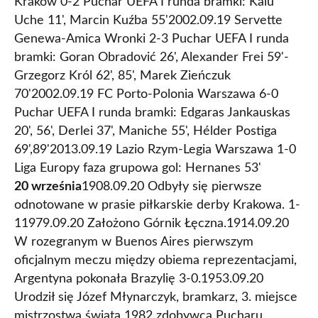
Kraków 0-2 Puchar UEFA I runda bramki: Kalu
Uche 11', Marcin Kuźba 55'2002.09.19 Servette
Genewa-Amica Wronki 2-3 Puchar UEFA I runda
bramki: Goran Obradović 26', Alexander Frei 59'-
Grzegorz Król 62', 85', Marek Zieńczuk
70'2002.09.19 FC Porto-Polonia Warszawa 6-0
Puchar UEFA I runda bramki: Edgaras Jankauskas
20', 56', Derlei 37', Maniche 55', Hélder Postiga
69',89'2013.09.19 Lazio Rzym-Legia Warszawa 1-0
Liga Europy faza grupowa gol: Hernanes 53'
20 września
1908.09.20 Odbyły się pierwsze
odnotowane w prasie piłkarskie derby Krakowa. 1-
11979.09.20 Założono Górnik Łęczna.1914.09.20
W rozegranym w Buenos Aires pierwszym
oficjalnym meczu między obiema reprezentacjami,
Argentyna pokonała Brazylię 3-0.1953.09.20
Urodził się Józef Młynarczyk, bramkarz, 3. miejsce
mistrzostwa świata 1982 zdobywca Pucharu