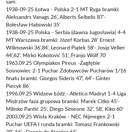
sam.
1938-09-25 Łotwa - Polska 2-1 MT Ryga bramki:
Aleksandrs Vanags 26', Alberts Šeibelis 87'-
Bolesław Habowski 35'
1938-09-25 Polska - Serbia (dawna Jugosławia) 4-4
MT Warszawa bramki: Józef Korbas 28' Ernest
Wilimowski 36',84', Leonard Piątek 58'- Josip Velker
44',62', Mirko Kokotović 51', Franjo Wölf 70'
1963.09.25 Olympiakos Pireus -Zagłębie
Sosnowiec 2-1 Puchar Zdobywców Pucharów 1/16
finału bramki: Giorgos Sideris 47', 64'- Ginter
Piecyk 86'
1996.09.25 Widzew Łódź - Atletico Madryt 1-4 Liga
Mistrzów faza grupowa bramki: Marek Citko 45'-
Milinko Pantić 25', Diego Simeone 32', 58', Kiko 60'
2003.09.25 Wisła Kraków - NEC Nijmegen 2-1
Puchar UEFA I runda bramki: Tomasz Frankowski