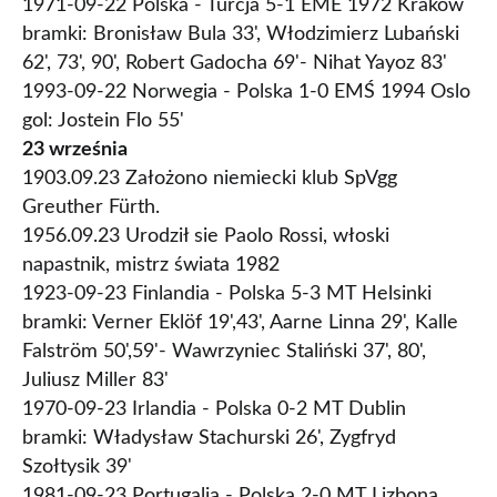
1971-09-22 Polska - Turcja 5-1 EME 1972 Kraków
bramki: Bronisław Bula 33', Włodzimierz Lubański
62', 73', 90', Robert Gadocha 69'- Nihat Yayoz 83'
1993-09-22 Norwegia - Polska 1-0 EMŚ 1994 Oslo
gol: Jostein Flo 55'
23 września
1903.09.23 Założono niemiecki klub SpVgg
Greuther Fürth.
1956.09.23 Urodził sie Paolo Rossi, włoski
napastnik, mistrz świata 1982
1923-09-23 Finlandia - Polska 5-3 MT Helsinki
bramki: Verner Eklöf 19',43', Aarne Linna 29', Kalle
Falström 50',59'- Wawrzyniec Staliński 37', 80',
Juliusz Miller 83'
1970-09-23 Irlandia - Polska 0-2 MT Dublin
bramki: Władysław Stachurski 26', Zygfryd
Szołtysik 39'
1981-09-23 Portugalia - Polska 2-0 MT Lizbona