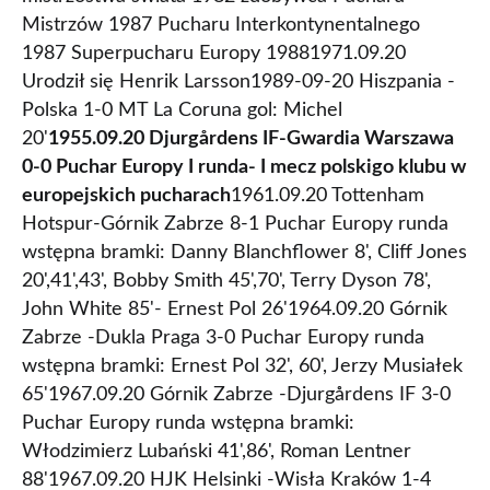
Mistrzów 1987 Pucharu Interkontynentalnego
1987 Superpucharu Europy 19881971.09.20
Urodził się Henrik Larsson1989-09-20 Hiszpania -
Polska 1-0 MT La Coruna gol: Michel
20'
1955.09.20 Djurgårdens IF-Gwardia Warszawa
0-0 Puchar Europy I runda- I mecz polskigo klubu w
europejskich pucharach
1961.09.20 Tottenham
Hotspur-Górnik Zabrze 8-1 Puchar Europy runda
wstępna bramki: Danny Blanchflower 8', Cliff Jones
20',41',43', Bobby Smith 45',70', Terry Dyson 78',
John White 85'- Ernest Pol 26'1964.09.20 Górnik
Zabrze -Dukla Praga 3-0 Puchar Europy runda
wstępna bramki: Ernest Pol 32', 60', Jerzy Musiałek
65'1967.09.20 Górnik Zabrze -Djurgårdens IF 3-0
Puchar Europy runda wstępna bramki:
Włodzimierz Lubański 41',86', Roman Lentner
88'1967.09.20 HJK Helsinki -Wisła Kraków 1-4