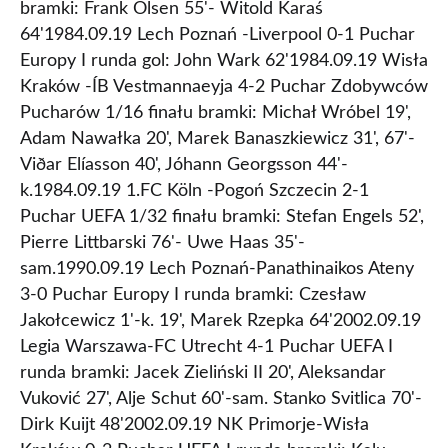
bramki: Frank Olsen 55'- Witold Karaś
64'1984.09.19 Lech Poznań -Liverpool 0-1 Puchar
Europy I runda gol: John Wark 62'1984.09.19 Wisła
Kraków -ÍB Vestmannaeyja 4-2 Puchar Zdobywców
Pucharów 1/16 finału bramki: Michał Wróbel 19',
Adam Nawałka 20', Marek Banaszkiewicz 31', 67'-
Viðar Elíasson 40', Jóhann Georgsson 44'-
k.1984.09.19 1.FC Köln -Pogoń Szczecin 2-1
Puchar UEFA 1/32 finału bramki: Stefan Engels 52',
Pierre Littbarski 76'- Uwe Haas 35'-
sam.1990.09.19 Lech Poznań-Panathinaikos Ateny
3-0 Puchar Europy I runda bramki: Czesław
Jakołcewicz 1'-k. 19', Marek Rzepka 64'2002.09.19
Legia Warszawa-FC Utrecht 4-1 Puchar UEFA I
runda bramki: Jacek Zieliński II 20', Aleksandar
Vuković 27', Alje Schut 60'-sam. Stanko Svitlica 70'-
Dirk Kuijt 48'2002.09.19 NK Primorje-Wisła