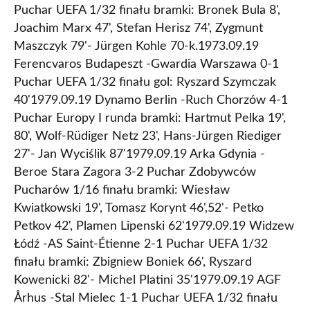
Puchar UEFA 1/32 finału bramki: Bronek Bula 8',
Joachim Marx 47', Stefan Herisz 74', Zygmunt
Maszczyk 79'- Jürgen Kohle 70-k.1973.09.19
Ferencvaros Budapeszt -Gwardia Warszawa 0-1
Puchar UEFA 1/32 finału gol: Ryszard Szymczak
40'1979.09.19 Dynamo Berlin -Ruch Chorzów 4-1
Puchar Europy I runda bramki: Hartmut Pelka 19',
80', Wolf-Rüdiger Netz 23', Hans-Jürgen Riediger
27'- Jan Wyciślik 87'1979.09.19 Arka Gdynia -
Beroe Stara Zagora 3-2 Puchar Zdobywców
Pucharów 1/16 finału bramki: Wiesław
Kwiatkowski 19', Tomasz Korynt 46',52'- Petko
Petkov 42', Plamen Lipenski 62'1979.09.19 Widzew
Łódź -AS Saint-Étienne 2-1 Puchar UEFA 1/32
finału bramki: Zbigniew Boniek 66', Ryszard
Kowenicki 82'- Michel Platini 35'1979.09.19 AGF
Århus -Stal Mielec 1-1 Puchar UEFA 1/32 finału