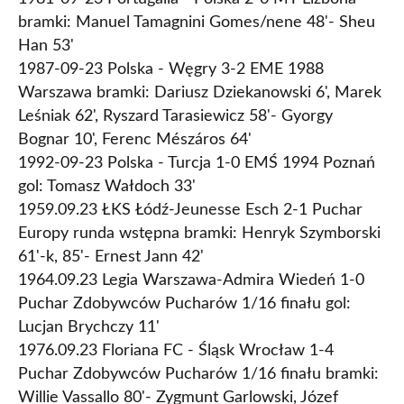
bramki: Manuel Tamagnini Gomes/nene 48'- Sheu
Han 53'
1987-09-23 Polska - Węgry 3-2 EME 1988
Warszawa bramki: Dariusz Dziekanowski 6', Marek
Leśniak 62', Ryszard Tarasiewicz 58'- Gyorgy
Bognar 10', Ferenc Mészáros 64'
1992-09-23 Polska - Turcja 1-0 EMŚ 1994 Poznań
gol: Tomasz Wałdoch 33'
1959.09.23 ŁKS Łódź-Jeunesse Esch 2-1 Puchar
Europy runda wstępna bramki: Henryk Szymborski
61'-k, 85'- Ernest Jann 42'
1964.09.23 Legia Warszawa-Admira Wiedeń 1-0
Puchar Zdobywców Pucharów 1/16 finału gol:
Lucjan Brychczy 11'
1976.09.23 Floriana FC - Śląsk Wrocław 1-4
Puchar Zdobywców Pucharów 1/16 finału bramki:
Willie Vassallo 80'- Zygmunt Garlowski, Józef