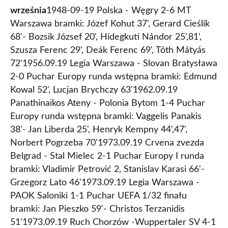
września
1948-09-19 Polska - Węgry 2-6 MT
Warszawa bramki: Józef Kohut 37', Gerard Cieślik
68'- Bozsik József 20', Hidegkuti Nándor 25',81',
Szusza Ferenc 29', Deák Ferenc 69', Tóth Mátyás
72'1956.09.19 Legia Warszawa - Slovan Bratysława
2-0 Puchar Europy runda wstępna bramki: Edmund
Kowal 52', Lucjan Brychczy 63'1962.09.19
Panathinaikos Ateny - Polonia Bytom 1-4 Puchar
Europy runda wstępna bramki: Vaggelis Panakis
38'- Jan Liberda 25', Henryk Kempny 44',47',
Norbert Pogrzeba 70'1973.09.19 Crvena zvezda
Belgrad - Stal Mielec 2-1 Puchar Europy I runda
bramki: Vladimir Petrović 2, Stanislav Karasi 66'-
Grzegorz Lato 46'1973.09.19 Legia Warszawa -
PAOK Saloniki 1-1 Puchar UEFA 1/32 finału
bramki: Jan Pieszko 59'- Christos Terzanidis
51'1973.09.19 Ruch Chorzów -Wuppertaler SV 4-1