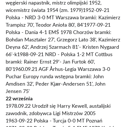
węgierski napastnik, mistrz olimpijski 1952,
wicemistrz świata 1954 (zm. 1979)1952-09-21
Polska - NRD 3-0 MT Warszawa bramki: Kazimierz
Trampisz 70', Teodor Anioła 80', 84'1977-09-21
Polska - Dania 4-1 EMŚ 1978 Chorzów bramki:
Bohdan Masztaler 27', Grzegorz Lato 38', Kazimierz
Deyna 62', Andrzej Szarmach 81'- Kristen Nygaard
66'-k1988-09-21 NRD - Polska 1-2 MT Cottbus
bramki: Rainer Ernst 29'- Jan Furtok 60',
80'1960.09.21 AGF Århus-Legia Warszawa 3-0
Puchar Europy runda wstępna bramki: John
Amdisen 32', Peder Kjær-Andersen 51', John
Jensen 75'
22 września
1978.09.22 Urodził się Harry Kewell, austalijski
zawodnik, zdobywca Ligi Mistrzów 2005
1963-09-22 Polska - Turcja 0-0 MT Poznań