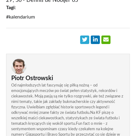
29', 56'- Dennis de Nooijer 65'
Tagi:
#kalendarium
Piotr Ostrowski
Od najmłodszych lat fascynuję się piłką nożną – od
emocjonujących meczów po świat pełen statystyk, rekordów i
ciekawostek. Moją pasją są nie tylko rozgrywki, ale też związane z
nimi tematy, takie jak zakłady bukmacherskie czy aktywność
fizyczna. Uwielbiam zgłębiać historie sportowych legend i
odkrywać mniej znane fakty ze świata futbolu.Na KF piszę o
wszelkiej maści ciekawostkach, statystykach ze świata futbolu i
tematach kręcących się wokół sportu.Fun fact o mnie - z
sentymentem wspominam czasy kiedy czekałem na kolejne
numery Gigasportu i Bravo Sportu by przeczytać co się dzieje w