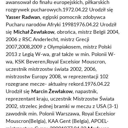
awansował do finału europejskich, piłkarskich
rozgrywek pucharowych.1972.04.22 Urodził się
Yasser Radwan
, egipski pomocnik zdobywca
Pucharu narodów Afryki 19981976.04.22 Urodził
się
Michał Żewłakow
, obrońca, mistrz Belgii 2004,
2006 z RSC Anderlecht, mistrz Grecji
2007,2008,2009 z Olympiakosem, mistrz Polski
2013 z Legią W-wa, grał także w min. Polonii W-
wa, KSK Beveren,Royal Excelsior Mouscron,
uczestnik mistrzostw świata 2002, 2006,
mistrzostw Europy 2008, w reprezentacji 102
rozegrane mecze- aktualny rekord.1976.04.22
Urodził się
Marcin Żewłakow
, napastnik,
reprezentant kraju, uczestnik Mistrzostw Świata
2002, strzelec jednej bramki w meczu z USA (3-1)
zawodnik min. Polonii Warszawa, Royal Excelsior
Mouscron(Belgia), KAA Gent (Belgia), APOEL-