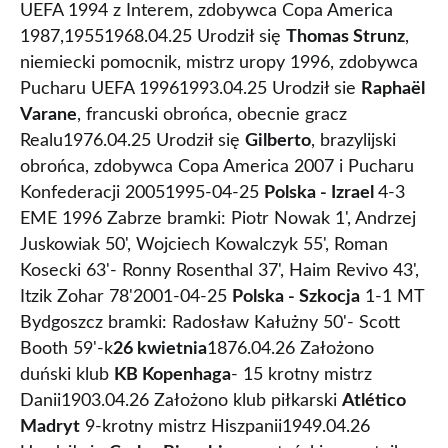
UEFA 1994 z Interem, zdobywca Copa America
1987,19551968.04.25 Urodził się
Thomas Strunz
,
niemiecki pomocnik, mistrz uropy 1996, zdobywca
Pucharu UEFA 19961993.04.25 Urodził sie
Raphaël
Varane
, francuski obrońca, obecnie gracz
Realu1976.04.25 Urodził się
Gilberto
, brazylijski
obrońca, zdobywca Copa America 2007 i Pucharu
Konfederacji 20051995-04-25
Polska - Izrael
4-3
EME 1996 Zabrze bramki: Piotr Nowak 1', Andrzej
Juskowiak 50', Wojciech Kowalczyk 55', Roman
Kosecki 63'- Ronny Rosenthal 37', Haim Revivo 43',
Itzik Zohar 78'2001-04-25
Polska - Szkocja
1-1 MT
Bydgoszcz bramki: Radosław Kałużny 50'- Scott
Booth 59'-k
26 kwietnia
1876.04.26 Założono
duński klub
KB Kopenhaga
- 15 krotny mistrz
Danii1903.04.26 Założono klub piłkarski
Atlético
Madryt
9-krotny mistrz Hiszpanii1949.04.26