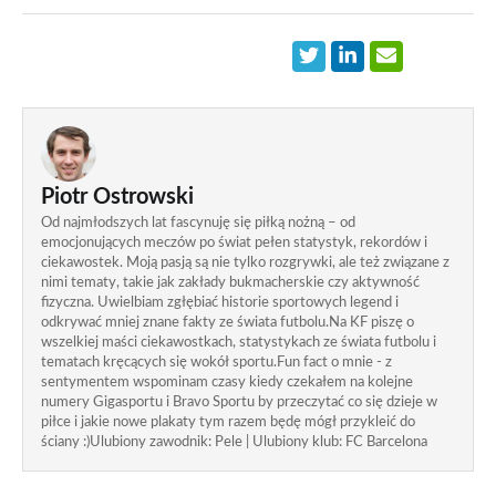
Piotr Ostrowski
Od najmłodszych lat fascynuję się piłką nożną – od
emocjonujących meczów po świat pełen statystyk, rekordów i
ciekawostek. Moją pasją są nie tylko rozgrywki, ale też związane z
nimi tematy, takie jak zakłady bukmacherskie czy aktywność
fizyczna. Uwielbiam zgłębiać historie sportowych legend i
odkrywać mniej znane fakty ze świata futbolu.Na KF piszę o
wszelkiej maści ciekawostkach, statystykach ze świata futbolu i
tematach kręcących się wokół sportu.Fun fact o mnie - z
sentymentem wspominam czasy kiedy czekałem na kolejne
numery Gigasportu i Bravo Sportu by przeczytać co się dzieje w
piłce i jakie nowe plakaty tym razem będę mógł przykleić do
ściany :)Ulubiony zawodnik: Pele | Ulubiony klub: FC Barcelona