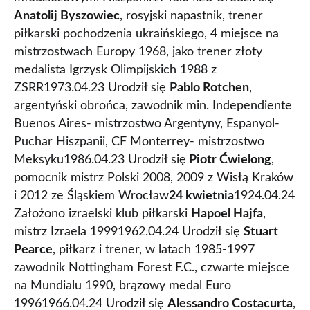
Anatolij Byszowiec
, rosyjski napastnik, trener
piłkarski pochodzenia ukraińskiego, 4 miejsce na
mistrzostwach Europy 1968, jako trener złoty
medalista Igrzysk Olimpijskich 1988 z
ZSRR1973.04.23 Urodził się
Pablo Rotchen
,
argentyński obrońca, zawodnik min. Independiente
Buenos Aires- mistrzostwo Argentyny, Espanyol-
Puchar Hiszpanii, CF Monterrey- mistrzostwo
Meksyku1986.04.23 Urodził się
Piotr Ćwielong
,
pomocnik mistrz Polski 2008, 2009 z Wisłą Kraków
i 2012 ze Śląskiem Wrocław
24 kwietnia
1924.04.24
Założono izraelski klub piłkarski
Hapoel Hajfa
,
mistrz Izraela 19991962.04.24 Urodził się
Stuart
Pearce
, piłkarz i trener, w latach 1985-1997
zawodnik Nottingham Forest F.C., czwarte miejsce
na Mundialu 1990, brązowy medal Euro
19961966.04.24 Urodził się
Alessandro Costacurta
,