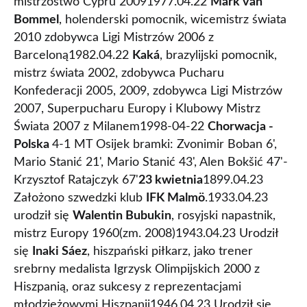
mistrzostwo Cypru 20091977.04.22
Mark van
Bommel
, holenderski pomocnik, wicemistrz świata
2010 zdobywca Ligi Mistrzów 2006 z
Barceloną1982.04.22
Kaká
, brazylijski pomocnik,
mistrz świata 2002, zdobywca Pucharu
Konfederacji 2005, 2009, zdobywca Ligi Mistrzów
2007, Superpucharu Europy i Klubowy Mistrz
Świata 2007 z Milanem1998-04-22
Chorwacja -
Polska
4-1 MT Osijek bramki: Zvonimir Boban 6',
Mario Stanić 21', Mario Stanić 43', Alen Bokšić 47'-
Krzysztof Ratajczyk 67'
23 kwietnia
1899.04.23
Założono szwedzki klub
IFK Malmö
.1933.04.23
urodził się
Walentin Bubukin
, rosyjski napastnik,
mistrz Europy 1960(zm. 2008)1943.04.23 Urodził
się
Inaki Sáez
, hiszpański piłkarz, jako trener
srebrny medalista Igrzysk Olimpijskich 2000 z
Hiszpanią, oraz sukcesy z reprezentacjami
młodzieżowymi Hiszpanii1946.04.23 Urodził się