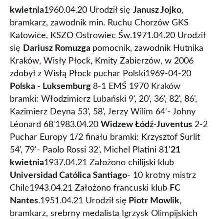
kwietnia
1960.04.20 Urodził się
Janusz Jojko
,
bramkarz, zawodnik min. Ruchu Chorzów GKS
Katowice, KSZO Ostrowiec Św.1971.04.20 Urodził
się
Dariusz Romuzga
pomocnik, zawodnik Hutnika
Kraków, Wisły Płock, Kmity Zabierzów, w 2006
zdobył z Wisłą Płock puchar Polski1969-04-20
Polska - Luksemburg
8-1 EMŚ 1970 Kraków
bramki: Włodzimierz Lubański 9', 20', 36', 82', 86',
Kazimierz Deyna 53', 58', Jerzy Wilim 64'- Johny
Léonard 68'1983.04.20
Widzew Łódź-Juventus
2-2
Puchar Europy 1/2 finału bramki: Krzysztof Surlit
54', 79'- Paolo Rossi 32', Michel Platini 81'
21
kwietnia
1937.04.21 Założono chilijski klub
Universidad Católica Santiago
- 10 krotny mistrz
Chile1943.04.21 Założono francuski klub
FC
Nantes
.1951.04.21 Urodził się
Piotr Mowlik
,
bramkarz, srebrny medalista Igrzysk Olimpijskich