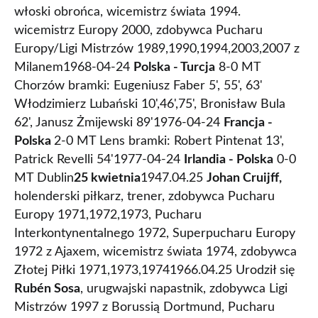
włoski obrońca, wicemistrz świata 1994.
wicemistrz Europy 2000, zdobywca Pucharu
Europy/Ligi Mistrzów 1989,1990,1994,2003,2007 z
Milanem1968-04-24
Polska - Turcja
8-0 MT
Chorzów bramki: Eugeniusz Faber 5', 55', 63'
Włodzimierz Lubański 10',46',75', Bronisław Bula
62', Janusz Żmijewski 89'1976-04-24
Francja -
Polska
2-0 MT Lens bramki: Robert Pintenat 13',
Patrick Revelli 54'1977-04-24
Irlandia - Polska
0-0
MT Dublin
25 kwietnia
1947.04.25
Johan Cruijff,
holenderski piłkarz, trener, zdobywca Pucharu
Europy 1971,1972,1973, Pucharu
Interkontynentalnego 1972, Superpucharu Europy
1972 z Ajaxem, wicemistrz świata 1974, zdobywca
Złotej Piłki 1971,1973,19741966.04.25 Urodził się
Rubén Sosa
, urugwajski napastnik, zdobywca Ligi
Mistrzów 1997 z Borussią Dortmund, Pucharu