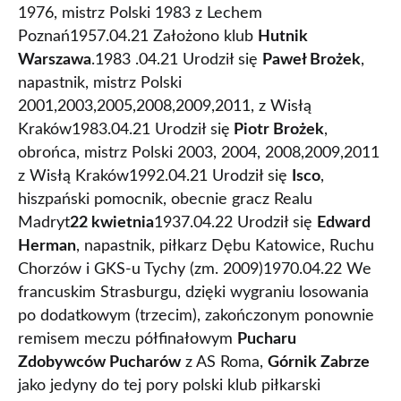
1976, mistrz Polski 1983 z Lechem
Poznań1957.04.21 Założono klub
Hutnik
Warszawa
.1983 .04.21 Urodził się
Paweł Brożek
,
napastnik, mistrz Polski
2001,2003,2005,2008,2009,2011, z Wisłą
Kraków1983.04.21 Urodził się
Piotr Brożek
,
obrońca, mistrz Polski 2003, 2004, 2008,2009,2011
z Wisłą Kraków1992.04.21 Urodził się
Isco
,
hiszpański pomocnik, obecnie gracz Realu
Madryt
22 kwietnia
1937.04.22 Urodził się
Edward
Herman
, napastnik, piłkarz Dębu Katowice, Ruchu
Chorzów i GKS-u Tychy (zm. 2009)1970.04.22 We
francuskim Strasburgu, dzięki wygraniu losowania
po dodatkowym (trzecim), zakończonym ponownie
remisem meczu półfinałowym
Pucharu
Zdobywców Pucharów
z AS Roma,
Górnik Zabrze
jako jedyny do tej pory polski klub piłkarski