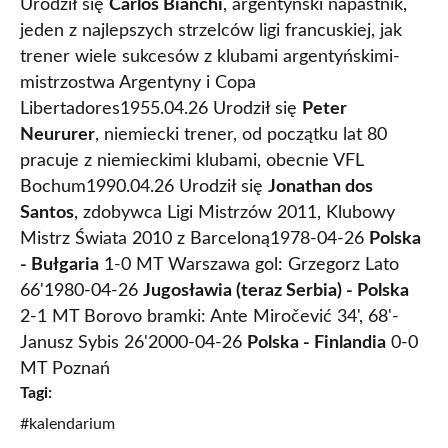
Urodził się
Carlos Bianchi
, argentyński napastnik,
jeden z najlepszych strzelców ligi francuskiej, jak
trener wiele sukcesów z klubami argentyńskimi-
mistrzostwa Argentyny i Copa
Libertadores1955.04.26 Urodził się
Peter
Neururer
, niemiecki trener, od początku lat 80
pracuje z niemieckimi klubami, obecnie VFL
Bochum1990.04.26 Urodził się
Jonathan dos
Santos
, zdobywca Ligi Mistrzów 2011, Klubowy
Mistrz Świata 2010 z Barceloną1978-04-26
Polska
- Bułgaria
1-0 MT Warszawa gol: Grzegorz Lato
66'1980-04-26
Jugosławia (teraz Serbia) - Polska
2-1 MT Borovo bramki: Ante Miročević 34', 68'-
Janusz Sybis 26'2000-04-26
Polska - Finlandia
0-0
MT Poznań
Tagi:
#kalendarium