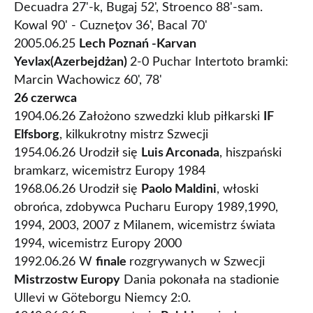
Decuadra 27'-k, Bugaj 52', Stroenco 88'-sam.
Kowal 90' - Cuzneţov 36', Bacal 70'
2005.06.25
Lech Poznań -Karvan
Yevlax(Azerbejdżan)
2-0 Puchar Intertoto bramki:
Marcin Wachowicz 60', 78'
26 czerwca
1904.06.26 Założono szwedzki klub piłkarski
IF
Elfsborg
, kilkukrotny mistrz Szwecji
1954.06.26 Urodził się
Luis Arconada
, hiszpański
bramkarz, wicemistrz Europy 1984
1968.06.26 Urodził się
Paolo Maldini
, włoski
obrońca, zdobywca Pucharu Europy 1989,1990,
1994, 2003, 2007 z Milanem, wicemistrz świata
1994, wicemistrz Europy 2000
1992.06.26 W
finale
rozgrywanych w Szwecji
Mistrzostw Europy
Dania pokonała na stadionie
Ullevi w Göteborgu Niemcy 2:0.