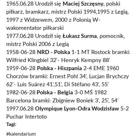
1965.06.28 Urodził się
Maciej Szczęsny,
polski
piłkarz, bramkarz, mistrz Polski 1994,1995 z Legią,
1997 z Widzewem, 2000 z Polonią W-
wakomentator piłkarski
1977.06.28 Urodził się
Łukasz Surma
, pomocnik,
mistrz Polski 2006 z Legią
1958-06-28
NRD - Polska
1-1 MT Rostock bramki:
Wilfried Klingbiel 32'- Henryk Kempny 88'
1959-06-28
Polska - Hiszpania
2-4 EME 1960
Chorzów bramki: Ernest Pohl 34', Lucjan Brychczy
62'- Luis Suárez 41',51', Di Stéfano 43', 55'
1982-06-28
Polska - Belgia
3-0 MŚ 1982
Barcelona bramki: Zbigniew Boniek 3', 25', 54'
1997.06.28
Olympique Lyon-Odra Wodzisław
5-2
Puchar Intertoto
Tagi:
#kalendarium