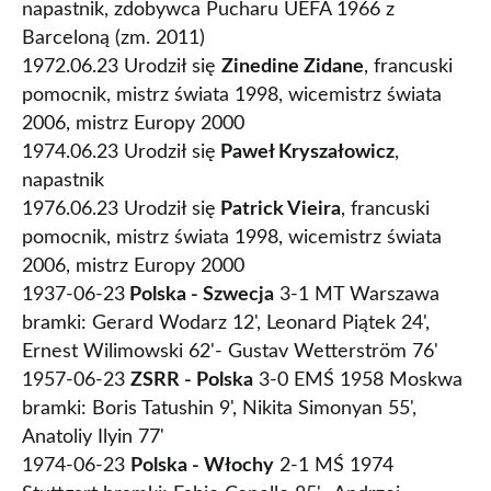
napastnik, zdobywca Pucharu UEFA 1966 z
Barceloną (zm. 2011)
1972.06.23 Urodził się
Zinedine Zidane
, francuski
pomocnik, mistrz świata 1998, wicemistrz świata
2006, mistrz Europy 2000
1974.06.23 Urodził się
Paweł Kryszałowicz
,
napastnik
1976.06.23 Urodził się
Patrick Vieira
, francuski
pomocnik, mistrz świata 1998, wicemistrz świata
2006, mistrz Europy 2000
1937-06-23
Polska - Szwecja
3-1 MT Warszawa
bramki: Gerard Wodarz 12', Leonard Piątek 24',
Ernest Wilimowski 62'- Gustav Wetterström 76'
1957-06-23
ZSRR - Polska
3-0 EMŚ 1958 Moskwa
bramki: Boris Tatushin 9', Nikita Simonyan 55',
Anatoliy Ilyin 77'
1974-06-23
Polska - Włochy
2-1 MŚ 1974