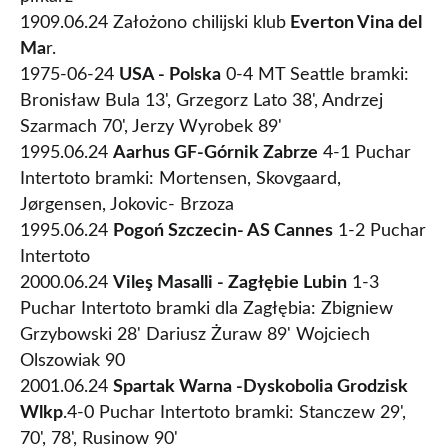
1909.06.24 Założono chilijski klub
Everton Vina del
Ma
r.
1975-06-24
USA - Polska
0-4 MT Seattle bramki:
Bronisław Bula 13', Grzegorz Lato 38', Andrzej
Szarmach 70', Jerzy Wyrobek 89'
1995.06.24
Aarhus GF-Górnik Zabrze
4-1 Puchar
Intertoto bramki: Mortensen, Skovgaard,
Jørgensen, Jokovic- Brzoza
1995.06.24
Pogoń Szczecin- AS Cannes
1-2 Puchar
Intertoto
2000.06.24
Vileş Masalli - Zagłębie Lubin
1-3
Puchar Intertoto bramki dla Zagłębia: Zbigniew
Grzybowski 28' Dariusz Żuraw 89' Wojciech
Olszowiak 90
2001.06.24
Spartak Warna -Dyskobolia Grodzisk
Wlkp
.4-0 Puchar Intertoto bramki: Stanczew 29',
70', 78', Rusinow 90'