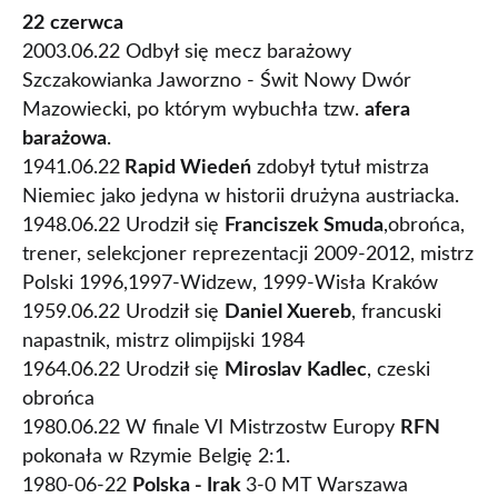
22
czerwca
2003.06.22 Odbył się mecz barażowy
Szczakowianka Jaworzno - Świt Nowy Dwór
Mazowiecki, po którym wybuchła tzw.
afera
barażowa
.
1941.06.22
Rapid Wiedeń
zdobył tytuł mistrza
Niemiec jako jedyna w historii drużyna austriacka.
1948.06.22 Urodził się
Franciszek Smuda
,obrońca,
trener, selekcjoner reprezentacji 2009-2012, mistrz
Polski 1996,1997-Widzew, 1999-Wisła Kraków
1959.06.22 Urodził się
Daniel Xuereb
, francuski
napastnik, mistrz olimpijski 1984
1964.06.22 Urodził się
Miroslav Kadlec
, czeski
obrońca
1980.06.22 W finale VI Mistrzostw Europy
RFN
pokonała w Rzymie Belgię 2:1.
1980-06-22
Polska - Irak
3-0 MT Warszawa