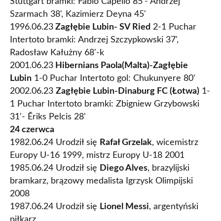
Stuttgart bramki: Fabio Capello 85'- Andrzej
Szarmach 38', Kazimierz Deyna 45'
1996.06.23
Zagłębie Lubin- SV Ried
2-1 Puchar
Intertoto bramki: Andrzej Szczypkowski 37',
Radosław Kałużny 68'-k
2001.06.23
Hibernians Paola(Malta)-Zagłębie
Lubin
1-0 Puchar Intertoto gol: Chukunyere 80'
2002.06.23
Zagłębie Lubin-Dinaburg FC (Łotwa)
1-
1 Puchar Intertoto bramki: Zbigniew Grzybowski
31'- Ēriks Pelcis 28'
24 czerwca
1982.06.24 Urodził się
Rafał Grzelak
, wicemistrz
Europy U-16 1999, mistrz Europy U-18 2001
1985.06.24 Urodził się
Diego Alves
, brazylijski
bramkarz, brązowy medalista Igrzysk Olimpijski
2008
1987.06.24 Urodził się
Lionel Messi
, argentyński
piłkarz