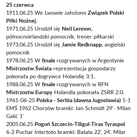
25 czerwca
1911.06.25 We Lwowie założono
Związek Polski
Piłki Nożnej
.
1971.06.25 Urodził się
Neil Lennon
,
północnoirlandzki pomocnik, trener piłkarski
1973.06.25 Urodził się
Jamie Redknapp
, angielski
pomocnik
1978.06.25 W
finale
rozgrywanych w Argentynie
Mistrzostw Świata
reprezentacja gospodarzy
pokonała po dogrywce Holandię 3:1.
1988.06.25 W
finale
rozgrywanych w RFN
Mistrzostw Europy
Holandia pokonała ZSRR 2:0.
1961-06-25
Polska - Serbia (dawna Jugosławia)
1-1
EMŚ 1962 Chorzów bramki: Jan Schmidt 29'- Milan
Galić 1'
2005.06.25
Pogoń Szczecin-Tiligul-Tiras Tyraspol
6-2 Puchar Intertoto bramki: Batata 22', 24', Milar