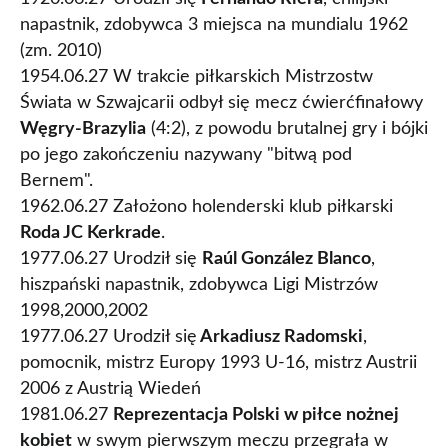
napastnik, zdobywca 3 miejsca na mundialu 1962
(zm. 2010)
1954.06.27 W trakcie piłkarskich Mistrzostw
Świata w Szwajcarii odbył się mecz ćwierćfinałowy
Węgry-Brazylia
(4:2), z powodu brutalnej gry i bójki
po jego zakończeniu nazywany "bitwą pod
Bernem".
1962.06.27 Założono holenderski klub piłkarski
Roda JC Kerkrade
.
1977.06.27 Urodził się
Raúl González Blanco
,
hiszpański napastnik, zdobywca Ligi Mistrzów
1998,2000,2002
1977.06.27 Urodził się
Arkadiusz Radomski
,
pomocnik, mistrz Europy 1993 U-16, mistrz Austrii
2006 z Austrią Wiedeń
1981.06.27
Reprezentacja Polski w piłce nożnej
kobiet
w swym pierwszym meczu przegrała w