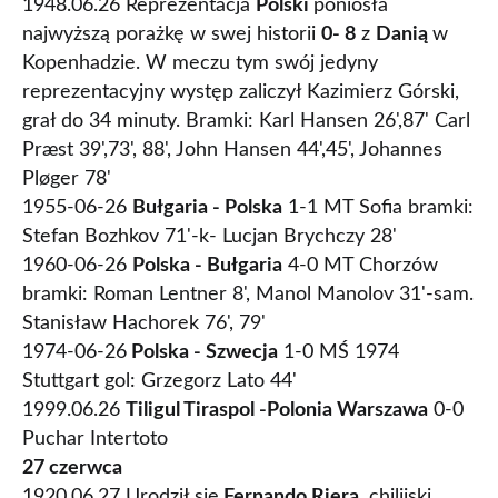
1948.06.26 Reprezentacja
Polski
poniosła
najwyższą porażkę w swej historii
0- 8
z
Danią
w
Kopenhadzie. W meczu tym swój jedyny
reprezentacyjny występ zaliczył Kazimierz Górski,
grał do 34 minuty. Bramki: Karl Hansen 26',87' Carl
Præst 39',73', 88', John Hansen 44',45', Johannes
Pløger 78'
1955-06-26
Bułgaria - Polska
1-1 MT Sofia bramki:
Stefan Bozhkov 71'-k- Lucjan Brychczy 28'
1960-06-26
Polska - Bułgaria
4-0 MT Chorzów
bramki: Roman Lentner 8', Manol Manolov 31'-sam.
Stanisław Hachorek 76', 79'
1974-06-26
Polska - Szwecja
1-0 MŚ 1974
Stuttgart gol: Grzegorz Lato 44'
1999.06.26
Tiligul Tiraspol -Polonia Warszawa
0-0
Puchar Intertoto
27 czerwca
1920.06.27 Urodził się
Fernando Riera
, chilijski