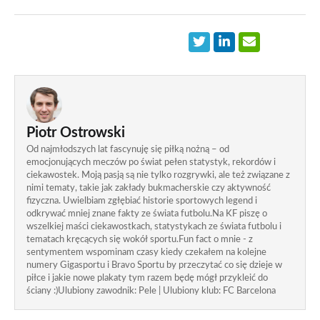
Piotr Ostrowski
Od najmłodszych lat fascynuję się piłką nożną – od
emocjonujących meczów po świat pełen statystyk, rekordów i
ciekawostek. Moją pasją są nie tylko rozgrywki, ale też związane z
nimi tematy, takie jak zakłady bukmacherskie czy aktywność
fizyczna. Uwielbiam zgłębiać historie sportowych legend i
odkrywać mniej znane fakty ze świata futbolu.Na KF piszę o
wszelkiej maści ciekawostkach, statystykach ze świata futbolu i
tematach kręcących się wokół sportu.Fun fact o mnie - z
sentymentem wspominam czasy kiedy czekałem na kolejne
numery Gigasportu i Bravo Sportu by przeczytać co się dzieje w
piłce i jakie nowe plakaty tym razem będę mógł przykleić do
ściany :)Ulubiony zawodnik: Pele | Ulubiony klub: FC Barcelona