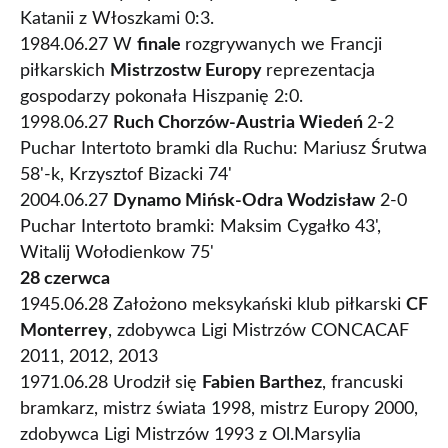
Katanii z Włoszkami 0:3.
1984.06.27 W
finale
rozgrywanych we Francji
piłkarskich
Mistrzostw Europy
reprezentacja
gospodarzy pokonała Hiszpanię 2:0.
1998.06.27
Ruch Chorzów-Austria Wiedeń
2-2
Puchar Intertoto bramki dla Ruchu: Mariusz Śrutwa
58'-k, Krzysztof Bizacki 74'
2004.06.27
Dynamo Mińsk-Odra Wodzisław
2-0
Puchar Intertoto bramki: Maksim Cygałko 43',
Witalij Wołodienkow 75'
28 czerwca
1945.06.28 Założono meksykański klub piłkarski
CF
Monterrey
, zdobywca Ligi Mistrzów CONCACAF
2011, 2012, 2013
1971.06.28 Urodził się
Fabien Barthez
, francuski
bramkarz, mistrz świata 1998, mistrz Europy 2000,
zdobywca Ligi Mistrzów 1993 z Ol.Marsylia