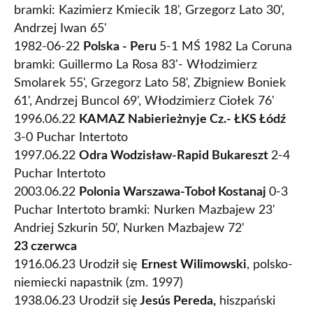
bramki: Kazimierz Kmiecik 18', Grzegorz Lato 30',
Andrzej Iwan 65'
1982-06-22
Polska - Peru
5-1 MŚ 1982 La Coruna
bramki: Guillermo La Rosa 83'- Włodzimierz
Smolarek 55', Grzegorz Lato 58', Zbigniew Boniek
61', Andrzej Buncol 69', Włodzimierz Ciołek 76'
1996.06.22
KAMAZ Nabierieżnyje Cz.- ŁKS Łódź
3-0 Puchar Intertoto
1997.06.22
Odra Wodzisław-Rapid Bukareszt
2-4
Puchar Intertoto
2003.06.22
Polonia Warszawa-Toboł Kostanaj
0-3
Puchar Intertoto bramki: Nurken Mazbajew 23'
Andriej Szkurin 50', Nurken Mazbajew 72'
23 czerwca
1916.06.23 Urodził się
Ernest Wilimowski
, polsko-
niemiecki napastnik (zm. 1997)
1938.06.23 Urodził się
Jesús Pereda,
hiszpański