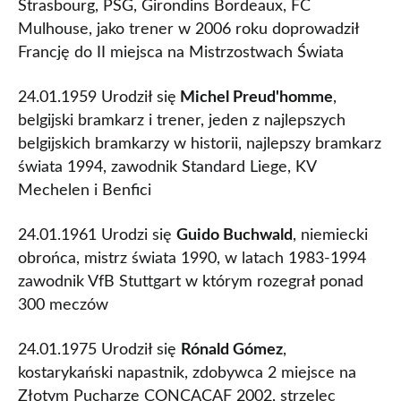
Strasbourg, PSG, Girondins Bordeaux, FC
Mulhouse, jako trener w 2006 roku doprowadził
Francję do II miejsca na Mistrzostwach Świata
24.01.1959 Urodził się
Michel Preud'homme
,
belgijski bramkarz i trener, jeden z najlepszych
belgijskich bramkarzy w historii, najlepszy bramkarz
świata 1994, zawodnik Standard Liege, KV
Mechelen i Benfici
24.01.1961 Urodzi się
Guido Buchwald
, niemiecki
obrońca, mistrz świata 1990, w latach 1983-1994
zawodnik VfB Stuttgart w którym rozegrał ponad
300 meczów
24.01.1975 Urodził się
Rónald Gómez
,
kostarykański napastnik, zdobywca 2 miejsce na
Złotym Pucharze CONCACAF 2002, strzelec