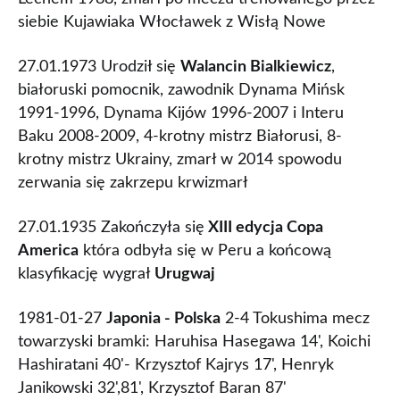
siebie Kujawiaka Włocławek z Wisłą Nowe
27.01.1973 Urodził się
Walancin Bialkiewicz
,
białoruski pomocnik, zawodnik Dynama Mińsk
1991-1996, Dynama Kijów 1996-2007 i Interu
Baku 2008-2009, 4-krotny mistrz Białorusi, 8-
krotny mistrz Ukrainy, zmarł w 2014 spowodu
zerwania się zakrzepu krwizmarł
27.01.1935 Zakończyła się
XIII edycja Copa
America
która odbyła się w Peru a końcową
klasyfikację wygrał
Urugwaj
1981-01-27
Japonia - Polska
2-4 Tokushima mecz
towarzyski bramki: Haruhisa Hasegawa 14', Koichi
Hashiratani 40'- Krzysztof Kajrys 17', Henryk
Janikowski 32',81', Krzysztof Baran 87'