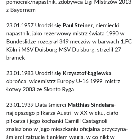
pomocnik/napastnik, zdobywca Ligi MIstrzów 2013
z Bayernem
23.01.1957 Urodził się
Paul Steiner
, niemiecki
napastnik, jako rezerwowy mistrz świata 1990 w
Bundeslidze rozegrał 349 meczów w barwach 1.FC
Köln i MSV Duisburg MSV Duisburg, strzelił 27
bramek
23.01.1983 Urodził się
Krzysztof Łągiewka
,
obrońca, wicemistrz Europy U-16 1999, mistrz
Łotwy 2003 ze Skonto Ryga
23.01.1939 Data śmierci
Matthias Sindelara
-
najlepszego piłkarza Austrii w XX wieku, ciało
piłkarza i jego kochanki Camilli Castagnoli
znaleziono w jego mieszkaniu oficjalna przyczyna-
śmierci zatrucie tlenkiem węgla, w co nikt w