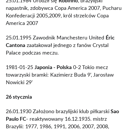
25.01.1984 Urodził się
Robinho
, brazylijski
napastnik, zdobywca Copa America 2007, Pucharu
Konfederacji 2005,2009, król strzelców Copa
America 2007
25.01.1995 Zawodnik Manchesteru United
Éric
Cantona
zaatakował jednego z fanów Crystal
Palace podczas meczu.
1981-01-25
Japonia - Polska
0-2 Tokio mecz
towarzyski bramki: Kazimierz Buda 9', Jarosław
Nowicki 29'
26 stycznia
26.01.1930 Założono brazylijski klub piłkarski
Sao
Paulo FC
- reaktywowany 16.12.1935. mistrz
Brazylii: 1977, 1986, 1991, 2006, 2007, 2008,