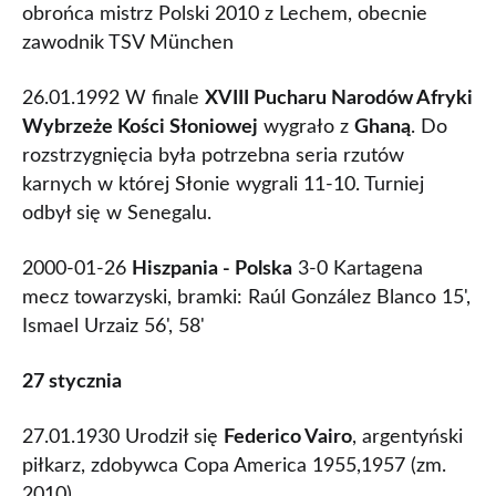
obrońca mistrz Polski 2010 z Lechem, obecnie
zawodnik TSV München
26.01.1992 W finale
XVIII Pucharu Narodów Afryki
Wybrzeże Kości Słoniowej
wygrało z
Ghaną
. Do
rozstrzygnięcia była potrzebna seria rzutów
karnych w której Słonie wygrali 11-10. Turniej
odbył się w Senegalu.
2000-01-26
Hiszpania - Polska
3-0 Kartagena
mecz towarzyski, bramki: Raúl González Blanco 15',
Ismael Urzaiz 56', 58'
27 stycznia
27.01.1930 Urodził się
Federico Vairo
, argentyński
piłkarz, zdobywca Copa America 1955,1957 (zm.
2010)