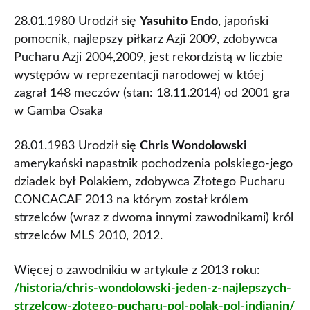
28.01.1980 Urodził się
Yasuhito Endo
, japoński
pomocnik, najlepszy piłkarz Azji 2009, zdobywca
Pucharu Azji 2004,2009, jest rekordzistą w liczbie
występów w reprezentacji narodowej w któej
zagrał 148 meczów (stan: 18.11.2014) od 2001 gra
w Gamba Osaka
28.01.1983 Urodził się
Chris Wondolowski
amerykański napastnik pochodzenia polskiego-jego
dziadek był Polakiem, zdobywca Złotego Pucharu
CONCACAF 2013 na którym został królem
strzelców (wraz z dwoma innymi zawodnikami) król
strzelców MLS 2010, 2012.
Więcej o zawodnikiu w artykule z 2013 roku:
/historia/chris-wondolowski-jeden-z-najlepszych-
strzelcow-zlotego-pucharu-pol-polak-pol-indianin/