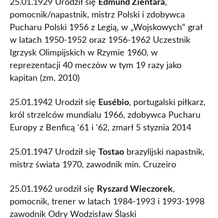
25.01.1929 Urodził się
Edmund Zientara
,
pomocnik/napastnik, mistrz Polski i zdobywca
Pucharu Polski 1956 z Legią, w „Wojskowych” grał
w latach 1950-1952 oraz 1956-1962 Uczestnik
Igrzysk Olimpijskich w Rzymie 1960, w
reprezentacji 40 meczów w tym 19 razy jako
kapitan (zm. 2010)
25.01.1942 Urodził się
Eusébio
, portugalski piłkarz,
król strzelców mundialu 1966, zdobywca Pucharu
Europy z Benficą '61 i '62, zmarł 5 styznia 2014
25.01.1947 Urodził się
Tostao
brazylijski napastnik,
mistrz świata 1970, zawodnik min. Cruzeiro
25.01.1962 urodził się
Ryszard Wieczorek
,
pomocnik, trener w latach 1984-1993 i 1993-1998
zawodnik Odry Wodzisław Śląski