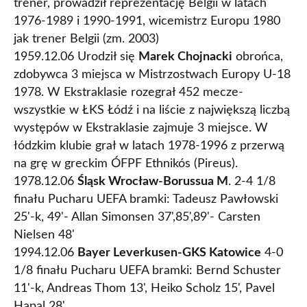
trener, prowadził reprezentację Belgii w latach
1976-1989 i 1990-1991, wicemistrz Europu 1980
jak trener Belgii (zm. 2003)
1959.12.06 Urodził się
Marek Chojnacki
obrońca,
zdobywca 3 miejsca w Mistrzostwach Europy U-18
1978. W Ekstraklasie rozegrał 452 mecze-
wszystkie w ŁKS Łódź i na liście z największą liczbą
występów w Ekstraklasie zajmuje 3 miejsce. W
łódzkim klubie grał w latach 1978-1996 z przerwą
na grę w greckim ÓFPF Ethnikós (Pireus).
1978.12.06
Śląsk Wrocław-Borussua M
. 2-4 1/8
finału Pucharu UEFA bramki: Tadeusz Pawłowski
25'-k, 49'- Allan Simonsen 37',85',89'- Carsten
Nielsen 48'
1994.12.06
Bayer Leverkusen-GKS Katowice
4-0
1/8 finału Pucharu UEFA bramki: Bernd Schuster
11'-k, Andreas Thom 13', Heiko Scholz 15', Pavel
Hapal 28'