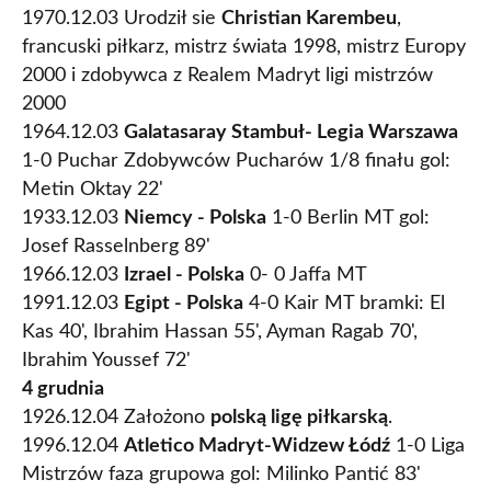
1970.12.03 Urodził sie
Christian Karembeu
,
francuski piłkarz, mistrz świata 1998, mistrz Europy
2000 i zdobywca z Realem Madryt ligi mistrzów
2000
1964.12.03
Galatasaray Stambuł- Legia Warszawa
1-0 Puchar Zdobywców Pucharów 1/8 finału gol:
Metin Oktay 22'
1933.12.03
Niemcy - Polska
1-0 Berlin MT gol:
Josef Rasselnberg 89'
1966.12.03
Izrael - Polska
0- 0 Jaffa MT
1991.12.03
Egipt - Polska
4-0 Kair MT bramki: El
Kas 40', Ibrahim Hassan 55', Ayman Ragab 70',
Ibrahim Youssef 72'
4 grudnia
1926.12.04 Założono
polską ligę piłkarską
.
1996.12.04
Atletico Madryt-Widzew Łódź
1-0 Liga
Mistrzów faza grupowa gol: Milinko Pantić 83'