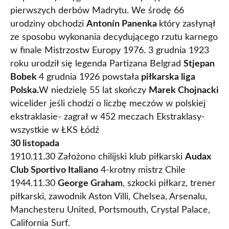
pierwszych derbów Madrytu. We środę 66
urodziny obchodzi
Antonín Panenka
który zasłynął
ze sposobu wykonania decydującego rzutu karnego
w finale Mistrzostw Europy 1976. 3 grudnia 1923
roku urodził się legenda Partizana Belgrad
Stjepan
Bobek
4 grudnia 1926 powstała
piłkarska liga
Polska.
W niedzielę 55 lat skończy
Marek Chojnacki
wicelider jeśli chodzi o liczbę meczów w polskiej
ekstraklasie- zagrał w 452 meczach Ekstraklasy-
wszystkie w ŁKS Łódź
30 listopada
1910.11.30 Założono chilijski klub piłkarski
Audax
Club Sportivo Italiano
4-krotny mistrz Chile
1944.11.30
George Graham
, szkocki piłkarz, trener
piłkarski, zawodnik Aston Villi, Chelsea, Arsenalu,
Manchesteru United, Portsmouth, Crystal Palace,
California Surf.