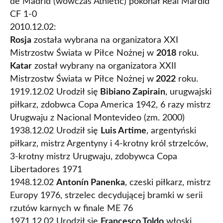
de Madrid (wówczas Athletic) pokonał Real Mardid
CF 1-0
2010.12.02:
Rosja
została wybrana na organizatora XXI
Mistrzostw Świata w Piłce Nożnej w
2018
roku.
Katar
został wybrany na organizatora XXII
Mistrzostw Świata w Piłce Nożnej w
2022
roku.
1919.12.02 Urodził się
Bibiano Zapirain
, urugwajski
piłkarz, zdobwca Copa America 1942, 6 razy mistrz
Urugwaju z Nacional Montevideo (zm. 2000)
1938.12.02 Urodził się
Luis Artime
, argentyński
piłkarz, mistrz Argentyny i 4-krotny król strzelców,
3-krotny mistrz Urugwaju, zdobywca Copa
Libertadores 1971
1948.12.02
Antonín Panenka
, czeski piłkarz, mistrz
Europy 1976, strzelec decydującej bramki w serii
rzutów karnych w finale ME 76
1971.12.02 Urodził się
Francesco Toldo
włoski