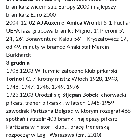
bramkarz wicemistrz Europy 2000 i najlepszy
bramkarz Euro 2000
2004-12-02
AJ Auxerre-Amica Wronki
5-1 Puchar
UEFA faza grupowa bramki: Mignot 1', Pieroni 5',
24', 26', Bonaventure Kalou 56' - Kryszałowicz 17',
od 49. minuty w bramce Amiki stał Marcin
Burkhardt
3
grudnia
1906.12.03 W Turynie założono klub piłkarski
Torino FC
. 7-krotny mistrz Włoch 1928, 1943,
1946, 1947, 1948, 1949, 1976
1923.12.03 Urodził się
Stjepan Bobek
, chorwacki
piłkarz, trener piłkarski, w latach 1945-1959
zawodnik Partizana Belgrad w którym rozegrał 468
spotkań i strzelił 403 bramki, najlepszy piłkarz
Partizana w historii klubu, pracę trenerską
rozpoczął w Legii Warszawa (zm. 2010)