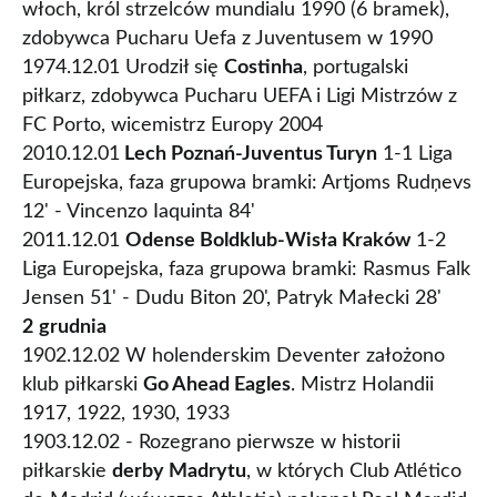
włoch, król strzelców mundialu 1990 (6 bramek),
zdobywca Pucharu Uefa z Juventusem w 1990
1974.12.01 Urodził się
Costinha
, portugalski
piłkarz, zdobywca Pucharu UEFA i Ligi Mistrzów z
FC Porto, wicemistrz Europy 2004
2010.12.01
Lech Poznań-Juventus Turyn
1-1 Liga
Europejska, faza grupowa bramki: Artjoms Rudņevs
12' - Vincenzo Iaquinta 84'
2011.12.01
Odense Boldklub-Wisła Kraków
1-2
Liga Europejska, faza grupowa bramki: Rasmus Falk
Jensen 51' - Dudu Biton 20', Patryk Małecki 28'
2
grudnia
1902.12.02 W holenderskim Deventer założono
klub piłkarski
Go Ahead Eagles
. Mistrz Holandii
1917, 1922, 1930, 1933
1903.12.02 - Rozegrano pierwsze w historii
piłkarskie
derby Madrytu
, w których Club Atlético