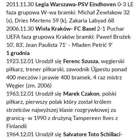
2011.11.30
Legia Warszawa-PSV Eindhoven
0-3 LE
faza grupowa W-wa bramki: Michał Żewłakow 32
(s), Dries Mertens 59 (k), Zakaria Labyad 68
2006.11.30
Wisła Kraków- FC Basel
2-1 Puchar
UEFA faza grupowa Kraków bramki: Paweł Brożek
10', 83', Jean Paulista 71' - Mladen Petrić 9'
1 grudnia
1923.12.01 Urodził się
Ferenc Szusza
, węgierski
piłkarz, trener piłkarski, zawodnik Újpestu ponad
400 meczów i prawie 400 bramek, 4 raz mistrz
Węgier (zm. 2006)
1963.12.01 Urodził się
Marek Czakon
, polski
piłkarz, pierwszy polak który został królem
strzelców najwyższej klasie rozgrywkowej za
granicą- w 1990 z drużyną Tampereen Ilves z
Finlandii
1964.12.01 Urodził się
Salvatore Toto Schillaci
-