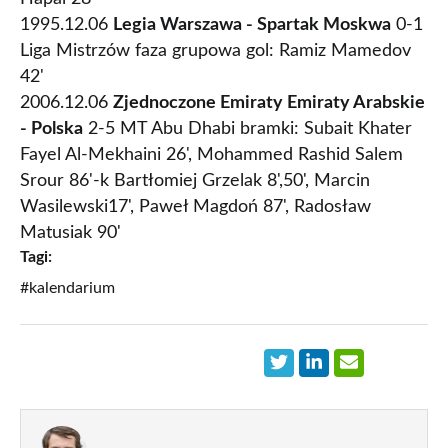
1995.12.06
Legia Warszawa - Spartak Moskwa
0-1
Liga Mistrzów faza grupowa gol: Ramiz Mamedov
42'
2006.12.06
Zjednoczone Emiraty Emiraty Arabskie
- Polska
2-5 MT Abu Dhabi bramki: Subait Khater
Fayel Al-Mekhaini 26', Mohammed Rashid Salem
Srour 86'-k Bartłomiej Grzelak 8',50', Marcin
Wasilewski17', Paweł Magdoń 87', Radosław
Matusiak 90'
Tagi:
#kalendarium