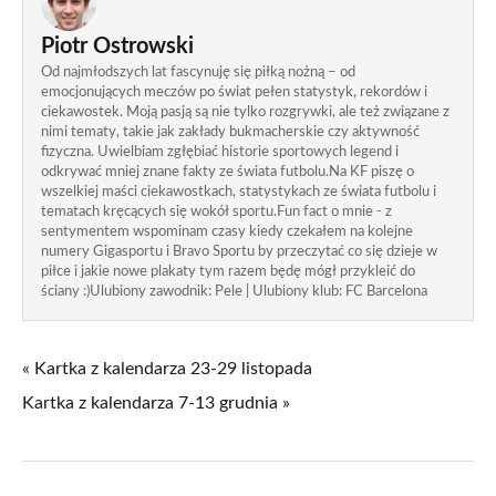
Piotr Ostrowski
Od najmłodszych lat fascynuję się piłką nożną – od
emocjonujących meczów po świat pełen statystyk, rekordów i
ciekawostek. Moją pasją są nie tylko rozgrywki, ale też związane z
nimi tematy, takie jak zakłady bukmacherskie czy aktywność
fizyczna. Uwielbiam zgłębiać historie sportowych legend i
odkrywać mniej znane fakty ze świata futbolu.Na KF piszę o
wszelkiej maści ciekawostkach, statystykach ze świata futbolu i
tematach kręcących się wokół sportu.Fun fact o mnie - z
sentymentem wspominam czasy kiedy czekałem na kolejne
numery Gigasportu i Bravo Sportu by przeczytać co się dzieje w
piłce i jakie nowe plakaty tym razem będę mógł przykleić do
ściany :)Ulubiony zawodnik: Pele | Ulubiony klub: FC Barcelona
« Kartka z kalendarza 23-29 listopada
Kartka z kalendarza 7-13 grudnia »