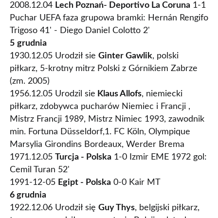
2008.12.04
Lech Poznań- Deportivo La Coruna
1-1
Puchar UEFA faza grupowa bramki: Hernán Rengifo
Trigoso 41' - Diego Daniel Colotto 2'
5
grudnia
1930.12.05 Urodził sie
Ginter Gawlik
, polski
piłkarz, 5-krotny mitrz Polski z Górnikiem Zabrze
(zm. 2005)
1956.12.05 Urodzil sie
Klaus Allofs
, niemiecki
piłkarz, zdobywca pucharów Niemiec i Francji ,
Mistrz Francji 1989, Mistrz Nimiec 1993, zawodnik
min. Fortuna Düsseldorf,1. FC Köln, Olympique
Marsylia Girondins Bordeaux, Werder Brema
1971.12.05
Turcja - Polska
1-0 Izmir EME 1972 gol:
Cemil Turan 52'
1991-12-05
Egipt - Polska
0-0 Kair MT
6 grudnia
1922.12.06 Urodził się
Guy Thys
, belgijski piłkarz,